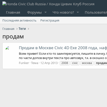
Главная
Форумы
Что нового?
Пользовате
Последняя активность
Регистрация
Главная
Теги
продам
Продам в Москве Civic 4D Exe 2008 года, 
Всем привет! Если кто-то заинтересуется, пишите в личку
по части допов внутри текста про автозвук, т.к. в окошко
Funker
Тема
12 Апр 2013
2008
civic
москва
прода