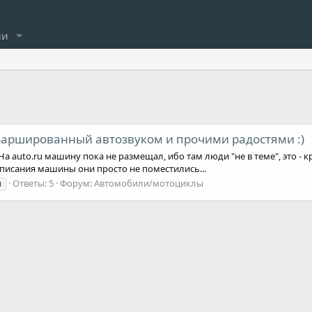
ли
нафаршированный автозвуком и прочими радостями :)
. На auto.ru машину пока не размещал, ибо там люди "не в теме", это 
 описания машины они просто не поместились...
Ответы: 5
Форум:
Автомобили/мотоциклы
м