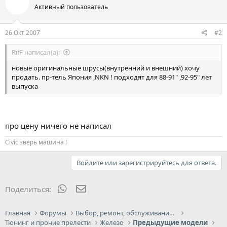
Активный пользователь
26 Окт 2007
#2
RifF написал(а):
новые оригинальные шрусы(внутренний и внешний) хочу
продать. пр-тель Япония ,NKN ! подходят для 88-91" ,92-95" лет
выпуска
про цену ничего не написал
Civic зверь машина !
Войдите или зарегистрируйтесь для ответа.
WhatsApp
Электронная почта
Поделиться:
Главная
Форумы
Выбор, ремонт, обслуживание и эксплуатация
Тюнинг и прочие прелести
Железо
Предыдущие модели