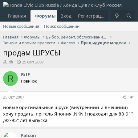
Главная
Форумы
Вход
Что нового?
Регистрация
Пользовател
Новые сообщения
Поиск сообщений
Главная
Форумы
Выбор, ремонт, обслуживание и эксплуатация
Тюнинг и прочие прелести
Железо
Предыдущие модели
продам ШРУСЫ
А
Д
RifF
25 Окт 2007
в
а
т
т
RifF
R
о
а
Новичок
р
н
т
а
е
ч
25 Окт 2007
#1
м
а
ы
л
новые оригинальные шрусы(внутренний и внешний)
а
хочу продать. пр-тель Япония ,NKN ! подходят для 88-91"
,92-95" лет выпуска
Falcon