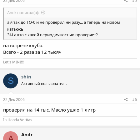
22 Дек 2006
#5
Andr написал(а):
а я так до ТО-0 и не проверил ни разу... а теперь на новом
катаюсь
ЗЫ а кто с какой периодичностью проверяет?
на встрече клуба.
Всего - 2 раза за 12 тысяч
Let's MINI!!!
shin
S
Активный пользователь
22 Дек 2006
#6
проверил на 14 тыс. Масло ушло 1 литр
In Honda Veritas
Andr
A