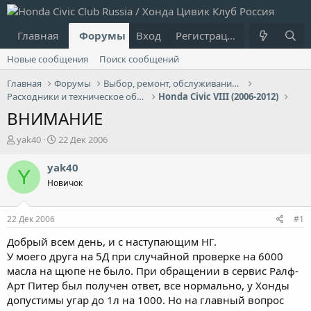
Главная
Форумы
Вход
Что нового?
Регистрация
Пользовател
Новые сообщения
Поиск сообщений
Главная
Форумы
Выбор, ремонт, обслуживание и эксплуатация
Расходники и техническое обслуживание (ТО)
Honda Civic VIII (2006-2012)
ВНИМАНИЕ
А
Д
yak40
22 Дек 2006
в
а
т
т
yak40
Y
о
а
Новичок
р
н
т
а
е
ч
22 Дек 2006
#1
м
а
ы
л
Добрый всем день, и с наступающим НГ.
а
У моего друга на 5Д при случайной проверке на 6000
масла на щюпе не было. При обращении в сервис Ралф-
Арт Питер был получен ответ, все нормально, у Хонды
допустимы угар до 1л на 1000. Но на главный вопрос