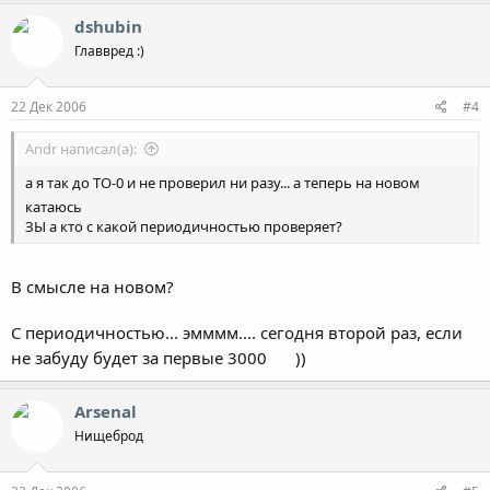
dshubin
Главвред :)
22 Дек 2006
#4
Andr написал(а):
а я так до ТО-0 и не проверил ни разу... а теперь на новом
катаюсь
ЗЫ а кто с какой периодичностью проверяет?
В смысле на новом?
С периодичностью... эмммм.... сегодня второй раз, если
не забуду будет за первые 3000
))
Arsenal
Нищеброд