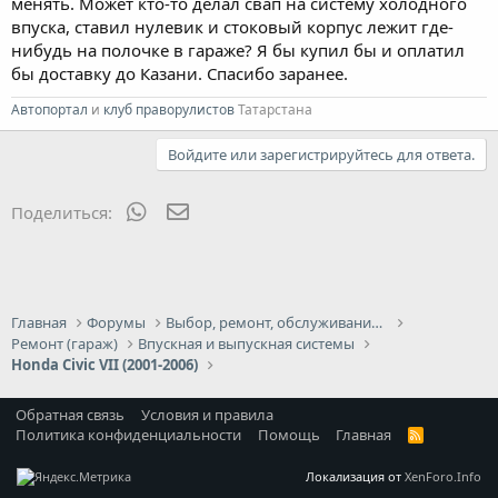
менять. Может кто-то делал свап на систему холодного
впуска, ставил нулевик и стоковый корпус лежит где-
нибудь на полочке в гараже? Я бы купил бы и оплатил
бы доставку до Казани. Спасибо заранее.
Автопортал
и
клуб праворулистов
Татарстана
Войдите или зарегистрируйтесь для ответа.
WhatsApp
Электронная почта
Поделиться:
Главная
Форумы
Выбор, ремонт, обслуживание и эксплуатация
Ремонт (гараж)
Впускная и выпускная системы
Honda Civic VII (2001-2006)
Обратная связь
Условия и правила
Политика конфиденциальности
Помощь
Главная
R
S
S
Локализация от
XenForo.Info