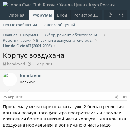
Главная
Форумы
Вход
Что нового?
Регистрация
Пользовател
Новые сообщения
Поиск сообщений
Главная
Форумы
Выбор, ремонт, обслуживание и эксплуатация
Ремонт (гараж)
Впускная и выпускная системы
Honda Civic VII (2001-2006)
Корпус воздухана
А
Д
hondavod
25 Апр 2010
в
а
т
т
hondavod
о
а
Новичок
р
н
т
а
е
ч
25 Апр 2010
#1
м
а
ы
л
Проблема у меня нарисовалась - уже 2 болта крепления
а
крышки воздушного фильтра прокрутились и сломали
крепления болтов в нижней части корпуса. Сама крышка
воздухана нормальная, а вот нижнюю часть надо