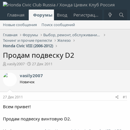
Главная
Форумы
Вход
Что нового?
Регистрация
Пользовател
Новые сообщения
Поиск сообщений
Главная
Форумы
Выбор, ремонт, обслуживание и эксплуатация
Тюнинг и прочие прелести
Железо
Honda Civic VIII (2006-2012)
Продам подвеску D2
А
Д
vasily2007
27 Дек 2011
в
а
т
т
vasily2007
о
а
Новичок
р
н
т
а
е
ч
27 Дек 2011
#1
м
а
ы
л
Всем привет!
а
Продам подвеску винтовую D2.