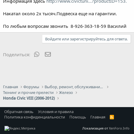
Информация здесь
http://www.civictuni...?productID=153.
Накатал около 2х тысяч.Подвеска еще на гарантии.
По любым вопросам звонить 8-926-363-18-59 Василий
Войдите или зарегистрируйтесь для ответа.
WhatsApp
Электронная почта
Поделиться:
Главная
Форумы
Выбор, ремонт, обслуживание и эксплуатация
Тюнинг и прочие прелести
Железо
Honda Civic VIII (2006-2012)
Обратная связь
Условия и правила
Политика конфиденциальности
Помощь
Главная
R
S
S
Локализация от
XenForo.Info