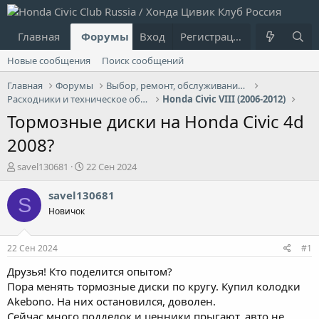
Главная
Форумы
Вход
Что нового?
Регистрация
Пользовател
Новые сообщения
Поиск сообщений
Главная
Форумы
Выбор, ремонт, обслуживание и эксплуатация
Расходники и техническое обслуживание (ТО)
Honda Civic VIII (2006-2012)
Тормозные диски на Honda Civic 4d
2008?
А
Д
savel130681
22 Сен 2024
в
а
т
т
savel130681
S
о
а
Новичок
р
н
т
а
е
ч
22 Сен 2024
#1
м
а
ы
л
Друзья! Кто поделится опытом?
а
Пора менять тормозные диски по кругу. Купил колодки
Akebono. На них остановился, доволен.
Сейчас много подделок и ценники прыгают, авто не