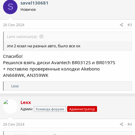
savel130681
S
Новичок
26 Сен 2024
#3
Lexx написал(а):
эти 2 юзал на разных авто, было все ок
Спасибо!
Решился взять диски Avantech BR0312S и BR0197S
+ поставлю проверенные колодки Akebono
AN668WK, AN359WK
Р
Lexx
е
а
к
Lexx
ц
Админ
Команда форума
Администратор
и
и
:
26 Сен 2024
#4