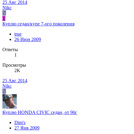
25 Авг 2014
Nikc
N
T
Куплю седан/купе 7-ого поколения
true
26 Июн 2009
Ответы
1
Просмотры
2K
25 Авг 2014
Nikc
N
Куплю HONDA CIVIC седан, от 96г
Dim's
27 Янв 2009