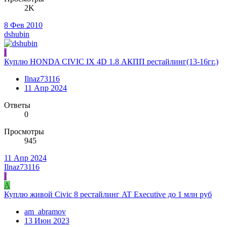
2K
8 Фев 2010
dshubin
I
Куплю HONDA CIVIC IX 4D 1.8 АКПП рестайлинг(13-16гг.)
Ilnaz73116
11 Апр 2024
Ответы
0
Просмотры
945
11 Апр 2024
Ilnaz73116
I
A
Куплю живой Civic 8 рестайлинг AT Executive до 1 млн руб
am_abramov
13 Июн 2023