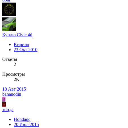
Куплю Civic 4d
Kирилл
23 Окт 2010
Ответы
2
Просмотры
2K
18 Авг 2015
bananodin
B
H
хонда
Hondaqq
20 Июл 2015