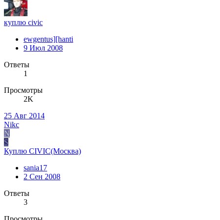
куплю civic
ewgentus][hanti
9 Июл 2008
Ответы
1
Просмотры
2K
25 Авг 2014
Nikc
N
S
Куплю CIVIC(Москва)
sania17
2 Сен 2008
Ответы
3
Просмотры