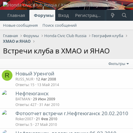
Главная
Форумы
Вход
Что нового?
Регистрация
Пользовател
Новые сообщения
Поиск сообщений
Главная
Форумы
Honda Civic Club Russia
География клуба
ХМАО и ЯНАО
Встречи клуба в ХМАО и ЯНАО
Фильтры
Новый Уренгой
R
RUSS_NUR
12 Авг 2008
Ответы
15
13 Май 2014
Нефтеюганск
BATMAN
29 Июн 2009
Ответы
427
31 Авг 2010
Фотоотчет встречи г.Нефтеюганск 20.02.2010
Roker2007
21 Фев 2010
Ответы
5
27 Май 2010