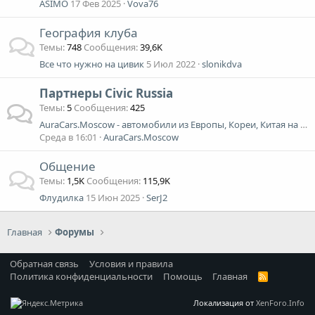
ASIMO
17 Фев 2025
Vova76
География клуба
Темы
748
Сообщения
39,6K
Все что нужно на цивик
5 Июл 2022
slonikdva
Партнеры Civic Russia
Темы
5
Сообщения
425
AuraCars.Moscow - автомобили из Европы, Кореи, Китая на заказ. Дарим 10000 на ОСАГО.
Среда в 16:01
AuraCars.Moscow
Общение
Темы
1,5K
Сообщения
115,9K
Флудилка
15 Июн 2025
SerJ2
Главная
Форумы
Обратная связь
Условия и правила
Политика конфиденциальности
Помощь
Главная
R
S
S
Локализация от
XenForo.Info