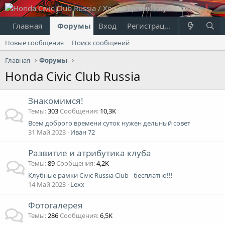
Главная
Форумы
Вход
Что нового?
Регистрация
Пользовател
Новые сообщения
Поиск сообщений
Главная
Форумы
Honda Civic Club Russia
Знакомимся!
Темы
303
Сообщения
10,3K
Всем доброго времени суток нужен дельный совет
31 Май 2023
Иван 72
Развитие и атрибутика клуба
Темы
89
Сообщения
4,2K
Клубные рамки Civic Russia Club - бесплатно!!!
14 Май 2023
Lexx
Фотогалерея
Темы
286
Сообщения
6,5K