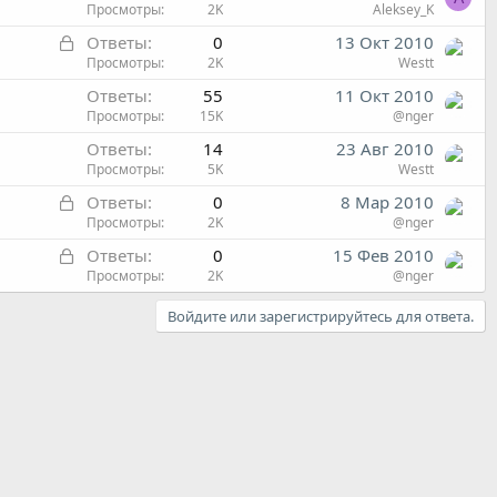
Просмотры
2K
Aleksey_K
З
Ответы
0
13 Окт 2010
а
Просмотры
2K
Westt
к
Ответы
55
11 Окт 2010
р
Просмотры
15K
@nger
ы
Ответы
14
23 Авг 2010
т
Просмотры
5K
Westt
а
З
Ответы
0
8 Мар 2010
а
Просмотры
2K
@nger
к
З
Ответы
0
15 Фев 2010
р
а
Просмотры
2K
@nger
ы
к
т
Войдите или зарегистрируйтесь для ответа.
р
а
ы
т
а