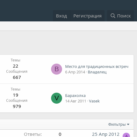
Вход
Регистрация
Поиск
Темы
22
Место для традиционных встреч
В
Сообщения
6 Апр 2014
Владелец
667
Темы
19
Барахолка
V
Сообщения
14 Авг 2011
Vasek
979
Фильтры
Ответы
0
25 Апр 2012
A