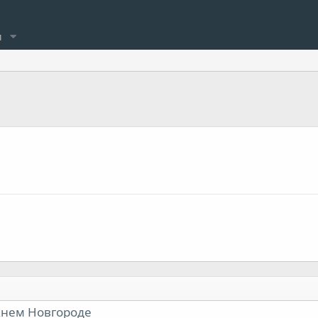
и
жнем Новгороде