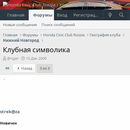
Главная
Форумы
Вход
Что нового?
Регистрация
Пользовател
Новые сообщения
Поиск сообщений
Главная
Форумы
Honda Civic Club Russia
География клуба
Нижний Новгород
Клубная символика
А
Д
@nger
15 Дек 2009
в
а
First
Назад
3 из 3
т
т
о
а
р
н
т
а
е
ч
м
а
ы
л
а
strek@za
Новичок