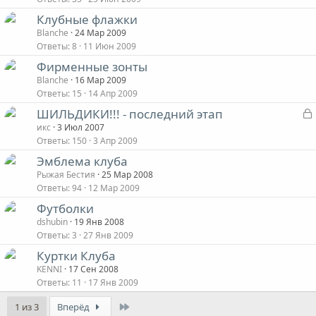
Клубные флажки
Blanche
24 Мар 2009
т
Ответы
8
11 Июн 2009
Фирменные зонты
Blanche
16 Мар 2009
Ответы
15
14 Апр 2009
ШИЛЬДИКИ!!! - последний этап
икс
3 Июл 2007
Ответы
150
3 Апр 2009
Эмблема клуба
Рыжая Бестия
25 Мар 2008
т
Ответы
94
12 Мар 2009
Футболки
dshubin
19 Янв 2008
Ответы
3
27 Янв 2009
Куртки Клуба
KENNI
17 Сен 2008
Ответы
11
17 Янв 2009
Last
1 из 3
Вперёд