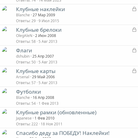
Ответы
74
14 Май 2023
Клубные наклейки
Blanche
27 Мар 2009
Ответы
29
9 Июл 2015
Клубные брелоки
OlegAleN
2 Июн 2008
т
Ответы
58
5 Авг 2013
Флаги
dshubin
25 Апр 2007
т
Ответы
50
5 Авг 2013
Клубные карты
Arsenal
29 Май 2006
т
Ответы
57
5 Авг 2013
Футболки
Blanche
16 Апр 2008
т
Ответы
54
1 Фев 2013
Клубные рамки (обновленные)
Japanese
1 Фев 2010
Ответы
222
18 Ноя 2011
Спасибо деду за ПОБЕДУ! Наклейки!