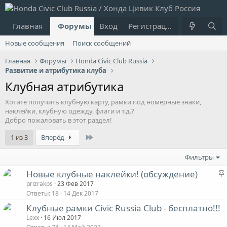
Главная
Форумы
Вход
Что нового?
Регистрация
Пользовател
Новые сообщения
Поиск сообщений
Главная
Форумы
Honda Civic Club Russia
Развитие и атрибутика клуба
Клубная атрибутика
Хотите получить клубную карту, рамки под номерные знаки,
наклейки, клубную одежду, флаги и т.д.?
Добро пожаловать в этот раздел!
Last
1 из 3
Вперёд
Фильтры
Новые клубные наклейки! (обсуждение)
prizrakps
23 Фев 2017
Ответы
18
14 Дек 2017
Клубные рамки Civic Russia Club - бесплатно!!!
Lexx
16 Июл 2017