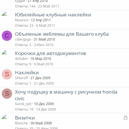
Кудри
21 Апр 2010
Ответы
144
23 Май 2011
Юбилейные клубные наклейки
Maurice
12 Апр 2011
Ответы
23
6 Май 2011
Объемные эмблемы для Вашего клуба
C
cibergogo
31 Май 2010
Ответы
2
3 Июн 2010
Корочки для автодокументов
dshubin
16 Мар 2010
Ответы
9
6 Май 2010
Наклейки
S
Shtoroff
21 Дек 2009
Ответы
1
21 Дек 2009
Хочу подушку в машину с рисунком honda
S
civic
Surok_spit
10 Дек 2009
Ответы
10
14 Дек 2009
Визитки
Blanche
30 Май 2008
Ответы
35
25 Июн 2009