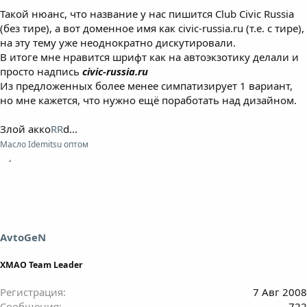
Такой нюанс, что название у нас пишится Club Civic Russia
(без тире), а вот доменное имя как civic-russia.ru (т.е. с тире),
на эту тему уже неоднократно дискутировали.
В итоге мне нравится шрифт как на автоэкзотику делали и
просто надпись
civic-russia.ru
Из предложенных более менее симпатизирует 1 вариант,
но мне кажется, что нужно ещё поработать над дизайном.
Злой акко
RR
d...
Масло Idemitsu оптом
AvtoGeN
ХМАО Team Leader
Регистрация
7 Авг 2008
Сообщения
722