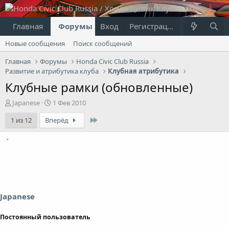
Главная
Форумы
Вход
Что нового?
Регистрация
Пользовател
Новые сообщения
Поиск сообщений
Главная
Форумы
Honda Civic Club Russia
Развитие и атрибутика клуба
Клубная атрибутика
Клубные рамки (обновленные)
А
Д
Japanese
1 Фев 2010
в
а
Last
1 из 12
Вперёд
т
т
о
а
р
н
т
а
е
ч
м
а
ы
л
а
Japanese
Постоянный пользователь