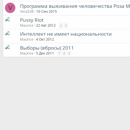
Программа выживания человечества Роза 
V
Vera538
10 Сен 2015
Pussy Riot
Maurice
22 Авг 2012
2
3
Интеллект не имеет национальности
Maurice
4 Окт 2012
Выборы (вбросы) 2011
Maurice
5 Дек 2011
7
8
9