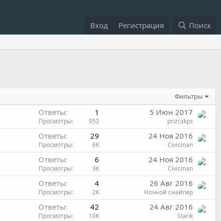
Вход
Регистрация
Поиск
Фильтры
Ответы
1
5 Июн 2017
Просмотры
952
prizrakps
Ответы
29
24 Ноя 2016
Просмотры
6K
Civicman
Ответы
6
24 Ноя 2016
Просмотры
3K
Civicman
Ответы
4
26 Авг 2016
Просмотры
2K
Ночной снайпер
Ответы
42
24 Авг 2016
Просмотры
10K
Starik