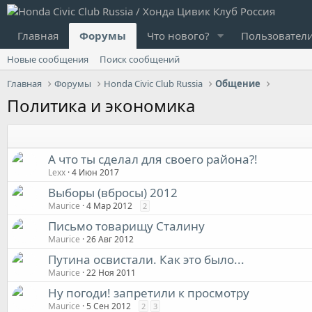
Главная
Форумы
Что нового?
Пользовател
Новые сообщения
Поиск сообщений
Главная
Форумы
Honda Civic Club Russia
Общение
Политика и экономика
А что ты сделал для своего района?!
Lexx
4 Июн 2017
Выборы (вбросы) 2012
Maurice
4 Мар 2012
2
Письмо товарищу Сталину
Maurice
26 Авг 2012
Путина освистали. Как это было...
Maurice
22 Ноя 2011
Ну погоди! запретили к просмотру
Maurice
5 Сен 2012
2
3