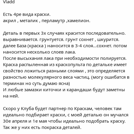
Vladd
Есть 4ре вида краски.
акрил , металик , перламутр ,хамелион.
Деталь в первых 3х случаях красится последовательно.
выравнивается. грунтуется. грунт сохнет , шкурится.
далее База (краска ) наносится в 3-4 слоя...сохнет. потом
наносится несколько слоев лака.
После высыхания лака при необходимости полируется.
Краска распыленная из краскопульта по детальке имеет
свойство ложиться разными слоями , это определяется
разностью молекулярного веса частиц. (могу ошибатся в
терминах но суть думаю ясна)
И любые замазки киточки и карандаши будут заметны
на ней.
Скоро у Клуба будет партнер по Краскам, человек там
идеально подбирает краски, с моей деталью он мучался
30е апреля и 1е мая чтобы идеально подобрать краску.
Так же у них есть покраска деталей.