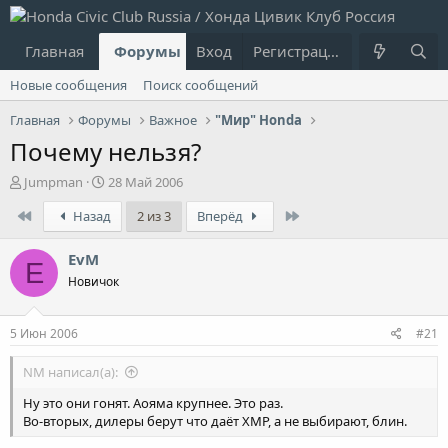
Главная
Форумы
Вход
Что нового?
Регистрация
Пользовател
Новые сообщения
Поиск сообщений
Главная
Форумы
Важное
"Мир" Honda
Почему нельзя?
А
Д
Jumpman
28 Май 2006
в
а
First
Last
Назад
2 из 3
Вперёд
т
т
о
а
р
н
EvM
E
т
а
Новичок
е
ч
м
а
ы
л
5 Июн 2006
#21
а
NM написал(а):
Ну это они гонят. Аояма крупнее. Это раз.
Во-вторых, дилеры берут что даёт ХМР, а не выбирают, блин.