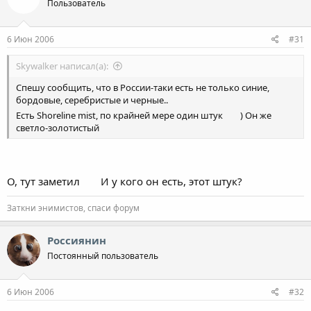
Пользователь
6 Июн 2006
#31
Skywalker написал(а):
Спешу сообщить, что в России-таки есть не только синие,
бордовые, серебристые и черные..
Есть Shoreline mist, по крайней мере один штук
) Он же
светло-золотистый
О, тут заметил
И у кого он есть, этот штук?
Заткни энимистов, спаси форум
Россиянин
Постоянный пользователь
6 Июн 2006
#32