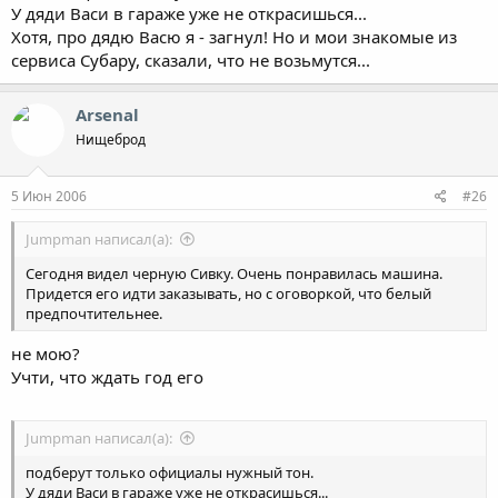
У дяди Васи в гараже уже не открасишься...
Хотя, про дядю Васю я - загнул! Но и мои знакомые из
сервиса Субару, сказали, что не возьмутся...
Arsenal
Нищеброд
5 Июн 2006
#26
Jumpman написал(а):
Сегодня видел черную Сивку. Очень понравилась машина.
Придется его идти заказывать, но с оговоркой, что белый
предпочтительнее.
не мою?
Учти, что ждать год его
Jumpman написал(а):
подберут только официалы нужный тон.
У дяди Васи в гараже уже не открасишься...