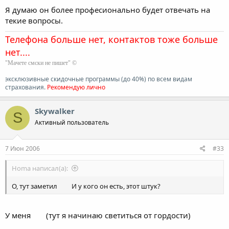
Я думаю он более професионально будет отвечать на
текие вопросы.
Телефона больше нет, контактов тоже больше
нет....
"Мачете смски не пишет" ©
эксклюзивные скидочные программы (до 40%) по всем видам
страхования.
Рекомендую лично
Skywalker
S
Активный пользователь
7 Июн 2006
#33
Homa написал(а):
О, тут заметил
И у кого он есть, этот штук?
У меня
(тут я начинаю светиться от гордости)