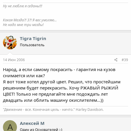
Ну не люблю я седаны!!!
Какая Мазда?! 3?! Я вас умоляю...
Не надо мне три мазды!
Tigra Tigrin
Пользователь
14 Июн 2006
#39
Народ, а если самому покрасить - гарантия на кузов
снимается или как?
Я вот тоже хотел другой цвет. Решил, что простейшим
решением будет перекрасить. Хочу РЖАВЫЙ РЫЖИЙ
ЦВЕТ! Только не предлагайте мне подождать лет
двадцать или облить машину окислителем...))
"Движение - все. Конечная цель - ничто." Harley Davidson.
Алексей М
А
Один из Основателей :-)