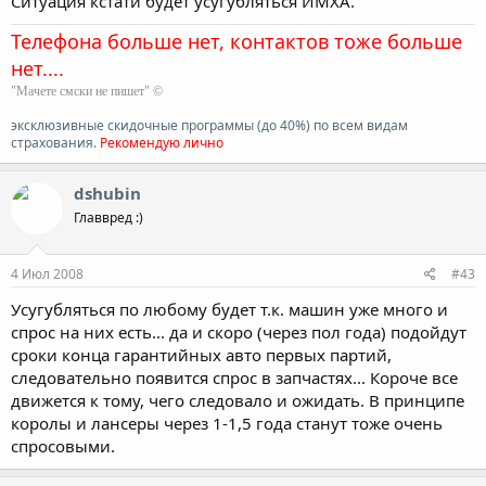
Ситуация кстати будет усугубляться ИМХА.
Телефона больше нет, контактов тоже больше
нет....
"Мачете смски не пишет" ©
эксклюзивные скидочные программы (до 40%) по всем видам
страхования.
Рекомендую лично
dshubin
Главвред :)
4 Июл 2008
#43
Усугубляться по любому будет т.к. машин уже много и
спрос на них есть... да и скоро (через пол года) подойдут
сроки конца гарантийных авто первых партий,
следовательно появится спрос в запчастях... Короче все
движется к тому, чего следовало и ожидать. В принципе
королы и лансеры через 1-1,5 года станут тоже очень
спросовыми.