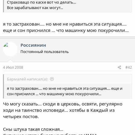
Страховацо по каске вот чо делать...
Все зарабатывают как могут...
я то застрахован.... но мне не нравиться эта ситуация....
еще и сон приснился ... что машинку мою покурочили...
Россиянин
Постоянный пользователь
4 Июл 2008
#42
Бармалей написал(а):
я то застрахован.... но мне не нравиться эта ситуация.... еще и
сон приснился ... что машинку мою покурочили...
Чо могу сказать... сходи в церковь, освяти, регулярно
ходи на таинство исповеди... хотябы в Каждый из
четырех постов.
Сны штука такая сложная...