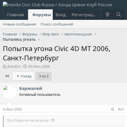
Главная
Форумы
Вход
Что нового?
Регистрация
Пользовател
Новые сообщения
Поиск сообщений
Главная
Форумы
Мир Авто
Автопомощник
Пытались угнать
Попытка угона Civic 4D MT 2006,
Санкт-Петербург
А
Д
dshubin
29 Июн 2008
в
а
First
Назад
3 из 3
т
т
о
а
р
н
Бармалей
т
а
Активный пользователь
е
ч
м
а
ы
л
4 Июл 2008
#41
а
Луж Мэрков написал(а):