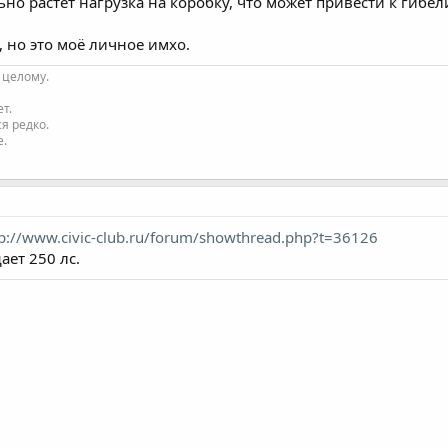
ьно растет нагрузка на коробку, что может привести к гибе
 но это моё личное имхо.
 целому.
т.
я редко.
е.
tp://www.civic-club.ru/forum/showthread.php?t=36126
ает 250 лс.