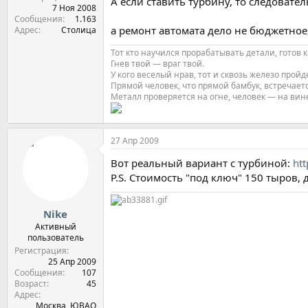
А если ставить турбину, то следовател
7 Ноя 2008
Сообщения
1.163
а ремонт автомата дело не бюджетное,
Адрес
Столица
Тот кто научился прорабатывать детали, готов к
Гнев твой — враг твой.
У кого веселый нрав, тот и сквозь железо пройде
Прямой человек, что прямой бамбук, встречаетс
Металл проверяется на огне, человек — на вин
27 Апр 2009
Вот реальный вариант с турбиной:
ht
P.S. Стоимость "под ключ" 150 тыров, д
Nikе
Активный
пользователь
Регистрация
25 Апр 2009
Сообщения
107
Возраст
45
Адрес
Москва, ЮВАО