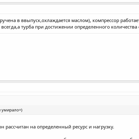
кручена в ввыпуск,охлаждается маслом), компрессор работае
 всегда,а турба при достижении определенного количества
е умирало=)
он рассчитан на определенный ресурс и нагрузку.