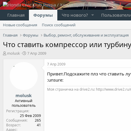
Главная
Форумы
Что нового?
Пользовател
Новые сообщения
Поиск сообщений
Главная
Форумы
Выбор, ремонт, обслуживание и эксплуатация
Что ставить компрессор или турбину
А
Д
molusk
7 Апр 2009
в
а
т
т
7 Апр 2009
о
а
Привет.Подскажите плз что ставить л
р
н
т
а
:unsure:
е
ч
Моя страничка на drive2.ru: http://www.drive2.ru
м
а
molusk
ы
л
а
Активный
пользователь
Регистрация
25 Фев 2009
Сообщения
265
Возраст
41
Адрес