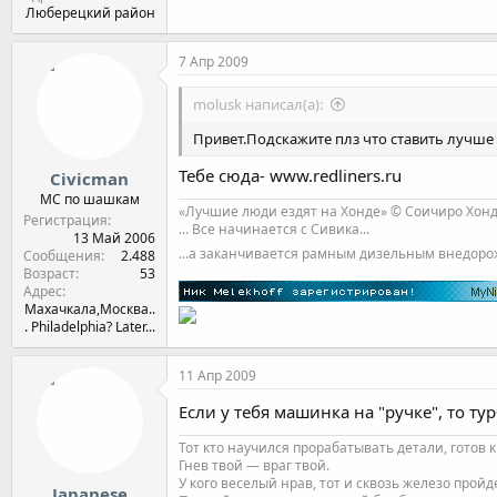
Люберецкий район
7 Апр 2009
molusk написал(а):
Привет.Подскажите плз что ставить лучше 
Тебе сюда- www.redliners.ru
Civicman
МС по шашкам
«Лучшие люди ездят на Хонде» © Соичиро Хон
Регистрация
... Все начинается с Сивика...
13 Май 2006
...а заканчивается рамным дизельным внедор
Сообщения
2.488
Возраст
53
Адрес
Махачкала,Москва..
. Philadelphia? Later...
11 Апр 2009
Если у тебя машинка на "ручке", то ту
Тот кто научился прорабатывать детали, готов к
Гнев твой — враг твой.
У кого веселый нрав, тот и сквозь железо пройде
Japanese