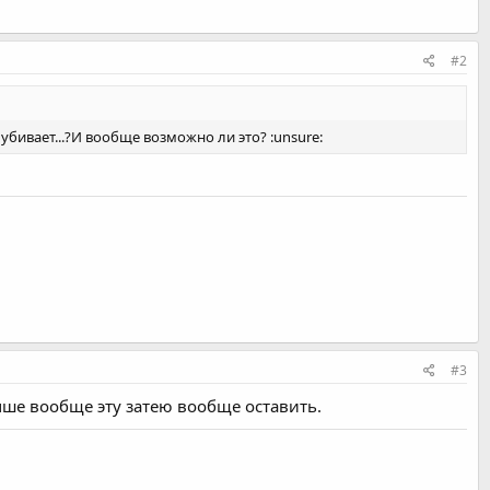
#2
бивает...?И вообще возможно ли это? :unsure:
#3
учше вообще эту затею вообще оставить.