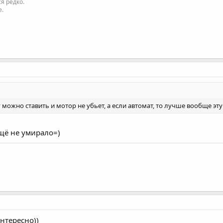
я редко.
е.
у можно ставить и мотор не убьет, а если автомат, то лучше вообще эт
ещё не умирало=)
нтересно))