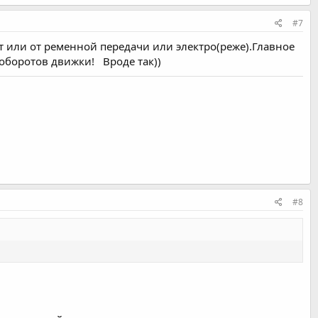
#7
т или от ременной передачи или электро(реже).Главное
 оборотов движки! Вроде так))
#8