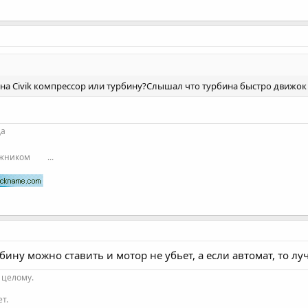
на Civik компрессор или турбину?Слышал что турбина быстро движок у
да
ожником
...
рбину можно ставить и мотор не убьет, а если автомат, то л
 целому.
т.