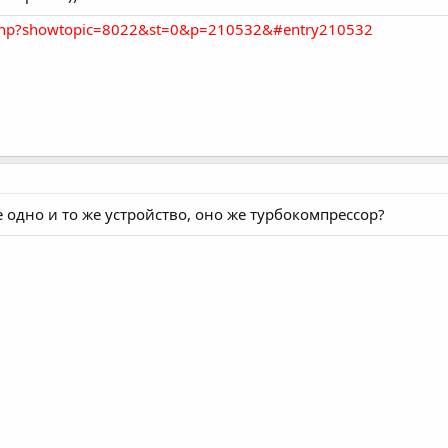
ex.php?showtopic=8022&st=0&p=210532&#entry210532
не одно и то же устройство, оно же турбокомпрессор?