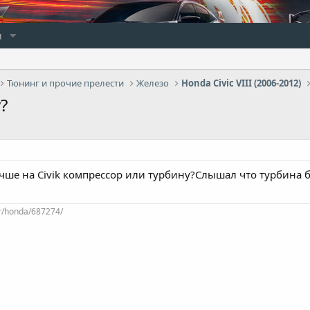
и
Тюнинг и прочие прелести
Железо
Honda Civic VIII (2006-2012)
?
учше на Civik компрессор или турбину?Слышал что турбина 
/r/honda/687274/