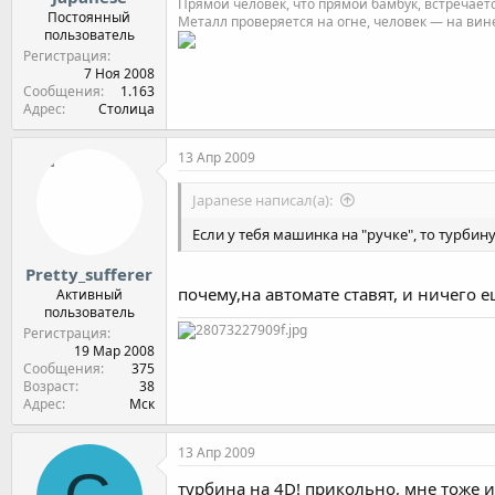
Прямой человек, что прямой бамбук, встречаетс
Постоянный
Металл проверяется на огне, человек — на вин
пользователь
Регистрация
7 Ноя 2008
Сообщения
1.163
Адрес
Столица
13 Апр 2009
Japanese написал(а):
Если у тебя машинка на "ручке", то турбин
Pretty_sufferer
почему,на автомате ставят, и ничего 
Активный
пользователь
Регистрация
19 Мар 2008
Сообщения
375
Возраст
38
Адрес
Мск
13 Апр 2009
турбина на 4D! прикольно, мне тоже и