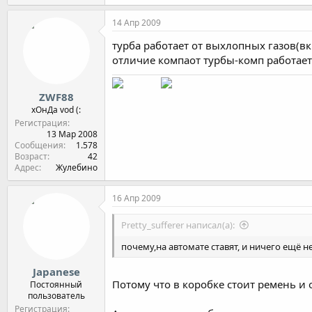
14 Апр 2009
турба работает от выхлопных газов(в
отличие компаот турбы-комп работает
ZWF88
хОнДа vod (:
Регистрация
13 Мар 2008
Сообщения
1.578
Возраст
42
Адрес
Жулебино
16 Апр 2009
Pretty_sufferer написал(а):
почему,на автомате ставят, и ничего ещё н
Japanese
Потому что в коробке стоит ремень и 
Постоянный
пользователь
Регистрация