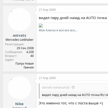
27 Апр 2009
видел пару дней назад на AUTO точка 
Моя Алиска и все все все...
astvats
Mercedes-Liebhaber
Регистрация
29 Сен 2008
Сообщения
4.208
Возраст
40
Адрес
Папуа Новая
Гвинея
27 Апр 2009
astvats написал(а):
видел пару дней назад на AUTO точка RU об
Это именно тот, что с поста выше =)
Nikе