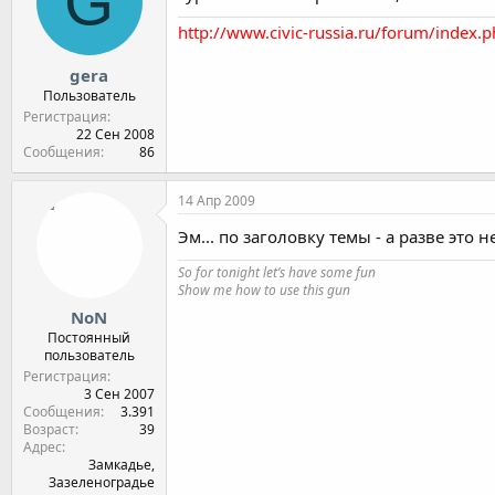
G
http://www.civic-russia.ru/forum/ind
gera
Пользователь
Регистрация
22 Сен 2008
Сообщения
86
14 Апр 2009
Эм... по заголовку темы - а разве это 
So for tonight let’s have some fun
Show me how to use this gun
NoN
Постоянный
пользователь
Регистрация
3 Сен 2007
Сообщения
3.391
Возраст
39
Адрес
Замкадье,
Зазеленоградье