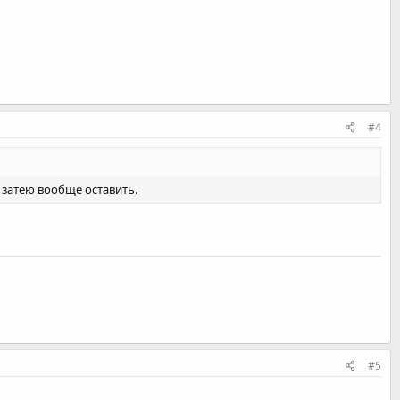
#4
у затею вообще оставить.
#5