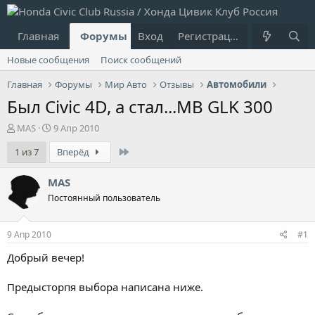
Главная
Форумы
Вход
Что нового?
Регистрация
Пользовател
Новые сообщения
Поиск сообщений
Главная
Форумы
Мир Авто
Отзывы
Автомобили
Был Civic 4D, а стал...MB GLK 300
А
Д
MAS
9 Апр 2010
в
а
Last
1 из 7
Вперёд
т
т
о
а
р
н
MAS
т
а
Постоянный пользователь
е
ч
м
а
ы
л
9 Апр 2010
#1
а
Добрый вечер!
Предысторпя выбора написана ниже.