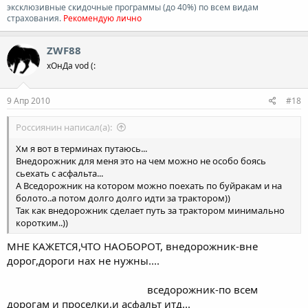
эксклюзивные скидочные программы (до 40%) по всем видам
страхования.
Рекомендую лично
ZWF88
хОнДа vod (:
9 Апр 2010
#18
Россиянин написал(а):
Хм я вот в терминах путаюсь...
Внедорожник для меня это на чем можно не особо боясь
сьехать с асфальта...
А Вседорожник на котором можно поехать по буйракам и на
болото..а потом долго долго идти за трактором))
Так как внедорожник сделает путь за трактором минимально
коротким..))
МНЕ КАЖЕТСЯ,ЧТО НАОБОРОТ, внедорожник-вне
дорог,дороги нах не нужны....
вседорожник-по всем
дорогам и проселки,и асфальт итд...