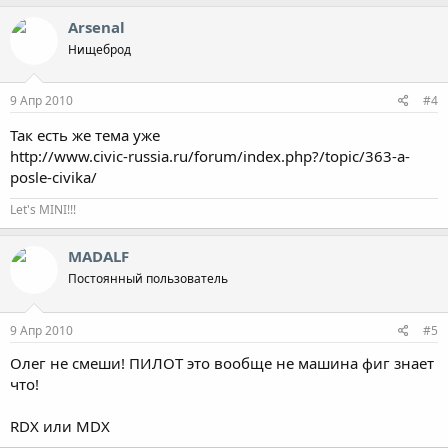
Arsenal
Нищеброд
9 Апр 2010
#4
Так есть же тема уже
http://www.civic-russia.ru/forum/index.php?/topic/363-a-
posle-civika/
Let's MINI!!!
MADALF
Постоянный пользователь
9 Апр 2010
#5
Олег не смеши! ПИЛОТ это вообще не машина фиг знает
что!
RDX или MDX