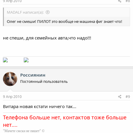
9 Апр 2010
#8
MADALF написал(а):
Олег не смеши! ПИЛОТ это вообще не машина фиг знает что!
не спеши, для семейных авта,что надо!!!
Россиянин
Постоянный пользователь
9 Апр 2010
#9
Витара новая кстати ничего так...
Телефона больше нет, контактов тоже больше
нет....
"Мачете смски не пишет" ©