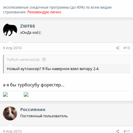
эксклюзивные скидочные программы (до 40%) по всем видам
страхования.
Рекомендую лично
ZWF88
хОнДа vod (:
9 Апр 2010
#10
YuRuK написал(а):
Новый аутлансер? Я бы наверное взял витару 2.4.
а я бы турбосубу форестер...
Россиянин
Постоянный пользователь
9 Апр 2010
#11