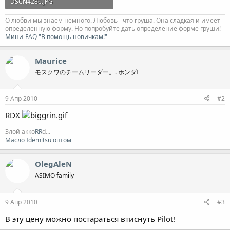
DSCN4286.JPG
802,2 KB · Просмотры: 78
О любви мы знаем немного. Любовь - что груша. Она сладкая и имеет
определенную форму. Но попробуйте дать определение форме груши!
Мини-FAQ "В помощь новичкам!"
Maurice
モスクワのチームリーダー。. ホンダI
9 Апр 2010
#2
RDX
Злой акко
RR
d...
Масло Idemitsu оптом
OlegAleN
ASIMO family
9 Апр 2010
#3
В эту цену можно постараться втиснуть Pilot!