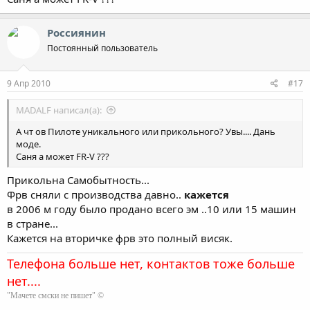
Россиянин
Постоянный пользователь
9 Апр 2010
#17
MADALF написал(а):
А чт ов Пилоте уникального или прикольного? Увы.... Дань
моде.
Саня а может FR-V ???
Прикольна Самобытность...
Фрв сняли с производства давно..
кажется
в 2006 м году было продано всего эм ..10 или 15 машин
в стране...
Кажется на вторичке фрв это полный висяк.
Телефона больше нет, контактов тоже больше
нет....
"Мачете смски не пишет" ©