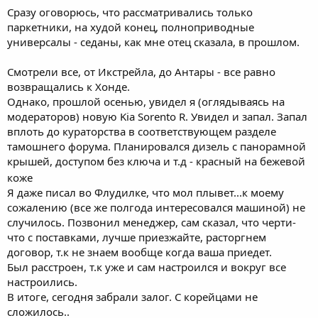
Сразу оговорюсь, что рассматривались только
паркетники, на худой конец, полноприводные
универсалы - седаны, как мне отец сказала, в прошлом.
Смотрели все, от Икстрейла, до Антары - все равно
возвращались к Хонде.
Однако, прошлой осенью, увидел я (оглядываясь на
модераторов) новую Kia Sorento R. Увидел и запал. Запал
вплоть до кураторства в соответствующем разделе
тамошнего форума. Планировался дизель с панорамной
крышей, доступом без ключа и т.д - красный на бежевой
коже
Я даже писал во Флудилке, что мол плывет...к моему
сожалению (все же полгода интересовался машиной) не
случилось. Позвонил менеджер, сам сказал, что черти-
что с поставками, лучше приезжайте, расторгнем
договор, т.к не знаем вообще когда ваша приедет.
Был расстроен, т.к уже и сам настроился и вокруг все
настроились.
В итоге, сегодня забрали залог. С корейцами не
сложилось..