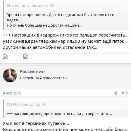
Россиянин написал(а):
Зря ты так про пилот... Да это не джип как бы хотелось его
видеть..
Но очень большая не дорогая машина...
+++ настоящих внедорожников по пальцап пересчитать..
уазик,нива,вранглер,хаммер,ил200 ну может ещё пяток
другой каких автомобилей,остальное ТАК....
Россиянин
Постоянный пользователь
9 Апр 2010
#15
ZWF88 написал(а):
+++ настоящих внедорожников по пальцап пересчитать..
Хм я вот в терминах путаюсь...
Внедорожник для меня это на чем можно не особо боясь