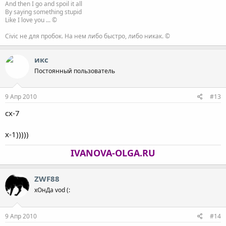
And then I go and spoil it all
By saying something stupid
Like I love you ... ©
Civic не для пробок. На нем либо быстро, либо никак. ©
икс
Постоянный пользователь
9 Апр 2010
#13
cx-7
x-1)))))
IVANOVA-OLGA.RU
ZWF88
хОнДа vod (:
9 Апр 2010
#14