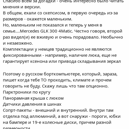
Спасибо всем за догадки - очень интересно было читать
мнения и версии.
В общем, ехали со скепсисом, в первую очередь из-за
размеров - окажется маленьким.
Но, маленьким не показался и теперь у меня в
семье....Mercedes GLK 300 4Matic. Честно говоря, второй
раз видел(и) ее вживую и очень порадовало. Необычно
и незаезжено.
Комплектации у немцев традиционно не являются
фиксированными - например, наличие люка, еще не
гарантирует ксенона или привода складывания зеркал
Поэтому о русском борткомпьютере, который, зараза,
пишет когда тебе ТО проходить, климате и прочем
говорить не буду. Скажу лишь что там опционно.
Парктроники по кругу
Панорамная крыша с люком
Датчики давления в шинах
Сопрт-пакеты - внешний и внутренний. Внутри там
отделка под аллюминий, а вот снаружи - пороги, юбки
на бампере и 19-е колесные диски, причем разной
размеоности