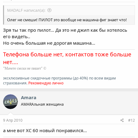
MADALF написал(а):
Олег не смеши! ПИЛОТ это вообще не машина фиг знает что!
Зря ты так про пилот... Да это не джип как бы хотелось
его видеть..
Но очень большая не дорогая машина...
Телефона больше нет, контактов тоже больше
нет....
"Мачете смски не пишет" ©
эксклюзивные скидочные программы (до 40%) по всем видам
страхования.
Рекомендую лично
Amara
AMARAльная женщина
9 Апр 2010
#12
а мне вот XC 60 новый понравился...