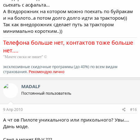
сьехать с асфальта...
А Вседорожник на котором можно поехать по буйракам
и на болото..а потом долго долго идти за трактором))
Так как внедорожник сделает путь за трактором
минимально коротким..))
Телефона больше нет, контактов тоже больше
нет....
"Мачете смски не пишет" ©
эксклюзивные скидочные программы (до 40%) по всем видам
страхования.
Рекомендую лично
MADALF
Постоянный пользователь
9 Апр 2010
#16
А чт ов Пилоте уникального или прикольного? Увы....
Дань моде.
Саня а может FR-V ???