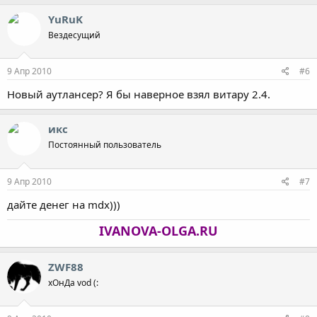
YuRuK
Вездесущий
9 Апр 2010
#6
Новый аутлансер? Я бы наверное взял витару 2.4.
икс
Постоянный пользователь
9 Апр 2010
#7
дайте денег на mdx)))
IVANOVA-OLGA.RU
ZWF88
хОнДа vod (: