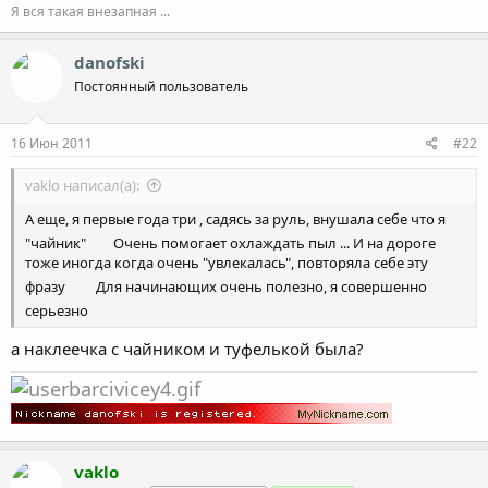
Я вся такая внезапная ...
danofski
Постоянный пользователь
16 Июн 2011
#22
vaklo написал(а):
А еще, я первые года три , садясь за руль, внушала себе что я
"чайник"
Очень помогает охлаждать пыл ... И на дороге
тоже иногда когда очень "увлекалась", повторяла себе эту
фразу
Для начинающих очень полезно, я совершенно
серьезно
а наклеечка с чайником и туфелькой была?
vaklo