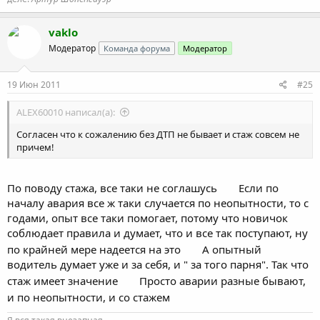
vaklo
Модератор
Команда форума
Модератор
19 Июн 2011
#25
ALEX60010 написал(а):
Согласен что к сожалению без ДТП не бывает и стаж совсем не
причем!
По поводу стажа, все таки не соглашусь
Если по
началу авария все ж таки случается по неопытности, то с
годами, опыт все таки помогает, потому что новичок
соблюдает правила и думает, что и все так поступают, ну
по крайней мере надеется на это
А опытный
водитель думает уже и за себя, и " за того парня". Так что
стаж имеет значение
Просто аварии разные бывают,
и по неопытности, и со стажем