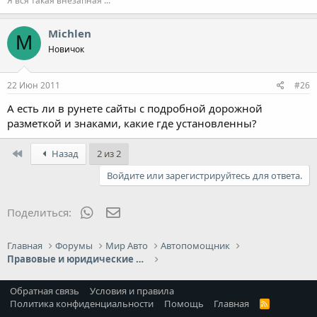
Я вся такая внезапная ...
Michlen
M
Новичок
22 Июн 2011
#26
А есть ли в рунете сайты с подробной дорожной
разметкой и знаками, какие где установленны?
First
Назад
2 из 2
Войдите или зарегистрируйтесь для ответа.
WhatsApp
Электронная почта
Поделиться:
Главная
Форумы
Мир Авто
Автопомощник
Правовые и юридические вопросы
Обратная связь
Условия и правила
Политика конфиденциальности
Помощь
Главная
R
S