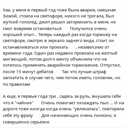
Хаа, у меня в первый год тоже была авария, смешная
Зимой, стояла на светофоре, никого не трогала, был
жуткий гололед, джип решил затормозить в меня, не
смог вовремя остановиться
Получился очень
хороший опыт... Теперь каждый раз когда торможу на
светофоре, смотрю в зеркало заднего вида, стоит ли
останавливаться или проехать
, независимо от
времени года. Один раз недавно проехала на желтый
мигающий, потом долго менту объясняла что не
хотелось применять аварийное торможение. Отпустил,
после 15 минут дебатов
Так что лучше штраф
заплатить в случае чего, чем потом иметь головняк, но
по правилам
А еще, я первые года три , садясь за руль, внушала себе
что я "чайник"
Очень помогает охлаждать пыл ... И на
дороге тоже иногда когда очень "увлекалась", повторяла
себе эту фразу
Для начинающих очень полезно, я
совершенно серьезно