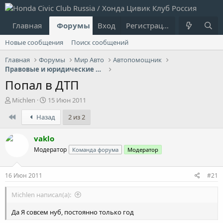
Главная
Форумы
Вход
Что нового?
Регистрация
Пользовател
Новые сообщения
Поиск сообщений
Главная
Форумы
Мир Авто
Автопомощник
Правовые и юридические вопросы
Попал в ДТП
А
Д
Michlen
15 Июн 2011
в
а
First
Назад
2 из 2
т
т
о
а
р
н
vaklo
т
а
Модератор
Команда форума
Модератор
е
ч
м
а
ы
л
16 Июн 2011
#21
а
Michlen написал(а):
Да Я совсем нуб, постоянно только год