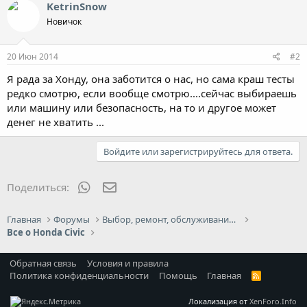
к
KetrinSnow
ц
Новичок
и
и
:
20 Июн 2014
#2
Я рада за Хонду, она заботится о нас, но сама краш тесты
редко смотрю, если вообще смотрю....сейчас выбираешь
или машину или безопасность, на то и другое может
денег не хватить ...
Войдите или зарегистрируйтесь для ответа.
WhatsApp
Электронная почта
Поделиться:
Главная
Форумы
Выбор, ремонт, обслуживание и эксплуатация
Все о Honda Civic
Обратная связь
Условия и правила
Политика конфиденциальности
Помощь
Главная
R
S
S
Локализация от
XenForo.Info