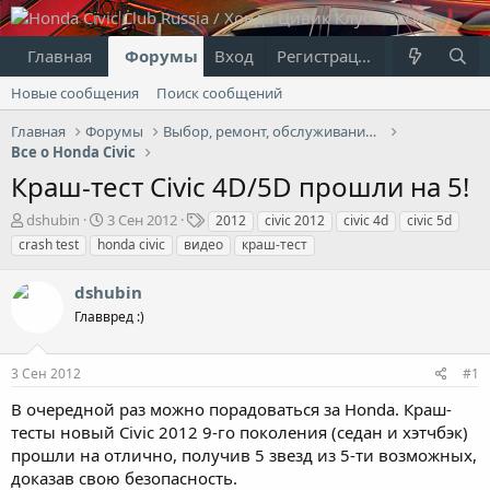
Главная
Форумы
Вход
Что нового?
Регистрация
Пользовател
Новые сообщения
Поиск сообщений
Главная
Форумы
Выбор, ремонт, обслуживание и эксплуатация
Все о Honda Civic
Краш-тест Civic 4D/5D прошли на 5!
А
Д
Т
dshubin
3 Сен 2012
2012
civic 2012
civic 4d
civic 5d
в
а
е
crash test
honda civic
видео
краш-тест
т
т
г
о
а
и
dshubin
р
н
т
Главвред :)
а
е
ч
м
а
3 Сен 2012
#1
ы
л
а
В очередной раз можно порадоваться за Honda. Краш-
тесты новый Civic 2012 9-го поколения (седан и хэтчбэк)
прошли на отлично, получив 5 звезд из 5-ти возможных,
доказав свою безопасность.