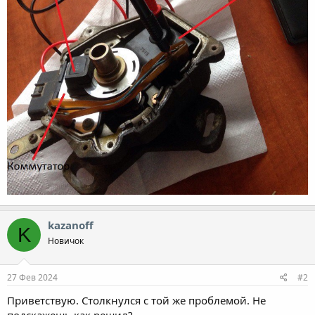
kazanoff
K
Новичок
27 Фев 2024
#2
Приветствую. Столкнулся с той же проблемой. Не
подскажешь как решил?