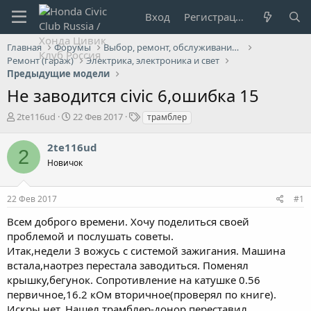
Вход
Регистрация
Главная
Форумы
Выбор, ремонт, обслуживание и эксплуатация
Ремонт (гараж)
Электрика, электроника и свет
Предыдущие модели
Не заводится civic 6,ошибка 15
А
Д
Т
2te116ud
22 Фев 2017
трамблер
в
а
е
т
т
г
2te116ud
2
о
а
и
Новичок
р
н
т
а
е
ч
22 Фев 2017
#1
м
а
ы
л
Всем доброго времени. Хочу поделиться своей
а
проблемой и послушать советы.
Итак,недели 3 вожусь с системой зажигания. Машина
встала,наотрез перестала заводиться. Поменял
крышку,бегунок. Сопротивление на катушке 0.56
первичное,16.2 кОм вторичное(проверял по книге).
Искры нет. Нашел трамблер-донор,переставил