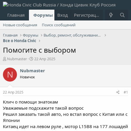
Главная
Форумы
Вход
Что нового?
Регистрация
Пользовател
Новые сообщения
Поиск сообщений
Главная
Форумы
Выбор, ремонт, обслуживание и эксплуатация
Все о Honda Civic
Помогите с выбором
А
Д
Nubmaster
22 Апр 2025
в
а
т
т
Nubmaster
N
о
а
Новичок
р
н
т
а
е
ч
22 Апр 2025
#1
м
а
ы
л
Клич о помощи знатокам
а
Уважаемые подскажите такой вопрос
Решил заказать такой авто, но встал вопрос с Китая или с
Японии
Китаец идет на левом руле , мотор L15B8 на 177 лошадей