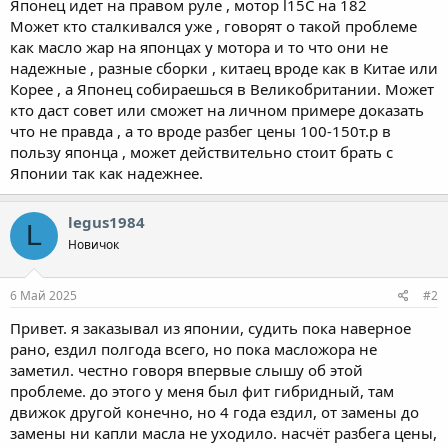
Японец идет на правом руле , мотор l15C на 182
Может кто сталкивался уже , говорят о такой проблеме
как масло жар на японцах у мотора и то что они не
надежные , разные сборки , китаец вроде как в Китае или
Корее , а Японец собираешься в Великобритании. Может
кто даст совет или сможет на личном примере доказать
что не правда , а то вроде разбег цены 100-150т.р в
пользу японца , может действительно стоит брать с
Японии так как надежнее.
legus1984
L
Новичок
6 Май 2025
#2
Привет. я заказывал из японии, судить пока наверное
рано, ездил полгода всего, но пока масложора не
заметил. честно говоря впервые слышу об этой
проблеме. до этого у меня был фит гибридный, там
движок другой конечно, но 4 года ездил, от замены до
замены ни капли масла не уходило. насчёт разбега цены,