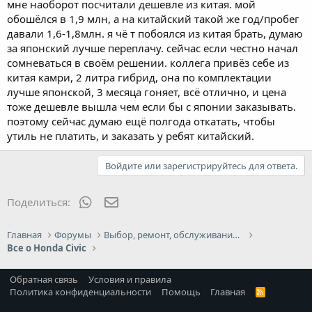
мне наоборот посчитали дешевле из китая. мой
обошёлся в 1,9 млн, а на китайский такой же год/пробег
давали 1,6-1,8млн. я чё т побоялся из китая брать, думаю
за японский лучше переплачу. сейчас если честно начал
сомневаться в своём решении. коллега привёз себе из
китая камри, 2 литра гибрид, она по комплектации
лучше японской, 3 месяца гоняет, всё отлично, и цена
тоже дешевле вышла чем если бы с японии заказывать.
поэтому сейчас думаю ещё полгода откатать, чтобы
утиль не платить, и заказать у ребят китайский.
Войдите или зарегистрируйтесь для ответа.
WhatsApp
Электронная почта
Поделиться:
Главная
Форумы
Выбор, ремонт, обслуживание и эксплуатация
Все о Honda Civic
Обратная связь
Условия и правила
Политика конфиденциальности
Помощь
Главная
R
S
S