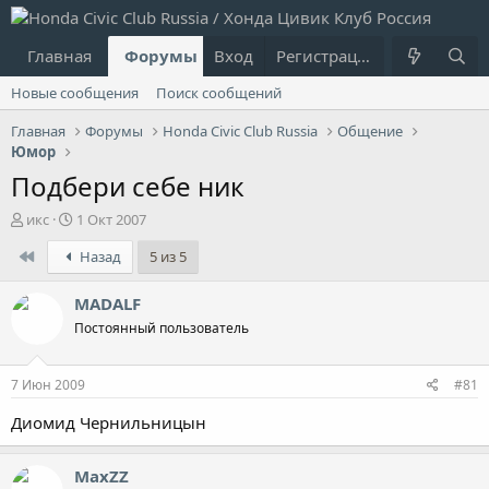
Главная
Форумы
Вход
Что нового?
Регистрация
Пользовател
Новые сообщения
Поиск сообщений
Главная
Форумы
Honda Civic Club Russia
Общение
Юмор
Подбери себе ник
А
Д
икс
1 Окт 2007
в
а
First
Назад
5 из 5
т
т
о
а
р
н
MADALF
т
а
Постоянный пользователь
е
ч
м
а
ы
л
7 Июн 2009
#81
а
Диомид Чернильницын
MaxZZ