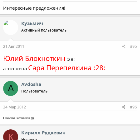
Интересные предложения!
Кузьмич
Активный пользователь
21 Авг 2011
#95
Юлий Блокноткин
:28:
Сара Перепелкина :28:
а это жена
Avdosha
A
Пользователь
24 Мар 2012
#96
Никодим Витаминов
)))
Кирилл Рудкевич
К
Новичок