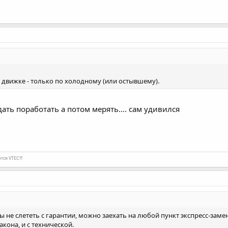
в движке - только по холодному (или остывшему).
ать поработать а потом мерять.... сам удивился
ся VTEC!!!
ы не слететь с гарантии, можно заехать на любой пункт экспресс-замен
акона, и с технической.