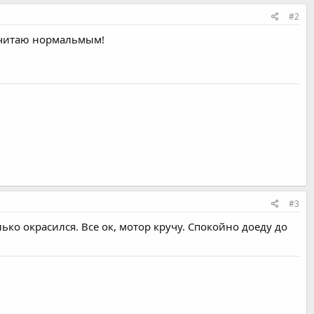
#2
 считаю нормальмым!
#3
лько окрасился. Все ок, мотор кручу. Спокойно доеду до