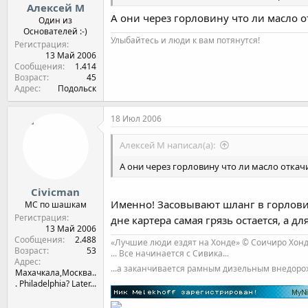
Алексей М
А они через горловину что ли масло от
Один из
Основателей :-)
Улыбайтесь и люди к вам потянутся!
Регистрация
13 Май 2006
Сообщения
1.414
Возраст
45
Адрес
Подольск
18 Июл 2006
Алексей М написал(а):
А они через горловину что ли масло откачив
Civicman
Именно! Засовывают шланг в горловин
МС по шашкам
Регистрация
дне картера самая грязь остается, а дл
13 Май 2006
Сообщения
2.488
«Лучшие люди ездят на Хонде» © Соичиро Хон
Возраст
53
... Все начинается с Сивика...
Адрес
...а заканчивается рамным дизельным внедор
Махачкала,Москва..
. Philadelphia? Later...