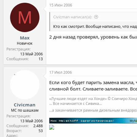
15 Июн 2006
M
Civicman написал(а):
Кто как смотрит. Вообще написано, что на
2 дня назад проверял, уровень как был 
Max
Новичок
Регистрация
13 Май 2006
Сообщения
13
17 Июл 2006
Если кого будет парить замена масла,
сливной болт. Сливаете-заливаете. Все
«Лучшие люди ездят на Хонде» © Соичиро Хон
... Все начинается с Сивика...
Civicman
...а заканчивается рамным дизельным внедор
МС по шашкам
Регистрация
13 Май 2006
Сообщения
2.488
Возраст
53
Адрес