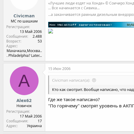
«Лучшие люди ездят на Хонде» © Соичиро Хон
... Все начинается с Сивика...
...а заканчивается рамным дизельным внедор
Civicman
МС по шашкам
Регистрация
13 Май 2006
Сообщения
2.488
Возраст
53
Адрес
Махачкала,Москва..
. Philadelphia? Later...
15 Июн 2006
A
Civicman написал(а):
Кто как смотрит. Вообще написано, что на
Где же такое написано?
Alex62
"По горячему" смотрят уровень в АКПП
Новичок
Регистрация
17 Май 2006
Сообщения
17
Адрес
Украина