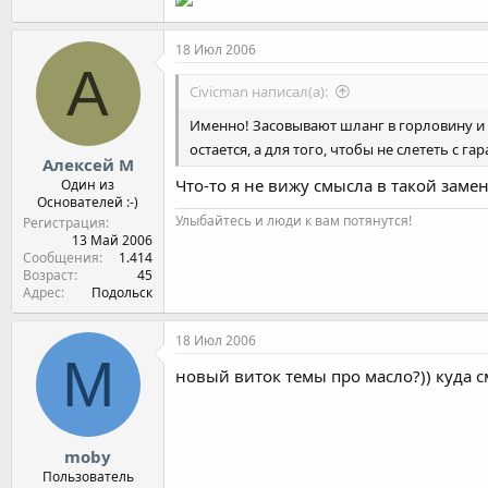
18 Июл 2006
А
Civicman написал(а):
Именно! Засовывают шланг в горловину и с
остается, а для того, чтобы не слететь с га
Алексей М
Что-то я не вижу смысла в такой замен
Один из
Основателей :-)
Улыбайтесь и люди к вам потянутся!
Регистрация
13 Май 2006
Сообщения
1.414
Возраст
45
Адрес
Подольск
18 Июл 2006
M
новый виток темы про масло?)) куда 
moby
Пользователь