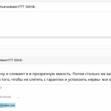
качивают??? :blink:
ают??? :blink:
у и сливают в в прозрачную емкость. Потом столько же зал
я того, чтобы не слететь с гарантии и успокоить нервы- все 
да
ожником
...