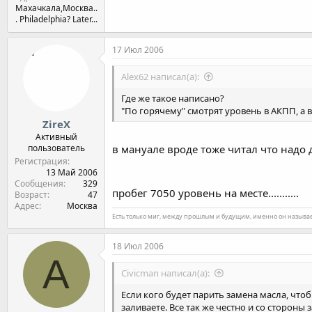
Махачкала,Москва..
. Philadelphia? Later...
17 Июл 2006
Alex62 написал(а):
Где же такое написано?
"По горячему" смотрят уровень в АКПП, а 
ZireX
Активный
пользователь
в мануале вроде тоже читал что надо д
Регистрация
13 Май 2006
Сообщения
329
пробег 7050 уровень на месте...........
Возраст
47
Адрес
Москва
Есть только миг, между прошлым и будущим, именно он называет
18 Июл 2006
А
Civicman написал(а):
Если кого будет парить замена масла, чтоб
заливаете. Все так же честно и со стороны з