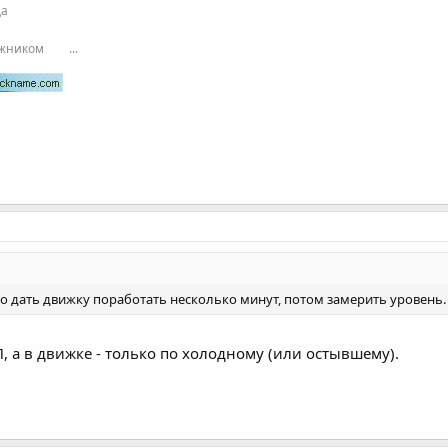
да
ожником
...
до дать движку поработать несколько минут, потом замерить уровень.
, а в движке - только по холодному (или остывшему).