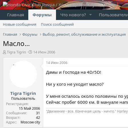
Главная
Форумы
Что нового?
Пользовател
Новые сообщения
Поиск сообщений
Главная
Форумы
Выбор, ремонт, обслуживание и эксплуатация
Масло...
А
Д
Tigra Tigrin
14 Июн 2006
в
а
т
т
14 Июн 2006
о
а
Дамы и Господа на 4D/5D!
р
н
т
а
е
ч
Ни у кого не уходит масло?
м
а
Tigra Tigrin
ы
л
У меня осталось около половины по у
а
Пользователь
Сейчас пробег 6000 км. В мануале нап
Регистрация
15 Май 2006
"Движение - все. Конечная цель - ничто." Harley
Сообщения
31
Возраст
42
Адрес
Moscow city