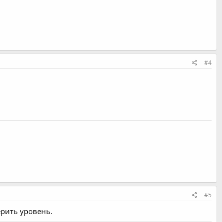
#4
#5
ерить уровень.