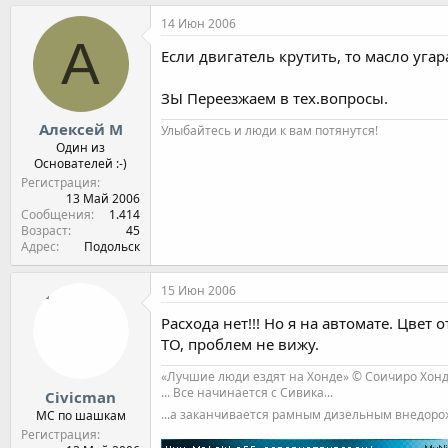
14 Июн 2006
А
Если двигатель крутить, то масло уга
ЗЫ Переезжаем в тех.вопросы.
Алексей М
Улыбайтесь и люди к вам потянутся!
Один из
Основателей :-)
Регистрация
13 Май 2006
Сообщения
1.414
Возраст
45
Адрес
Подольск
15 Июн 2006
Расхода нет!!! Но я на автомате. Цвет
ТО, проблем не вижу.
«Лучшие люди ездят на Хонде» © Соичиро Хон
... Все начинается с Сивика...
Civicman
...а заканчивается рамным дизельным внедор
МС по шашкам
Регистрация