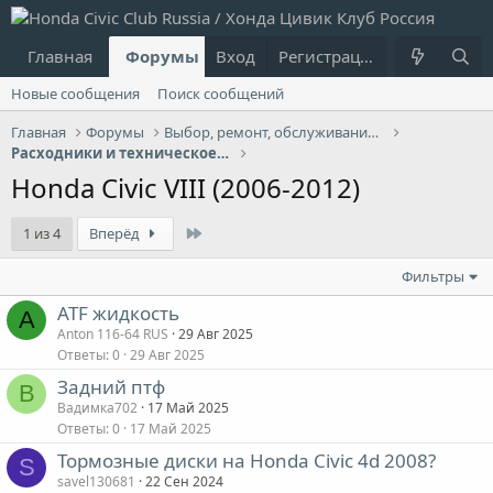
Главная
Форумы
Вход
Что нового?
Регистрация
Пользовател
Новые сообщения
Поиск сообщений
Главная
Форумы
Выбор, ремонт, обслуживание и эксплуатация
Расходники и техническое обслуживание (ТО)
Honda Civic VIII (2006-2012)
Last
1 из 4
Вперёд
Фильтры
ATF жидкость
A
Anton 116-64 RUS
29 Авг 2025
Ответы
0
29 Авг 2025
Задний птф
В
Вадимка702
17 Май 2025
Ответы
0
17 Май 2025
Тормозные диски на Honda Civic 4d 2008?
S
savel130681
22 Сен 2024