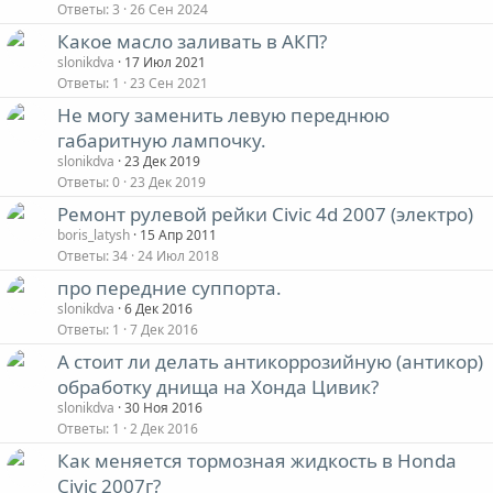
Ответы
3
26 Сен 2024
Какое масло заливать в АКП?
slonikdva
17 Июл 2021
Ответы
1
23 Сен 2021
Не могу заменить левую переднюю
габаритную лампочку.
slonikdva
23 Дек 2019
Ответы
0
23 Дек 2019
Ремонт рулевой рейки Civic 4d 2007 (электро)
boris_latysh
15 Апр 2011
Ответы
34
24 Июл 2018
про передние суппорта.
slonikdva
6 Дек 2016
Ответы
1
7 Дек 2016
А стоит ли делать антикоррозийную (антикор)
обработку днища на Хонда Цивик?
slonikdva
30 Ноя 2016
Ответы
1
2 Дек 2016
Как меняется тормозная жидкость в Honda
Civic 2007г?