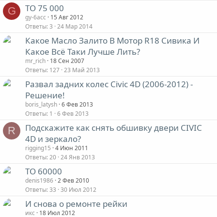
ТО 75 000
G
gy-6acc
15 Авг 2012
Ответы
3
24 Мар 2014
Какое Масло Залито В Мотор R18 Сивика И
Какое Всё Таки Лучше Лить?
mr_rich
18 Сен 2007
Ответы
127
23 Май 2013
Развал задних колес Civic 4D (2006-2012) -
Решение!
boris_latysh
6 Фев 2013
Ответы
1
6 Фев 2013
Подскажите как снять обшивку двери CIVIC
R
4D и зеркало?
rigging15
4 Июн 2011
Ответы
20
24 Янв 2013
ТО 60000
denis1986
2 Фев 2010
Ответы
33
30 Июл 2012
И снова о ремонте рейки
икс
18 Июл 2012