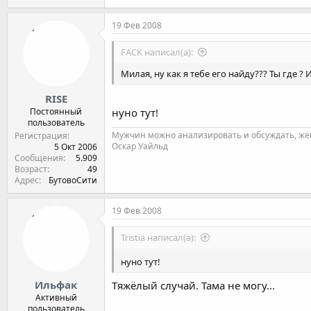
19 Фев 2008
FACK написал(а):
Милая, ну как я тебе его найду??? Ты где ? 
RISE
Постоянный
нуно тут!
пользователь
Мужчин можно анализировать и обсуждать, же
Регистрация
Оскар Уайльд
5 Окт 2006
Сообщения
5.909
Возраст
49
Адрес
БутовоСити
19 Фев 2008
Tristia написал(а):
нуно тут!
Ильфак
Тяжёлый случай. Тама не могу...
Активный
пользователь