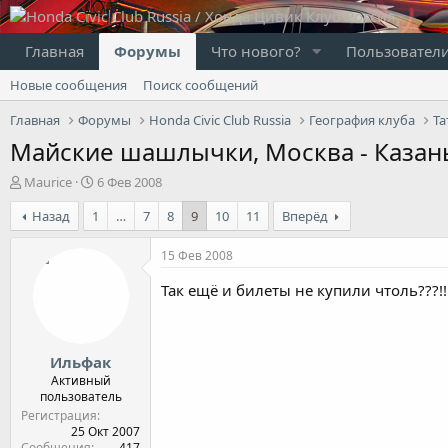
Главная
Форумы
Что нового?
Пользовател
Новые сообщения
Поиск сообщений
Главная
Форумы
Honda Civic Club Russia
География клуба
Та
Майские шашлычки, Москва - Казан
А
Д
Maurice
6 Фев 2008
в
а
Назад
1
…
7
8
9
10
11
Вперёд
т
т
о
а
р
н
15 Фев 2008
т
а
е
ч
Так ещё и билеты не купили чтоль???!!!
м
а
ы
л
а
Ильфак
Активный
пользователь
Регистрация
25 Окт 2007
Сообщения
417