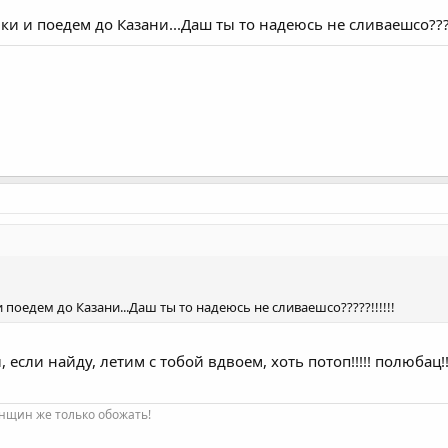
и и поедем до Казани...Даш ты то надеюсь не сливаешсо?????
поедем до Казани...Даш ты то надеюсь не сливаешсо?????!!!!!!
если найду, летим с тобой вдвоем, хоть потоп!!!!! полюбац!!
нщин же только обожать!