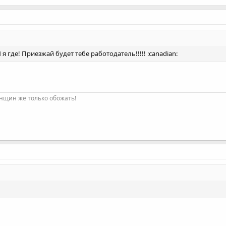
И я где! Приезжай будет тебе работодатель!!!!! :canadian:
нщин же только обожать!