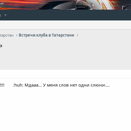
и
тарстан
Встречи клуба в Татарстане
ь
!!!
:huh: Мдааа... У меня слов нет одни слюни....