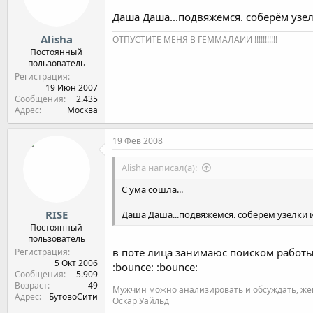
Даша Даша...подвяжемся. соберём узелк
Alisha
ОТПУСТИТЕ МЕНЯ В ГЕММАЛАИИ !!!!!!!!!!!
Постоянный
пользователь
Регистрация
19 Июн 2007
Сообщения
2.435
Адрес
Москва
19 Фев 2008
Alisha написал(а):
С ума сошла...
RISE
Даша Даша...подвяжемся. соберём узелки и 
Постоянный
пользователь
в поте лица занимаюс поиском работы, 
Регистрация
5 Окт 2006
:bounce: :bounce:
Сообщения
5.909
Возраст
49
Мужчин можно анализировать и обсуждать, же
Адрес
БутовоСити
Оскар Уайльд