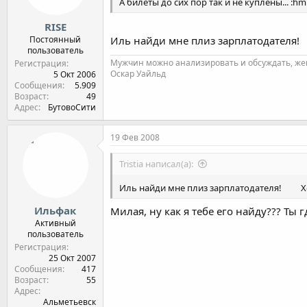
А билеты до сих пор так и не куплены... :hm
RISE
Постоянный
Иль найди мне плиз зарплатодателя!
пользователь
Мужчин можно анализировать и обсуждать, же
Регистрация
Оскар Уайльд
5 Окт 2006
Сообщения
5.909
Возраст
49
Адрес
БутовоСити
19 Фев 2008
Tristia написал(а):
Иль найди мне плиз зарплатодателя!
Х
Ильфак
Милая, ну как я тебе его найду??? Ты гд
Активный
пользователь
Регистрация
25 Окт 2007
Сообщения
417
Возраст
55
Адрес
Альметьевск