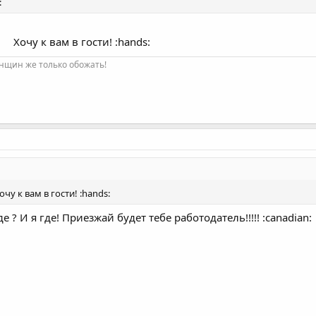
:
Хочу к вам в гости! :hands:
нщин же только обожать!
очу к вам в гости! :hands:
е ? И я где! Приезжай будет тебе работодатель!!!!! :canadian: