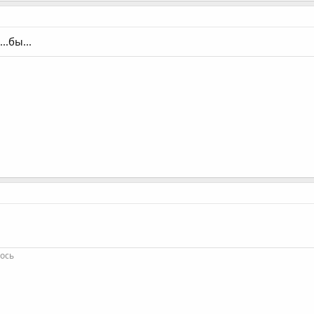
..бы...
лось