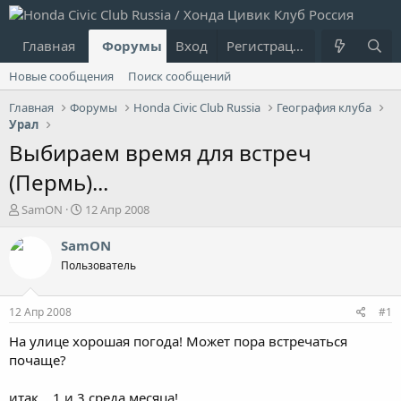
Главная
Форумы
Вход
Что нового?
Регистрация
Пользовател
Новые сообщения
Поиск сообщений
Главная
Форумы
Honda Civic Club Russia
География клуба
Урал
Выбираем время для встреч
(Пермь)...
А
Д
SamON
12 Апр 2008
в
а
т
т
SamON
о
а
Пользователь
р
н
т
а
е
ч
12 Апр 2008
#1
м
а
ы
л
На улице хорошая погода! Может пора встречаться
а
почаще?
итак... 1 и 3 среда месяца!