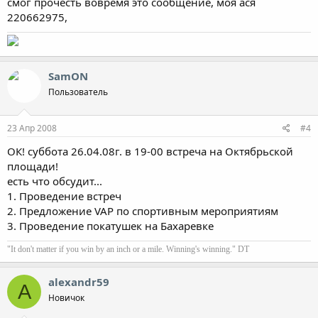
смог прочесть вовремя это сообщение, моя ася
220662975,
SamON
Пользователь
23 Апр 2008
#4
ОК! суббота 26.04.08г. в 19-00 встреча на Октябрьской
площади!
есть что обсудит...
1. Проведение встреч
2. Предложение VAP по спортивным мероприятиям
3. Проведение покатушек на Бахаревке
"It don't matter if you win by an inch or a mile. Winning's winning." DT
alexandr59
A
Новичок