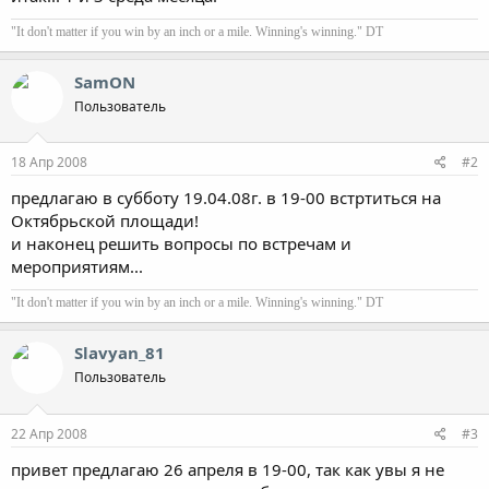
"It don't matter if you win by an inch or a mile. Winning's winning." DT
SamON
Пользователь
18 Апр 2008
#2
предлагаю в субботу 19.04.08г. в 19-00 встртиться на
Октябрьской площади!
и наконец решить вопросы по встречам и
мероприятиям...
"It don't matter if you win by an inch or a mile. Winning's winning." DT
Slavyan_81
Пользователь
22 Апр 2008
#3
привет предлагаю 26 апреля в 19-00, так как увы я не