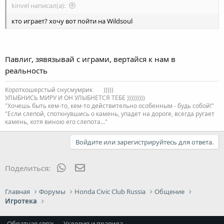
kinvel написал(а):
кто играет? хочу вот пойти на Wildsoul
Павлиг, зявязывай с играми, вертайся к нам в
реальность
Короткошерстый снусмумрик
)))))
УЛЫБНИСЬ МИРУ И ОН УЛЫБНЕТСЯ ТЕБЕ )))))))))
"Хочешь быть кем-то, кем-то действительно особенным - будь собой!"
"Если слепой, споткнувшись о камень, упадет на дороге, всегда ругает
камень, хотя виною его слепота..."
Войдите или зарегистрируйтесь для ответа.
WhatsApp
Электронная почта
Поделиться:
Главная
Форумы
Honda Civic Club Russia
Общение
Игротека
Обратная связь
Условия и правила