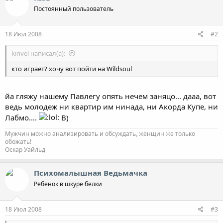
Постоянный пользователь
18 Июл 2008
#2
kinvel написал(а):
кто играет? хочу вот пойти на Wildsoul
йа гляжу нашему Павлегу опять нечем заняцо... дааа, вот
ведь молодеж ни квартир им нинада, ни Акорда Купе, ни
Лабмо....
B)
Мужчин можно анализировать и обсуждать, женщин же только
обожать!
Оскар Уайльд
Психомалышная Ведьмачка
Ребенок в шкуре белки
18 Июл 2008
#3