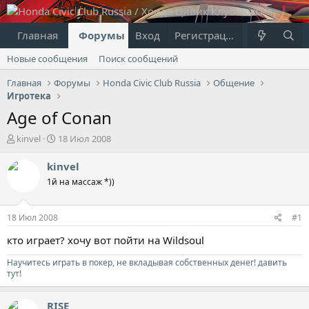
Главная
Форумы
Вход
Что нового?
Регистрация
Пользовател
Новые сообщения
Поиск сообщений
Главная
Форумы
Honda Civic Club Russia
Общение
Игротека
Age of Conan
А
Д
kinvel
18 Июл 2008
в
а
т
т
kinvel
о
а
1й на массаж *))
р
н
т
а
е
ч
18 Июл 2008
#1
м
а
ы
л
кто играет? хочу вот пойти на Wildsoul
а
Научитесь играть в покер, не вкладывая собственных денег! давить
тут!
RISE