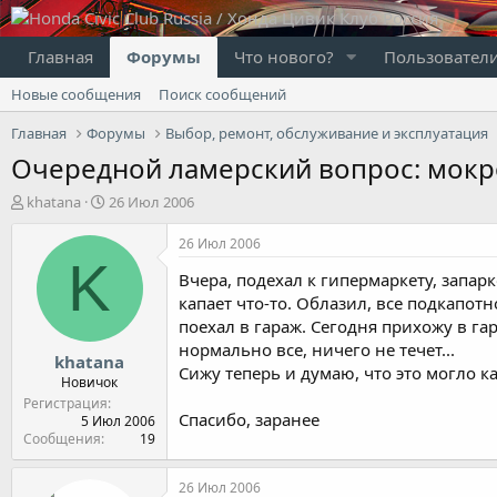
Главная
Форумы
Что нового?
Пользовател
Новые сообщения
Поиск сообщений
Главная
Форумы
Выбор, ремонт, обслуживание и эксплуатация
Очередной ламерский вопрос: мок
А
Д
khatana
26 Июл 2006
в
а
т
т
26 Июл 2006
о
а
K
Вчера, подехал к гипермаркету, запар
р
н
т
а
капает что-то. Облазил, все подкапотн
е
ч
поехал в гараж. Сегодня прихожу в га
м
а
нормально все, ничего не течет...
khatana
ы
л
Сижу теперь и думаю, что это могло ка
а
Новичок
Регистрация
Спасибо, заранее
5 Июл 2006
Сообщения
19
26 Июл 2006