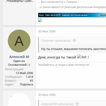
. Philadelphia? Later...
... Все начинается с Сивика...
...а заканчивается рамным дизельным внедор
30 Июл 2006
А
Civicman написал(а):
Ну, ты отошел, машинке пописать захотел
Алексей М
Дим, иногда ты такой
!
Один из
Основателей :-)
Улыбайтесь и люди к вам потянутся!
Регистрация
13 Май 2006
Сообщения
1.414
Возраст
45
Адрес
Подольск
30 Июл 2006
Алексей М написал(а):