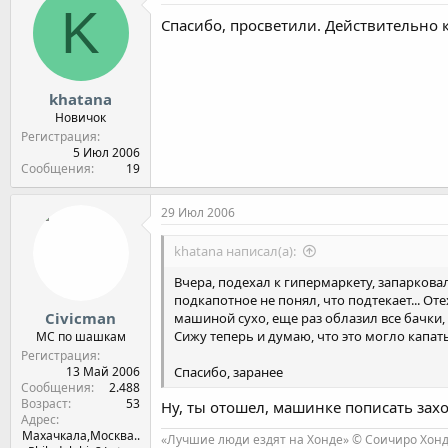
K
Спасибо, просветили. Действительно 
khatana
Новичок
Регистрация
5 Июл 2006
Сообщения
19
29 Июл 2006
khatana написал(а):
Вчера, подехал к гипермаркету, запарковал
подкапотное не понял, что подтекает... От
Civicman
машиной сухо, еще раз облазил все бачки, 
Сижу теперь и думаю, что это могло капать 
МС по шашкам
Регистрация
Спасибо, заранее
13 Май 2006
Сообщения
2.488
Возраст
53
Ну, ты отошел, машинке пописать зах
Адрес
Махачкала,Москва..
«Лучшие люди ездят на Хонде» © Соичиро Хон