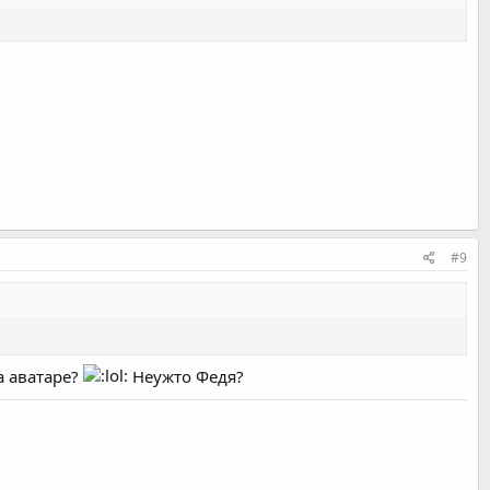
#9
а аватаре?
Неужто Федя?