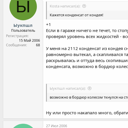
Ы
Kosta написал(а):
Кажется конденсат от кондея!
+1
Ыукпшл
Если в гараже ничего не течет, то ст
Пользователь
Регистрация
проверял уровень всех жидкостей - в
15 Май 2006
Сообщения
68
У меня на 2112 конденсат из кондея с
равномерно вытекал, а скапливался та
раскрывалась и оттуда весь скопивший
конденсата, возможно в бордюр колес
Ыукпшл написал(а):
возможно в бордюр колесом ткнулся на ст
Ну или просто накапало много, обрат
27 Июл 2006