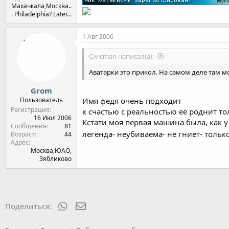
Махачкала,Москва..
. Philadelphia? Later...
1 Авг 2006
Civicman написал(а):
Аватарки это прикол. На самом деле там мо
Grom
Пользователь
Имя федя очень подходит
Регистрация
к счастью с реальностью её роднит т
16 Июл 2006
Кстати моя первая машина была, как у
Сообщения
81
легенда- неубиваема- не гниет- тольк
Возраст
44
Адрес
Москва,ЮАО,
Зябликово
WhatsApp
Электронная почта
Поделиться: