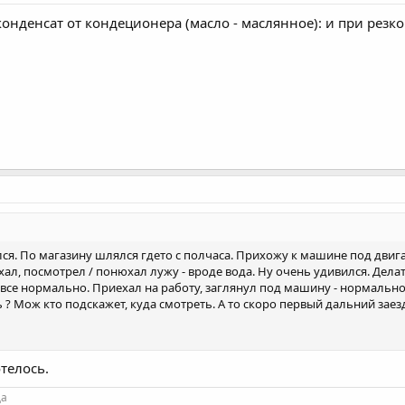
конденсат от кондеционера (масло - маслянное): и при рез
ся. По магазину шлялся гдето с полчаса. Прихожу к машине под двигате
ехал, посмотрел / понюхал лужу - вроде вода. Ну очень удивился. Дела
все нормально. Приехал на работу, заглянул под машину - нормально вс
? Мож кто подскажет, куда смотреть. А то скоро первый дальний заезд, 
отелось.
да