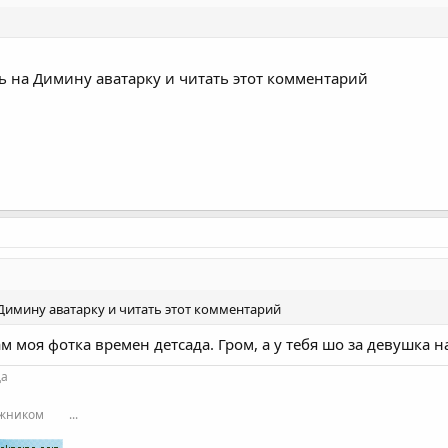
еть на Димину аватарку и читать этот комментарий
а Димину аватарку и читать этот комментарий
м моя фотка времен детсада. Гром, а у тебя шо за девушка н
да
ожником
...