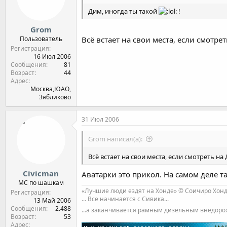
Дим, иногда ты такой
!
Grom
Пользователь
Всё встает на свои места, если смотр
Регистрация
16 Июл 2006
Сообщения
81
Возраст
44
Адрес
Москва,ЮАО,
Зябликово
31 Июл 2006
Grom написал(а):
Всё встает на свои места, если смотреть н
Civicman
Аватарки это прикол. На самом деле та
МС по шашкам
«Лучшие люди ездят на Хонде» © Соичиро Хон
Регистрация
... Все начинается с Сивика...
13 Май 2006
Сообщения
2.488
...а заканчивается рамным дизельным внедор
Возраст
53
Адрес