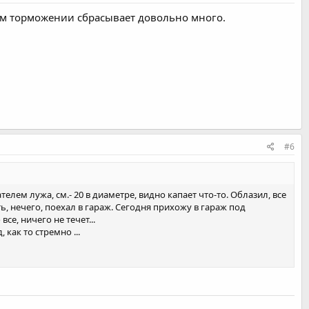
ком торможении сбрасывает довольно много.
#6
лем лужа, см.- 20 в диаметре, видно капает что-то. Облазил, все
ть, нечего, поехал в гараж. Сегодня прихожу в гараж под
е, ничего не течет...
как то стремно ...