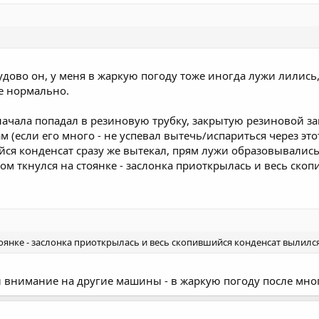
опудово он, у меня в жаркую погоду тоже иногда лужи лились
се нормально.
начала попадал в резиновую трубку, закрытую резиновой загл
м (если его много - не успевал вытечь/испариться через эт
ся конденсат сразу же вытекал, прям лужи образовывались. 
ом ткнулся на стоянке - заслонка приоткрылась и весь ско
оянке - заслонка приоткрылась и весь скопившийся конденсат вылилс
и внимание на другие машины - в жаркую погоду после мно