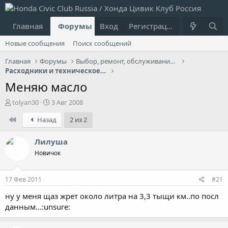
Главная
Форумы
Вход
Что нового?
Регистрация
Пользовател
Новые сообщения
Поиск сообщений
Главная
Форумы
Выбор, ремонт, обслуживание и эксплуатация
Расходники и техническое обслуживание (ТО)
Меняю масло
А
Д
tolyan30
3 Авг 2008
в
а
First
Назад
2 из 2
т
т
о
а
р
н
Лилуша
т
а
Новичок
е
ч
м
а
ы
л
17 Фев 2011
#21
а
ну у меня щаз жрет около литра на 3,3 тыщи км..по посл
данным...:unsure: