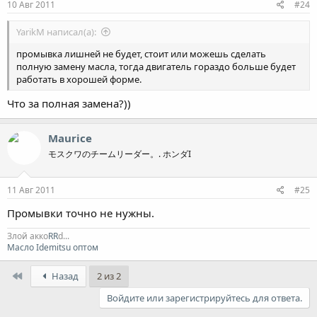
10 Авг 2011
#24
YarikM написал(а):
промывка лишней не будет, стоит или можешь сделать
полную замену масла, тогда двигатель гораздо больше будет
работать в хорошей форме.
Что за полная замена?))
Maurice
モスクワのチームリーダー。. ホンダI
11 Авг 2011
#25
Промывки точно не нужны.
Злой акко
RR
d...
Масло Idemitsu оптом
First
Назад
2 из 2
Войдите или зарегистрируйтесь для ответа.