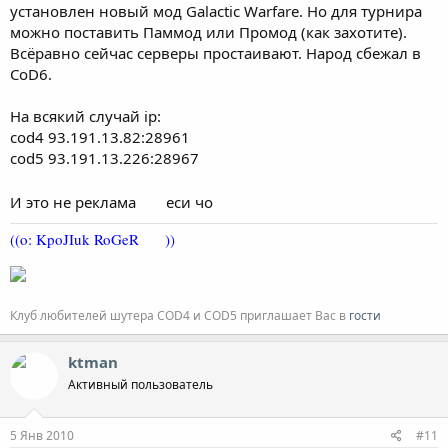
установлен новый мод Galactic Warfare. Но для турнира
можно поставить Паммод или Промод (как захотите).
Всёравно сейчас серверы простаивают. Народ сбежал в
CoD6.
На всякий случай ip:
cod4 93.191.13.82:28961
cod5 93.191.13.226:28967
И это не реклама
еси чо
((o: KpoJIuk RoGeR
))
Клуб любителей шутера COD4 и COD5 приглашает Вас в
гости
ktman
Активный пользователь
5 Янв 2010
#11