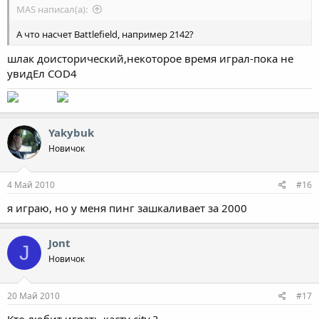
MAS написал(а):
А что насчет Battlefield, например 2142?
шлак доисторический,некоторое время играл-пока не
увидЕл COD4
Yakybuk
Новичок
4 Май 2010
#16
я играю, но у меня пинг зашкаливает за 2000
Jont
J
Новичок
20 Май 2010
#17
Кто любит играть касту city ?