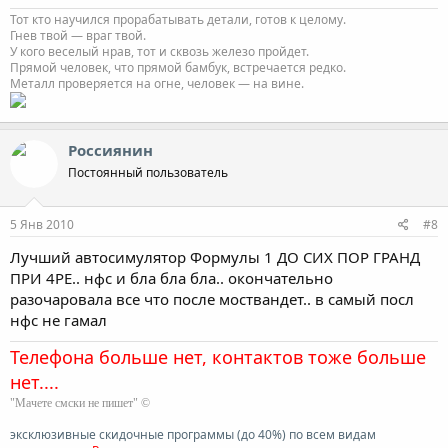
Тот кто научился прорабатывать детали, готов к целому.
Гнев твой — враг твой.
У кого веселый нрав, тот и сквозь железо пройдет.
Прямой человек, что прямой бамбук, встречается редко.
Металл проверяется на огне, человек — на вине.
Россиянин
Постоянный пользователь
5 Янв 2010
#8
Лучший автосимулятор Формулы 1 ДО СИХ ПОР ГРАНД
ПРИ 4РЕ.. нфс и бла бла бла.. окончательно
разочаровала все что после моствандет.. в самый посл
нфс не гамал
Телефона больше нет, контактов тоже больше
нет....
"Мачете смски не пишет" ©
эксклюзивные скидочные программы (до 40%) по всем видам