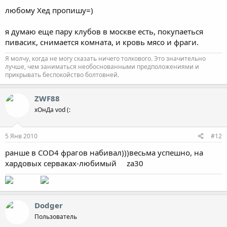
любому Хед пропишу=)
я думаю еще пару клубов в москве есть, покупаеться
пивасик, снимается комната, и кровь мясо и фраги.
Я молчу, когда не могу сказать ничего толкового. Это значительно
лучше, чем заниматься необоснованными предположениями и
прикрывать беспокойство болтовней.
ZWF88
хОнДа vod (:
5 Янв 2010
#12
ранше в COD4 фрагов набивал)))весьма успешно, на
хардовых серваках-любимый za30
Dodger
Пользователь