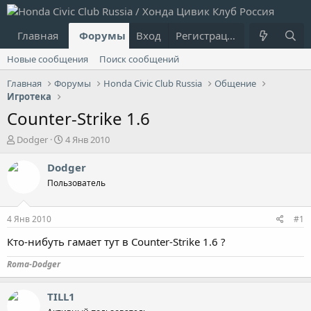
Главная
Форумы
Вход
Что нового?
Регистрация
Пользовател
Новые сообщения
Поиск сообщений
Главная
Форумы
Honda Civic Club Russia
Общение
Игротека
Counter-Strike 1.6
А
Д
Dodger
4 Янв 2010
в
а
т
т
Dodger
о
а
Пользователь
р
н
т
а
е
ч
4 Янв 2010
#1
м
а
ы
л
Кто-нибуть гамает тут в Counter-Strike 1.6 ?
а
Roma-Dodger
TILL1