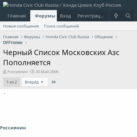
Главная
Форумы
Вход
Что нового?
Регистрация
Пользовател
Новые сообщения
Поиск сообщений
Главная
Форумы
Honda Civic Club Russia
Общение
OFFтопик
Черный Список Московских Азс
Пополняется
А
Д
Россиянин
20 Май 2006
в
а
Last
1 из 2
Вперёд
т
т
о
а
р
н
т
а
е
ч
м
а
ы
л
а
Россиянин