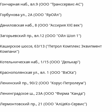
Гончарная наб., вл.9 (ООО "Транссервис-АС")
Горбунова ул., 2А (ООО "ЯрОйл")
Даниловская наб., 8 (ООО "Ассирия XXI век")
Загорьевский пр., вл.12 (ООО "Ойл Шоп 1")
Каширское шоссе, 63/13 ("Петрол Комплекс Эквипмент
Компани")
Котельническая наб., 1/15 (ООО "Делькар")
Краснополянская ул., вл. 1 (ООО "ВэСКа")
Ленинский пр., 90/2 (ООО "Корус-Петролеум")
Ленинградское ш., 23А (ООО "Фирма "Канда")
Лермонтовский пр., 21 (ООО "АлЦеКо-Сервис")