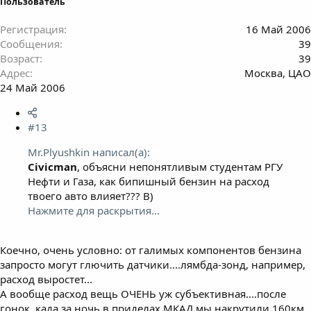
Пользователь
Регистрация
16 Май 2006
Сообщения
39
Возраст
39
Адрес
Москва, ЦАО
24 Май 2006
#13
Mr.Plyushkin написал(а):
Civicman
, объясни непонятливым студентам РГУ
Нефти и Газа, как бипишный бензин на расход
твоего авто влияет??? B)
Нажмите для раскрытия...
Коечно, очень условно: от галимых компонентов бензина
запросто могут глючить датчики....лямбда-зонд, например,
расход выростет...
А вообще расход вещь ОЧЕНЬ уж субъективная....после
гонок, када за ночь в приделах МКАД мы накрутили 160км,