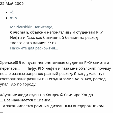
25 Май 2006
#15
Mr.Plyushkin написал(а):
Civicman
, объясни непонятливым студентам РГУ
Нефти и Газа, как бипишный бензин на расход
твоего авто влияет??? B)
Нажмите для раскрытия...
Хренасе!!! Это пусть непонятливые студенты РЖУ спирта и
перегара...
Тьфу, РГУ нефти и газа мне объяснят, почему
после разных заправок разный расход. Я так думаю, тут
составчивчик разный B) Сегодня залил Agip. Хех, расход
упал! 8,5 по городу.
«Лучшие люди ездят на Хонде» © Соичиро Хонда
... Все начинается с Сивика...
...а заканчивается рамным дизельным внедорожником
...