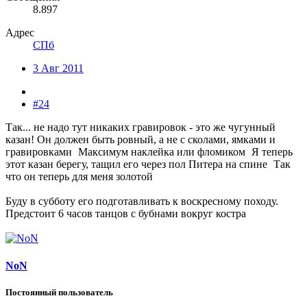
8.897
Адрес
СПб
3 Авг 2011
#24
Так... не надо тут никаких гравировок - это же чугунный
казан! Он должен быть ровный, а не с сколами, ямками и
гравировками
Максимум наклейка или фломиком
Я теперь
этот казан берегу, тащил его через пол Питера на спине
Так
что он теперь для меня золотой
Буду в субботу его подготавливать к воскресному походу.
Предстоит 6 часов танцов с бубнами вокруг костра
NoN
Постоянный пользователь