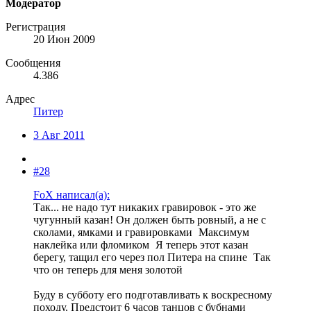
Модератор
Регистрация
20 Июн 2009
Сообщения
4.386
Адрес
Питер
3 Авг 2011
#28
FoX написал(а):
Так... не надо тут никаких гравировок - это же
чугунный казан! Он должен быть ровный, а не с
сколами, ямками и гравировками
Максимум
наклейка или фломиком
Я теперь этот казан
берегу, тащил его через пол Питера на спине
Так
что он теперь для меня золотой
Буду в субботу его подготавливать к воскресному
походу. Предстоит 6 часов танцов с бубнами