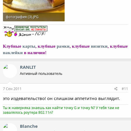
фотография (3).JPG
137,7 KB · Просмотры: 116
Клубные
карты
, клубные
рамки
, клубные
визитки
, клубные
наклейки
в наличии!
RANLIT
Активный пользователь
7 Сен 2011
#11
это издевательство! он слишком аппетитно выглядит.
Ты ж наверняка знаешь как найти точку G и точку N? У тебя там не
завалялось роутера 802.11n?
Blanche