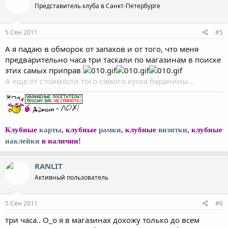
Представитель клуба в Санкт-Петербурге
5 Сен 2011
#5
А я падаю в обморок от запахов и от того, что меня
предварительно часа три таскали по магазинам в поиске
этих самых приправ
А еще от стоимости того-самого куска баранины...
Клубные
карты
, клубные
рамки
, клубные
визитки
, клубные
наклейки
в наличии!
RANLIT
Активный пользователь
5 Сен 2011
#6
три часа.. О_о я в магазинах дохожу только до всем