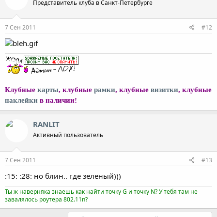
Представитель клуба в Санкт-Петербурге
7 Сен 2011
#12
Клубные
карты
, клубные
рамки
, клубные
визитки
, клубные
наклейки
в наличии!
RANLIT
Активный пользователь
7 Сен 2011
#13
:15: :28: но блин.. где зеленый)))
Ты ж наверняка знаешь как найти точку G и точку N? У тебя там не
завалялось роутера 802.11n?