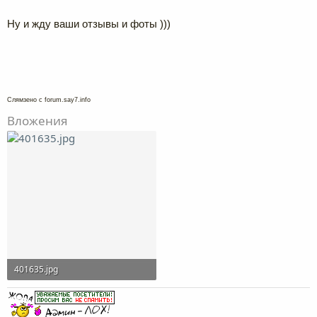
Ну и жду ваши отзывы и фоты )))
Слямзено с forum.say7.info
Вложения
401635.jpg
34,1 KB · Просмотры: 128