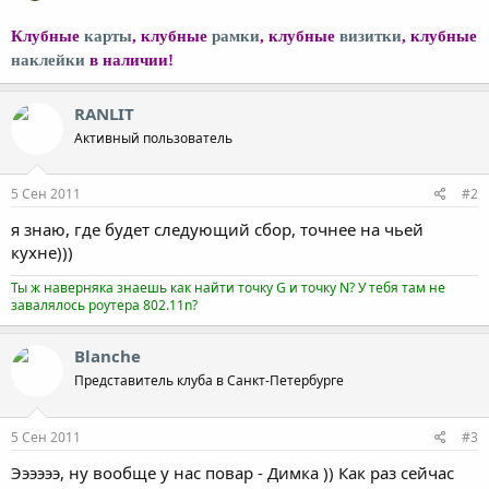
Клубные
карты
, клубные
рамки
, клубные
визитки
, клубные
наклейки
в наличии!
RANLIT
Активный пользователь
5 Сен 2011
#2
я знаю, где будет следующий сбор, точнее на чьей
кухне)))
Ты ж наверняка знаешь как найти точку G и точку N? У тебя там не
завалялось роутера 802.11n?
Blanche
Представитель клуба в Санкт-Петербурге
5 Сен 2011
#3
Ээээээ, ну вообще у нас повар - Димка )) Как раз сейчас