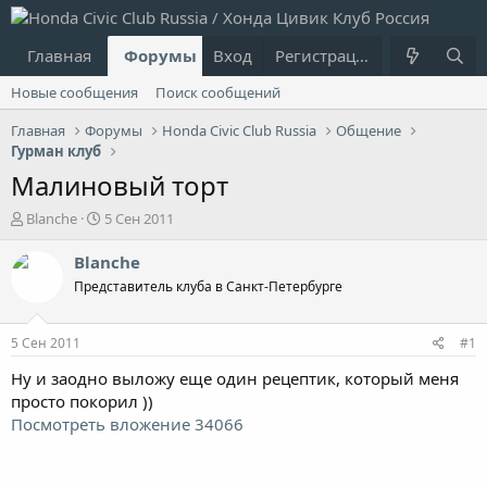
Главная
Форумы
Вход
Что нового?
Регистрация
Пользовател
Новые сообщения
Поиск сообщений
Главная
Форумы
Honda Civic Club Russia
Общение
Гурман клуб
Малиновый торт
А
Д
Blanche
5 Сен 2011
в
а
т
т
Blanche
о
а
Представитель клуба в Санкт-Петербурге
р
н
т
а
е
ч
5 Сен 2011
#1
м
а
ы
л
Ну и заодно выложу еще один рецептик, который меня
а
просто покорил ))
Посмотреть вложение 34066