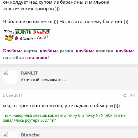
он колдует над супом из баранины и мильона
экзотических приправ )))
Я больше по выпечке ))) Но, кстати, почему бы и нет )))
Клубные
карты
, клубные
рамки
, клубные
визитки
, клубные
наклейки
в наличии!
RANLIT
Активный пользователь
5 Сен 2011
#4
и я, от прочтенного меню, уже падаю в обморок))))
Ты ж наверняка знаешь как найти точку G и точку N? У тебя там не
завалялось роутера 802.11n?
Blanche