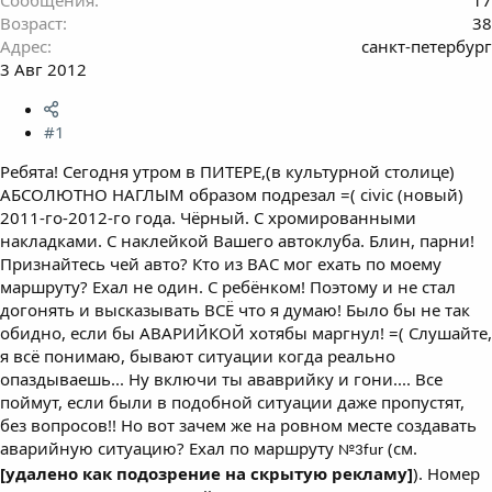
Возраст
38
Адрес
санкт-петербург
3 Авг 2012
#1
Ребята! Сегодня утром в ПИТЕРЕ,(в культурной столице)
АБСОЛЮТНО НАГЛЫМ образом подрезал =( civic (новый)
2011-го-2012-го года. Чёрный. С хромированными
накладками. С наклейкой Вашего автоклуба. Блин, парни!
Признайтесь чей авто? Кто из ВАС мог ехать по моему
маршруту? Ехал не один. С ребёнком! Поэтому и не стал
догонять и высказывать ВСЁ что я думаю! Было бы не так
обидно, если бы АВАРИЙКОЙ хотябы маргнул! =( Слушайте,
я всё понимаю, бывают ситуации когда реально
опаздываешь... Ну включи ты ававрийку и гони.... Все
поймут, если были в подобной ситуации даже пропустят,
без вопросов!! Но вот зачем же на ровном месте создавать
аварийную ситуацию? Ехал по маршруту
(см.
№3fur
[удалено как подозрение на скрытую рекламу]
). Номер