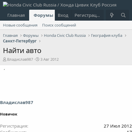
Главная
Форумы
Вход
Что нового?
Регистрация
Пользовател
Новые сообщения
Поиск сообщений
Главная
Форумы
Honda Civic Club Russia
География клуба
Санкт-Петербург
Найти авто
А
Д
Владислав987
3 Авг 2012
в
а
т
т
о
а
р
н
т
а
е
ч
м
а
ы
л
Владислав987
а
Новичок
Регистрация
27 Июл 2012
Сообщения
17