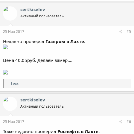
а
к
sertkiselev
ц
Активный пользователь
и
и
:
25 Ноя 2017
#5
Недавно проверял
Газпром в Лахте.
Цена 40.05руб. Делаем замер....
Р
Lexx
е
а
к
sertkiselev
ц
Активный пользователь
и
и
:
25 Ноя 2017
#6
Тоже недавно проверил
Роснефть в Лахте.