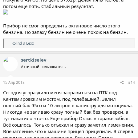
потом еще пять. Стабильный результат.
Прибор не смог определить октановое число этого
бензина. По запаху бензин не очень похож на бензин.
Р
Rolind
и
Lexx
е
а
к
sertkiselev
ц
Активный пользователь
и
и
:
15 Апр 2018
#14
Сегодня угораздило меня заправиться на ПТК под
Кантемировским мостом, под телебашней. Залил
полный бак 95го и 10 литров в канистру для мотоцикла.
Никогда не заливаю сразу полный бак без проверки, а
тут накатило что-то. Ещё прибор Октис в гараже забыл.
Всё сошлось. Только отъехал и сразу заметил изменения.
Впечатление, что к машине прицеп прицепили. Я сперва
подумал, что колесо проколол. Всё норм. Потом