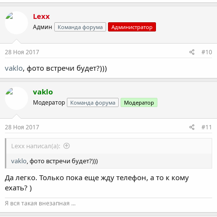
а
к
Lexx
ц
Админ
Команда форума
Администратор
и
и
:
28 Ноя 2017
#10
vaklo
, фото встречи будет?)))
vaklo
Модератор
Команда форума
Модератор
28 Ноя 2017
#11
Lexx написал(а):
vaklo
, фото встречи будет?)))
Да легко. Только пока еще жду телефон, а то к кому
ехать? )
Я вся такая внезапная ...