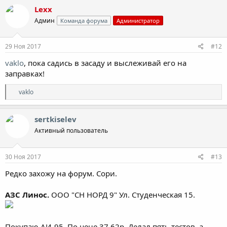
Lexx
Админ
Команда форума
Администратор
29 Ноя 2017
#12
vaklo
, пока садись в засаду и выслеживай его на
заправках!
Р
vaklo
е
а
к
sertkiselev
ц
Активный пользователь
и
и
:
30 Ноя 2017
#13
Редко захожу на форум. Сори.
АЗС Линос.
ООО "СН НОРД 9" Ул. Студенческая 15.
Покупаю АИ-95. По цене 37.62р. Делал пять тестов, а