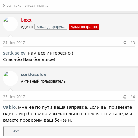
Я вся такая внезапная ...
Lexx
Админ
Команда форума
Администратор
24 Ноя 2017
#3
sertkiselev
, нам все интересно!)
Спасибо Вам большое!
sertkiselev
Активный пользователь
25 Ноя 2017
#4
vaklo
, мне не по пути ваша заправка. Если вы привезете
один литр бензина и желательно в стеклянной таре, мы
вместе проверим ваш бензин.
Р
Lexx
е