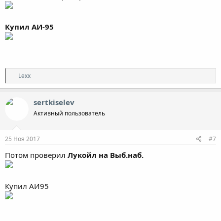
Купил АИ-95
Р
Lexx
е
а
к
sertkiselev
ц
Активный пользователь
и
и
:
25 Ноя 2017
#7
Потом проверил
Лукойл на Выб.наб.
Купил АИ95