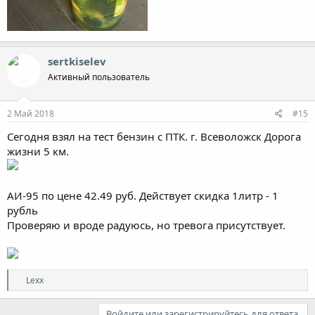
sertkiselev
Активный пользователь
2 Май 2018
#15
Сегодня взял на тест бензин с ПТК. г. Всеволожск Дорога
жизни 5 км.
АИ-95 по цене 42.49 руб. Действует скидка 1литр - 1
рубль
Проверяю и вроде радуюсь, но тревога присутствует.
Р
Lexx
е
а
к
Войдите или зарегистрируйтесь для ответа.