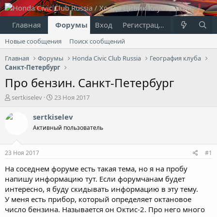
Главная
Форумы
Вход
Что нового?
Регистрация
Пользовател
Новые сообщения
Поиск сообщений
Главная
Форумы
Honda Civic Club Russia
География клуба
Санкт-Петербург
Про бензин. Санкт-Петербург
А
Д
sertkiselev
23 Ноя 2017
в
а
т
т
sertkiselev
о
а
Активный пользователь
р
н
т
а
е
ч
23 Ноя 2017
#1
м
а
ы
л
На соседнем форуме есть такая тема, но я на пробу
а
напишу информацию тут. Если форумчанам будет
интересно, я буду скидывать информацию в эту тему.
У меня есть прибор, который определяет октановое
число бензина. Называется он Октис-2. Про него много