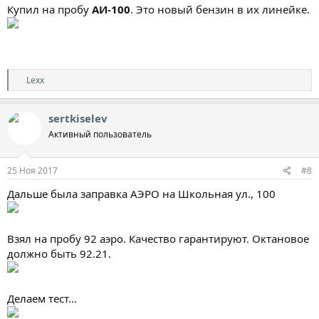
Купил на пробу
АИ-100
. Это новый бензин в их линейке.
Р
Lexx
е
а
к
sertkiselev
ц
Активный пользователь
и
и
:
25 Ноя 2017
#8
Дальше была заправка АЭРО на Школьная ул., 100
Взял на пробу 92 аэро. Качество гарантируют. Октановое
должно быть 92.21.
Делаем тест...