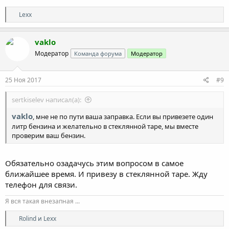
Р
Lexx
е
а
к
vaklo
ц
Модератор
Команда форума
Модератор
и
и
:
25 Ноя 2017
#9
sertkiselev написал(а):
vaklo
, мне не по пути ваша заправка. Если вы привезете один
литр бензина и желательно в стеклянной таре, мы вместе
проверим ваш бензин.
Обязательно озадачусь этим вопросом в самое
ближайшее время. И привезу в стеклянной таре. Жду
телефон для связи.
Я вся такая внезапная ...
Р
Rolind
и
Lexx
е