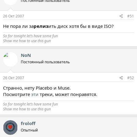
Постоянный пользователь
26 Окт 2007
#51
Не пора ли за
релиз
ить диск хотя бы в виде ISO?
So for tonight let’s have some fun
Show me how to use this gun
NoN
Постоянный пользователь
26 Окт 2007
#52
Странно, нету Placebo и Muse.
Посмотрите
эти
треки, может понравятся.
So for tonight let’s have some fun
Show me how to use this gun
froloff
Опытный