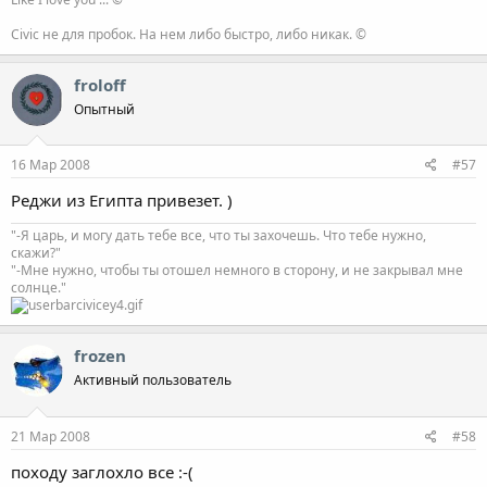
Civic не для пробок. На нем либо быстро, либо никак. ©
froloff
Опытный
16 Мар 2008
#57
Реджи из Египта привезет. )
"-Я царь, и могу дать тебе все, что ты захочешь. Что тебе нужно,
скажи?"
"-Мне нужно, чтобы ты отошел немного в сторону, и не закрывал мне
солнце."
frozen
Активный пользователь
21 Мар 2008
#58
походу заглохло все :-(