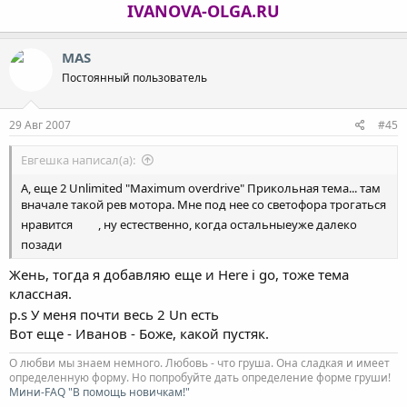
IVANOVA-OLGA.RU
MAS
Постоянный пользователь
29 Авг 2007
#45
Евгешка написал(а):
А, еще 2 Unlimited "Maximum overdrive" Прикольная тема... там
вначале такой рев мотора. Мне под нее со светофора трогаться
нравится
, ну естественно, когда остальныеуже далеко
позади
Жень, тогда я добавляю еще и Here i go, тоже тема
классная.
p.s У меня почти весь 2 Un есть
Вот еще - Иванов - Боже, какой пустяк.
О любви мы знаем немного. Любовь - что груша. Она сладкая и имеет
определенную форму. Но попробуйте дать определение форме груши!
Мини-FAQ "В помощь новичкам!"