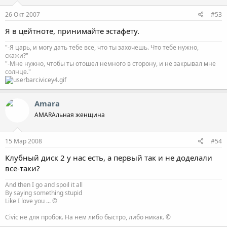
26 Окт 2007
#53
Я в цейтноте, принимайте эстафету.
"-Я царь, и могу дать тебе все, что ты захочешь. Что тебе нужно,
скажи?"
"-Мне нужно, чтобы ты отошел немного в сторону, и не закрывал мне
солнце."
Amara
AMARAльная женщина
15 Мар 2008
#54
Клубный диск 2 у нас есть, а первый так и не доделали
все-таки?
And then I go and spoil it all
By saying something stupid
Like I love you ... ©
Civic не для пробок. На нем либо быстро, либо никак. ©