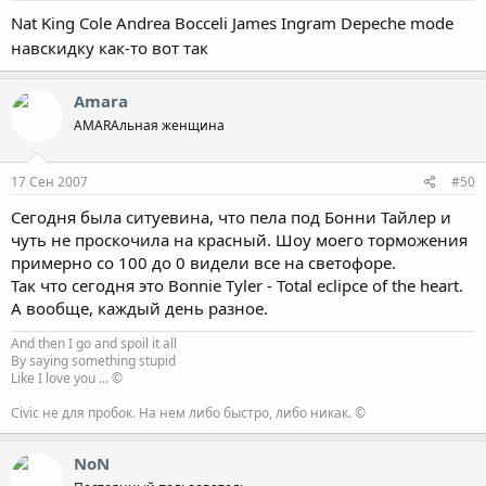
Nat King Cole Andrea Bocceli James Ingram Depeche mode
навскидку как-то вот так
Amara
AMARAльная женщина
17 Сен 2007
#50
Сегодня была ситуевина, что пела под Бонни Тайлер и
чуть не проскочила на красный. Шоу моего торможения
примерно со 100 до 0 видели все на светофоре.
Так что сегодня это Bonnie Tyler - Total eclipce of the heart.
А вообще, каждый день разное.
And then I go and spoil it all
By saying something stupid
Like I love you ... ©
Civic не для пробок. На нем либо быстро, либо никак. ©
NoN