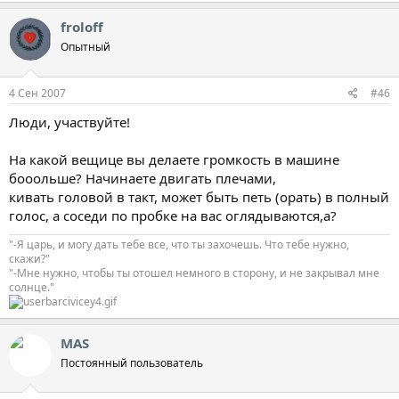
froloff
Опытный
4 Сен 2007
#46
Люди, участвуйте!
На какой вещице вы делаете громкость в машине
бооольше? Начинаете двигать плечами,
кивать головой в такт, может быть петь (орать) в полный
голос, а соседи по пробке на вас оглядываются,а?
"-Я царь, и могу дать тебе все, что ты захочешь. Что тебе нужно,
скажи?"
"-Мне нужно, чтобы ты отошел немного в сторону, и не закрывал мне
солнце."
MAS
Постоянный пользователь