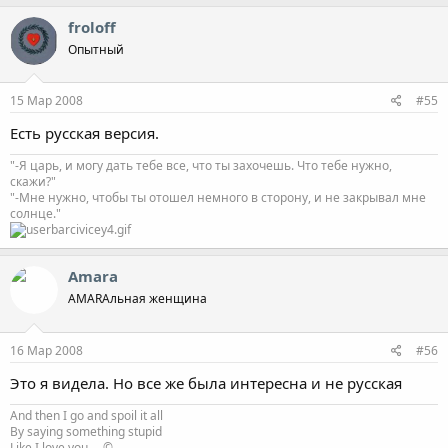
froloff
Опытный
15 Мар 2008
#55
Есть русская версия.
"-Я царь, и могу дать тебе все, что ты захочешь. Что тебе нужно,
скажи?"
"-Мне нужно, чтобы ты отошел немного в сторону, и не закрывал мне
солнце."
Amara
AMARAльная женщина
16 Мар 2008
#56
Это я видела. Но все же была интересна и не русская
And then I go and spoil it all
By saying something stupid
Like I love you ... ©