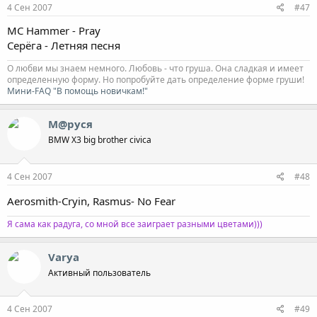
4 Сен 2007
#47
MC Hammer - Pray
Серёга - Летняя песня
О любви мы знаем немного. Любовь - что груша. Она сладкая и имеет
определенную форму. Но попробуйте дать определение форме груши!
Мини-FAQ "В помощь новичкам!"
М@руся
BMW X3 big brother civica
4 Сен 2007
#48
Aerosmith-Cryin, Rasmus- No Fear
Я сама как радуга, со мной все заиграет разными цветами)))
Varya
Активный пользователь
4 Сен 2007
#49