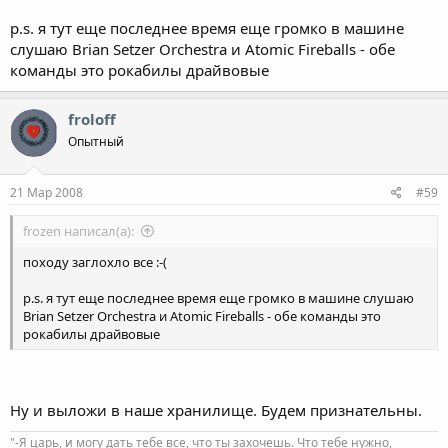
p.s. я тут еще последнее время еще громко в машине
слушаю Brian Setzer Orchestra и Atomic Fireballs - обе
команды это рокабилы драйвовые
froloff
Опытный
21 Мар 2008
#59
frozen написал(а):
походу заглохло все :-(
p.s. я тут еще последнее время еще громко в машине слушаю
Brian Setzer Orchestra и Atomic Fireballs - обе команды это
рокабилы драйвовые
Ну и выложи в наше хранилище. Будем признательны.
"-Я царь, и могу дать тебе все, что ты захочешь. Что тебе нужно,