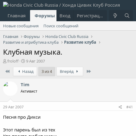
Главная
Форумы
Вход
Что нового?
Регистрация
Пользовател
Новые сообщения
Поиск сообщений
Главная
Форумы
Honda Civic Club Russia
Развитие и атрибутика клуба
Развитие клуба
Клубная музыка.
А
Д
froloff
9 Авг 2007
в
а
First
Last
Назад
3 из 4
Вперёд
т
т
о
а
р
н
Tim
т
а
Активист
е
ч
м
а
ы
л
29 Авг 2007
#41
а
Песня про Дикси
Этот парень был из тех
Кто просто любит жизнь...