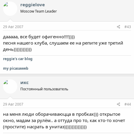
reggielove
Moscow Team Leader
29 Авг 2007
#43
дааааа, все будет офигенно!!!!))))
песня нашего клуба, слушаем ее на репите уже третий
день))))))))))))
reggie's car blog
my picasaweb
икс
Постоянный пользователь
29 Авг 2007
#44
на меня люди оборачиваюцца в пробках))) открытое
окно, мадам за рулём.. а оттуда про то, как кто-то хочет
(простите) насрать в унитаз)))))))))))))))