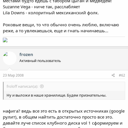
местами будто едешь с табором цыган и медведем!
Suzanne Vega - ниче так, расслабляет
Lila Downs - колоритный мексиканский фолк.
Роковые вещи, то что обычно очень люблю, включаю
реже, а то увлекаешься, еще и гнать начинаешь...
frozen
Активный пользователь
23 Мар 2008
#62
froloff написал(а):
Ну и выложи в наше хранилище. Будем признательны.
нафига? ведь все это есть в открытых источниках (google
рулит), в общем найтить достаточно просто все это.
давайте луче список клубного диска vol 1 сформируем и