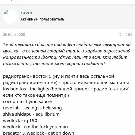
raver
Активный пользователь
26 Мар 2008
#64
*мой плейлист больше подойдет любителям электронной
музыки - в основном старый транс и хардкор агрессивной
направленности :boxing: :drive: так что если кто любит
позажигать, то это может хорошо подойти*
радиотранс - восток 5 (ну и почти весь остальной
радиотранс конечно же) - просто идеально для машины
los bonitos - the lights (большой привет с радио "станция",
если кто такое еще помнит)) )
cocooma - flying saucer
rave lab - seeing is believing
shiva shidapu - equilibrium
wedlock - iq 190
wedlock - i'm the fuck you man
predator & wedlock - get on down