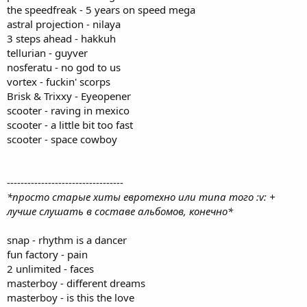
the speedfreak - 5 years on speed mega
astral projection - nilaya
3 steps ahead - hakkuh
tellurian - guyver
nosferatu - no god to us
vortex - fuckin' scorps
Brisk & Trixxy - Eyeopener
scooter - raving in mexico
scooter - a little bit too fast
scooter - space cowboy
----------------------------------
*просто старые хиты евротехно или типа того :v: +
лучше слушать в составе альбомов, конечно*
snap - rhythm is a dancer
fun factory - pain
2 unlimited - faces
masterboy - different dreams
masterboy - is this the love