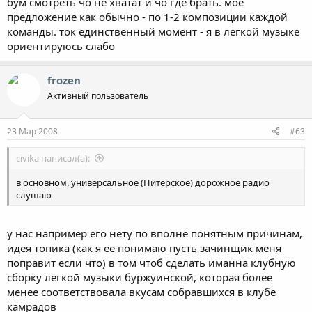
бум смотреть чо не хватат и чо где брать. мое
предложение как обычно - по 1-2 композиции каждой
команды. ток единственный момент - я в легкой музыке
ориентируюсь слабо
frozen
Активный пользователь
23 Мар 2008
#63
civika написал(а):
в основном, универсальное (Питерское) дорожное радио
слушаю
у нас например его нету по вполне понятным причинам,
идея топика (как я ее понимаю пусть зачинщик меня
поправит если что) в том чтоб сделать иманна клубную
сборку легкой музыки буржуинской, которая более
менее соответствовала вкусам собравшихся в клубе
камрадов