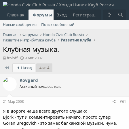
Главная
Форумы
Вход
Что нового?
Регистрация
Пользовател
Новые сообщения
Поиск сообщений
Главная
Форумы
Honda Civic Club Russia
Развитие и атрибутика клуба
Развитие клуба
Клубная музыка.
А
Д
froloff
9 Авг 2007
в
а
First
Назад
4 из 4
т
т
о
а
р
н
Kovgard
т
а
Активный пользователь
е
ч
м
а
ы
л
21 Мар 2008
#61
а
Я в дороге чаще всего другого слушаю:
Bjork - тут и комментировать нечего, просто супер!
Goran Bregovich - это замес балканской музыки, чума,