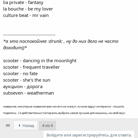
lia private - fantasy
la bouche - be my lover
culture beat - mr vain
----------------------------------
*а это поспокойнее :drunk: , ну до них дело не часто
доходит))*
scooter - dancing in the moonlight
scooter - frequent traveller
scooter - no fate
scooter - she's the sun
аукцыон - дорога
subseven - weatherman
наверное, некоторые названия вам ничего не скажут, но если вдруг интересно - пишите,
поделюсь : ) я действительно постаралсь выбрать самое лучшее для машины, на свой вкус..
First
Назад
4 из 4
Войдите или зарегистрируйтесь для ответа.