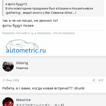
А фото будут?)
В эти новогодние праздники был в Казани и Альметьевске
:gathering: , видел много у Вас Сивиков :drive: ...!
так а че не писал, не звонил то?
фоты будут позже
Казалось что нам п...ц, а оказалось, что не казалось
ildarig
Новичок
21 Янв 2008
#37
Ребята, я с вами, когда новая встреча??? :drunk:
Maurice
モスクワのチームリーダー。. ホンダI