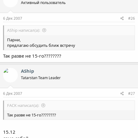
Активный пользователь
6 Дек 2007
#26
AShip написал(а):
Парни,
предлагаю обсудить ближ встречу
Так разве не 15-го????????
AShip
Tatarstan Team Leader
6 Дек 2007
#27
FACK написал(а):
Так разве не 15-го????????
15.12