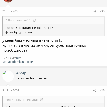
21 Янв 2008
#38
AShip написал(а):
так а че не писал, не звонил то?
фоты будут позже
у меня был частный визит :drunk:
ну я к активной жизни клуба :type: пока только
приобщаюсь)
Злой акко
RR
d...
Масло Idemitsu оптом
AShip
Tatarstan Team Leader
21 Янв 2008
#39
Ильдар4D написал(а):