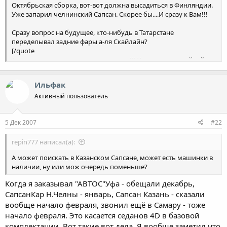
Октябрьская сборка, вот-вот должна высадиться в Финляндии.
Уже запарил челнинский Сапсан. Скорее бы....И сразу к Вам!!!
Сразу вопрос на будущее, кто-нибудь в Татарстане
переделывал задние фары а-ля Скайлайн?
[/quote
А я подошел к вопросу кардинально))) Хочу купить скайлайн,
там фары уже в поряде)
Ильфак
Активный пользователь
5 Дек 2007
#22
repin777 написал(а):
А может поискать в Казанском Сапсане, может есть машинки в
наличии, ну или мож очередь поменьше?
Когда я заказывал "АВТОС"Уфа - обещали декабрь,
СапсанКар Н.Челны - январь, Сапсан Казань - сказали
вообще начало февраля, звонил ещё в Самару - тоже
начало февраля. Это касается седанов 4D в базовой
комплектации. Вот такие вот дела. Я вообще заметил что