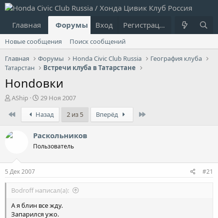
Главная
Форумы
Вход
Что нового?
Регистрация
Пользовател
Новые сообщения
Поиск сообщений
Главная
Форумы
Honda Civic Club Russia
География клуба
Татарстан
Встречи клуба в Татарстане
Ноndовки
А
Д
AShip
29 Ноя 2007
в
а
First
Last
Назад
2 из 5
Вперёд
т
т
о
а
р
н
Раскольников
т
а
Пользователь
е
ч
м
а
ы
л
5 Дек 2007
#21
а
Bodroff написал(а):
А я блин все жду.
Запарился ужо.