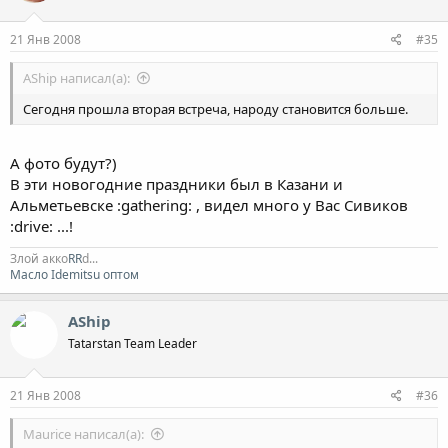
21 Янв 2008
#35
AShip написал(а):
Сегодня прошла вторая встреча, народу становится больше.
А фото будут?)
В эти новогодние праздники был в Казани и
Альметьевске :gathering: , видел много у Вас Сивиков
:drive: ...!
Злой акко
RR
d...
Масло Idemitsu оптом
AShip
Tatarstan Team Leader
21 Янв 2008
#36
Maurice написал(а):