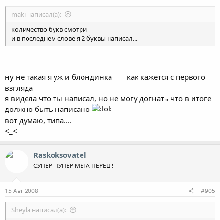
maki написал(а):
количество букв смотри
и в последнем слове я 2 буквы написал....
ну не такая я уж и блондинка
как кажется с первого
взгляда
я видела что ты написал, но не могу догнать что в итоге
должно быть написано
вот думаю, типа....
<_<
Raskoksovatel
СУПЕР-ПУПЕР МЕГА ПЕРЕЦ !
15 Авг 2008
#905
Sheyla написал(а):