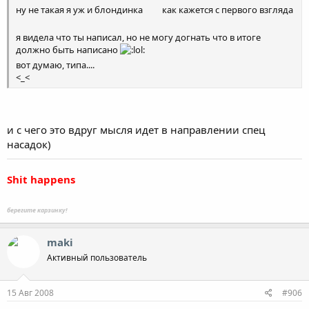
ну не такая я уж и блондинка
как кажется с первого взгляда
я видела что ты написал, но не могу догнать что в итоге
должно быть написано
вот думаю, типа....
<_<
и с чего это вдруг мысля идет в направлении спец
насадок)
Shit happens
берегите карзинку!
maki
Активный пользователь
15 Авг 2008
#906