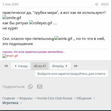
5 Ноя 2009
#920
практически да, "трубка мира", а вот как ее используют?
как бы ритуал
....
не курят
Ски, класно про пепельницу
,, но то что в ней,
это подношения
хорошо, что всем нравяться разные автомобили....
First
Last
Назад
46 из 47
Вперёд
Войдите или зарегистрируйтесь для ответа.
WhatsApp
Электронная почта
Поделиться:
Главная
Форумы
Honda Civic Club Russia
Общение
Игротека