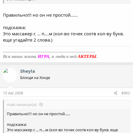
Правильно!!! но он не простой......
подсказка:
Это массажер с ... п....м (кол-во точек соотв кол-ву букв.
еще угадайте 2 слова.)
_______________________________________
Вся наша жизнь
ИГРА
, а люди в ней
АКТЕРЫ
.
Sheyla
Блонди на Хонде
15 Авг 2008
#902
maki написал(а):
Правильно!!! но он не простой......
подсказка:
Это массажер с ... п....м (кол-во точек соотв кол-ву букв. еще