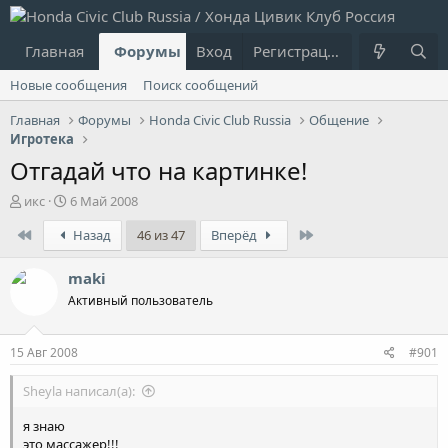
Главная
Форумы
Вход
Что нового?
Регистрация
Пользовател
Новые сообщения
Поиск сообщений
Главная
Форумы
Honda Civic Club Russia
Общение
Игротека
Отгадай что на картинке!
А
Д
икс
6 Май 2008
в
а
First
Last
Назад
46 из 47
Вперёд
т
т
о
а
р
н
maki
т
а
Активный пользователь
е
ч
м
а
ы
л
15 Авг 2008
#901
а
Sheyla написал(а):
я знаю
это массажер!!!