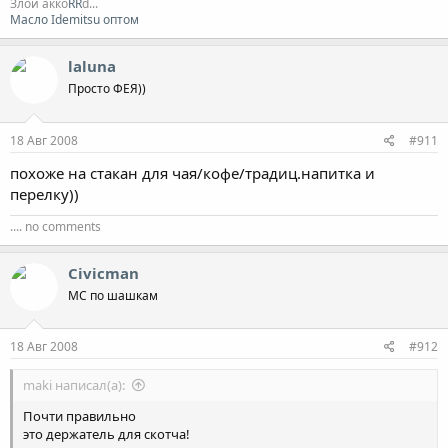
Злой акко
RR
d...
Масло Idemitsu оптом
laluna
Просто ФЕЯ))
18 Авг 2008
#911
похоже на стакан для чая/кофе/традиц.напитка и
перелку))
.... no comments
Civicman
МС по шашкам
18 Авг 2008
#912
maki написал(а):
Почти правильно
это держатель для скотча!