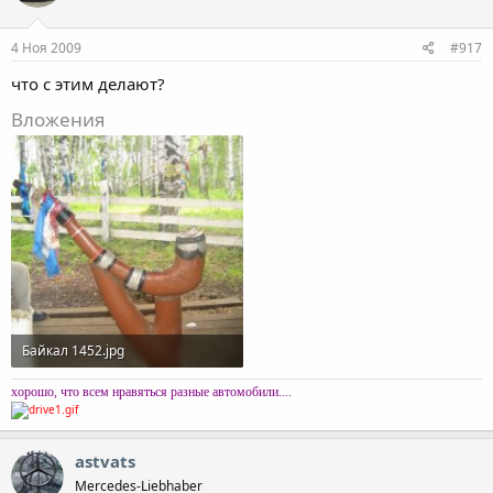
4 Ноя 2009
#917
что с этим делают?
Вложения
Байкал 1452.jpg
521,9 KB · Просмотры: 58
хорошо, что всем нравяться разные автомобили....
astvats
Mercedes-Liebhaber