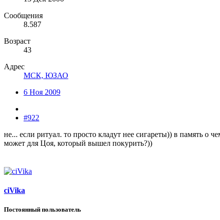
Сообщения
8.587
Возраст
43
Адрес
МСК, ЮЗАО
6 Ноя 2009
#922
не... если ритуал. то просто кладут нее сигареты)) в память о ч
может для Цоя, который вышел покурить?))
ciVika
Постоянный пользователь