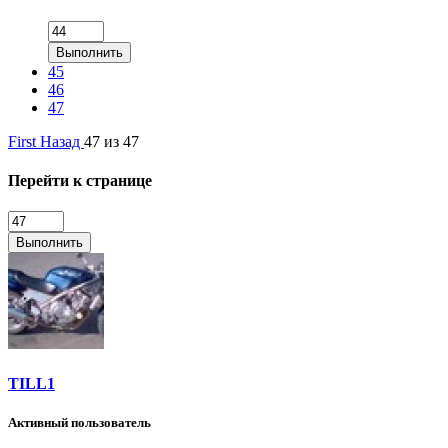
Выполнить
45
46
47
First
Назад
47 из 47
Перейти к странице
Выполнить
TILL1
Активный пользователь