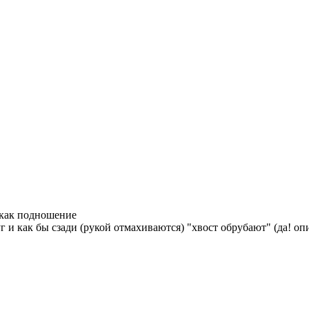
о как подношение
г и как бы сзади (рукой отмахиваются) "хвост обрубают" (да! оп