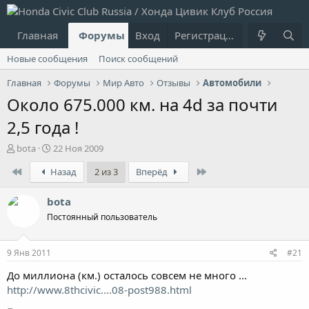
Главная
Форумы
Вход
Что нового?
Регистрация
Пользовател
Новые сообщения
Поиск сообщений
Главная
Форумы
Мир Авто
Отзывы
Автомобили
Около 675.000 км. на 4d за почти
2,5 года !
А
Д
bota
22 Ноя 2009
в
а
First
Last
Назад
2 из 3
Вперёд
т
т
о
а
р
н
bota
т
а
Постоянный пользователь
е
ч
м
а
ы
л
9 Янв 2011
#21
а
До миллиона (км.) осталось совсем не много ...
http://www.8thcivic....08-post988.html