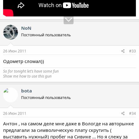
NoN
Постоянный пользователь
26 Июн 2011
#33
Одометр сломал))
So for tonight let’s have some fun
Show me how to use this gun
bota
Постоянный пользователь
26 Июн 2011
#34
Антон , на самом деле мне даже в Вологде на авторынке
предлагали за символическую плату скрутить (
выставить нужный) пробег на Сивике ... Но я слежу за