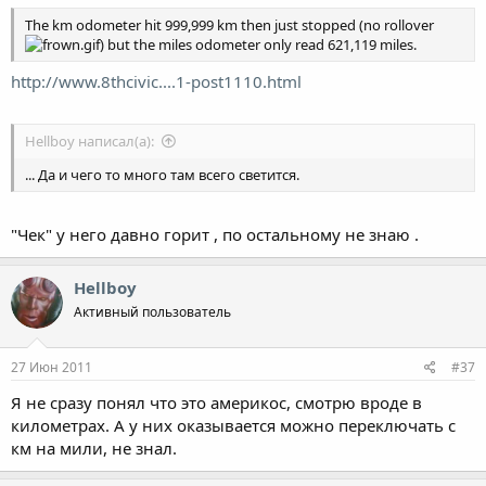
The km odometer hit 999,999 km then just stopped (no rollover
) but the miles odometer only read 621,119 miles.
http://www.8thcivic....1-post1110.html
Hellboy написал(а):
... Да и чего то много там всего светится.
"Чек" у него давно горит , по остальному не знаю .
Hellboy
Активный пользователь
27 Июн 2011
#37
Я не сразу понял что это америкос, смотрю вроде в
километрах. А у них оказывается можно переключать с
км на мили, не знал.