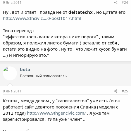
9 Янв 2011
#24
Ну , вот и ответ , правда не от
deltatechx
, но цитата его
http://www.8thcivic....0-post1017.html
Типа перевод :
"эффективность катализатора ниже порога" , таким
образом, я положил листок бумаги ( вставлю от себя ,
кстати это видно на фото , ну то , что лежит кусок бумаги
...) и игнорирую это."
bota
Постоянный пользователь
9 Янв 2011
#25
Кстати , между делом , у "капиталистов" уже есть (и он
работает) сайт девятого поколения Сивика (модели с
2012 года)
http://www.9thgencivic.com/
, я уже там
зарегистрировался , типа уже "член" ...