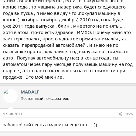
У них , вообще интересно , если ты покупаешь авто в
конце года , то машина ,наверняка, будет следующего
года выпуска , я имею ввиду что ,покупая машину в
конце ( октябрь -ноябрь-декабрь) 2010 года она будет
уже 2011 года выпуска , блин , мне этого не понять ...,
хотя в этом что-то есть здравое . ИМХО. Почему меня это
заинтересовало , просто я долгое время занимался ,так
сказать, перепродажей автомобилей , и знаю не по
наслышке про то , как влияет год выпуска на стоимость
авто . Покупая автомобиль (у нас) в конце года , ты
автоматом через пару месяцев получаешь машину на год
старше , а это плохо сказывается на его стоимости при
продаже . Это моё мнение .
MADALF
Постоянный пользователь
9 Янв 2011
#26
забавно! сайт есть а машины еще нет
))