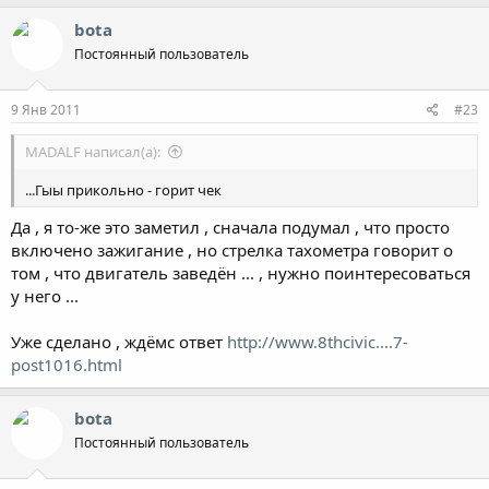
bota
Постоянный пользователь
9 Янв 2011
#23
MADALF написал(а):
...Гыы прикольно - горит чек
Да , я то-же это заметил , сначала подумал , что просто
включено зажигание , но стрелка тахометра говорит о
том , что двигатель заведён ... , нужно поинтересоваться
у него ...
Уже сделано , ждёмс ответ
http://www.8thcivic....7-
post1016.html
bota
Постоянный пользователь