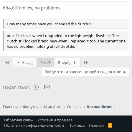
684,000 miles, no problems
How many times have you changed the clutch??
once I believe, when I upgraded to the lightweight flywheel, The
clutch still looked brand new when I replaced it too. The current one
has no problem holding at full throttle.
First
Last
Назад
2 из 3
Вперёд
Войдите или зарегистрируйтесь для ответа.
WhatsApp
Электронная почта
Поделиться:
Главная
Форумы
Мир Авто
Отзывы
Автомобили
Обратная связь
Условия и правила
Политика конфиденциальности
Помощь
Главная
R
S