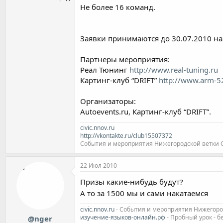
Не более 16 команд.
Заявки принимаются до 30.07.2010 н
Партнеры мероприятия:
Реал Тюнинг
http://www.real-tuning.ru
Картинг-клуб “DRIFT”
http://www.arm-52
Организаторы:
Autoevents.ru, Картинг-клуб “DRIFT”.
civic.nnov.ru
http://vkontakte.ru/club15507372
События и мероприятия Нижегородской ветки Clu
22 Июл 2010
Призы какие-нибудь будут?
А то за 1500 мы и сами накатаемся
civic.nnov.ru
- События и мероприятия Нижегородс
изучение-языков-онлайн.рф
- Пробный урок - б
@nger