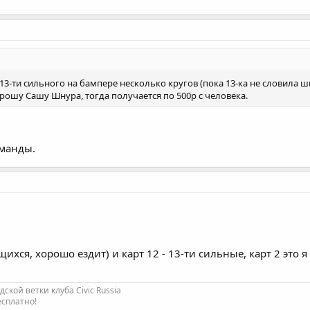
 у 13-ти сильного на бампере несколько кругов (пока 13-ка не словила
прошу Сашу Шнура, тогда получается по 500р с человека.
оманды.
ихся, хорошо ездит) и карт 12 - 13-ти сильные, карт 2 это 
кой ветки клуба Civic Russia
есплатно!