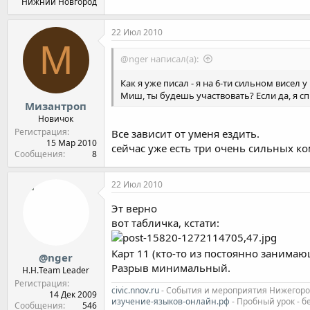
Нижний Новгород
22 Июл 2010
М
@nger написал(а):
Как я уже писал - я на 6-ти сильном висел
Миш, ты будешь участвовать? Если да, я с
Мизантроп
Новичок
Регистрация
Все зависит от уменя ездить.
15 Мар 2010
сейчас уже есть три очень сильных к
Сообщения
8
22 Июл 2010
Эт верно
вот табличка, кстати:
Карт 11 (кто-то из постоянно занимающ
@nger
Разрыв минимальный.
Н.Н.Team Leader
Регистрация
civic.nnov.ru
- События и мероприятия Нижегородс
14 Дек 2009
изучение-языков-онлайн.рф
- Пробный урок - б
Сообщения
546