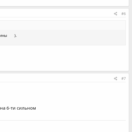
#6
 шины
).
#7
я на 6-ти сильном