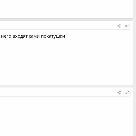
#8
в него входят сами покатушки
#9