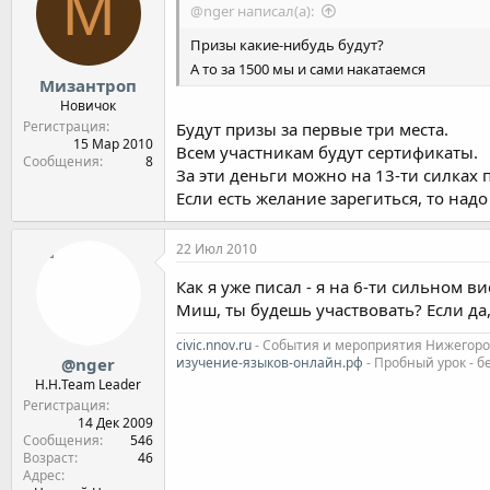
М
@nger написал(а):
Призы какие-нибудь будут?
А то за 1500 мы и сами накатаемся
Мизантроп
Новичок
Регистрация
Будут призы за первые три места.
15 Мар 2010
Всем участникам будут сертификаты.
Сообщения
8
За эти деньги можно на 13-ти силках 
Если есть желание зарегиться, то надо
22 Июл 2010
Как я уже писал - я на 6-ти сильном 
Миш, ты будешь участвовать? Если да,
civic.nnov.ru
- События и мероприятия Нижегородс
изучение-языков-онлайн.рф
- Пробный урок - б
@nger
Н.Н.Team Leader
Регистрация
14 Дек 2009
Сообщения
546
Возраст
46
Адрес