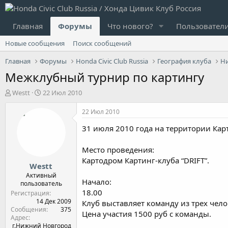
Главная
Форумы
Что нового?
Пользовател
Новые сообщения
Поиск сообщений
Главная
Форумы
Honda Civic Club Russia
География клуба
Н
Межклубный турнир по картингу
А
Д
Westt
22 Июл 2010
в
а
т
т
22 Июл 2010
о
а
31 июля 2010 года на территории Карт
р
н
т
а
е
ч
Место проведения:
м
а
Картодром Картинг-клуба “DRIFT”.
Westt
ы
л
а
Активный
Начало:
пользователь
18.00
Регистрация
14 Дек 2009
Клуб выставляет команду из трех чело
Сообщения
375
Цена участия 1500 руб с команды.
Адрес
г.Нижний Новгород