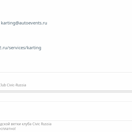
а
karting@autoevents.ru
.ru/services/karting
b Civic-Russia
кой ветки клуба Civic Russia
есплатно!