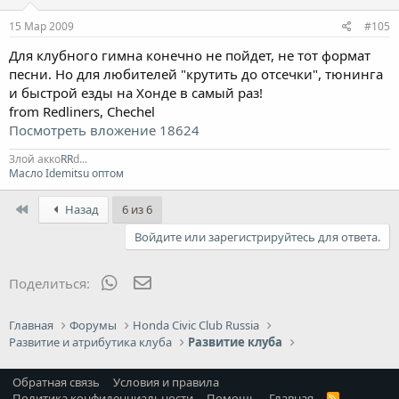
15 Мар 2009
#105
Для клубного гимна конечно не пойдет, не тот формат
песни. Но для любителей "крутить до отсечки", тюнинга
и быстрой езды на Хонде в самый раз!
from Redliners, Chechel
Посмотреть вложение 18624
Злой акко
RR
d...
Масло Idemitsu оптом
First
Назад
6 из 6
Войдите или зарегистрируйтесь для ответа.
WhatsApp
Электронная почта
Поделиться:
Главная
Форумы
Honda Civic Club Russia
Развитие и атрибутика клуба
Развитие клуба
Обратная связь
Условия и правила
Политика конфиденциальности
Помощь
Главная
R