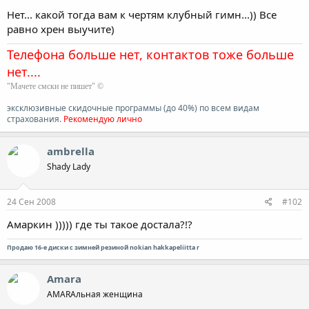
Нет... какой тогда вам к чертям клубный гимн...)) Все
равно хрен выучите)
Телефона больше нет, контактов тоже больше
нет....
"Мачете смски не пишет" ©
эксклюзивные скидочные программы (до 40%) по всем видам
страхования.
Рекомендую лично
ambrella
Shady Lady
24 Сен 2008
#102
Амаркин ))))) где ты такое достала?!?
Продаю 16-е диски с зимней резиной nokian hakkapeliitta r
Amara
AMARAльная женщина