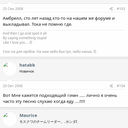
25 Сен 2008
#103
Амбрелл, сто лет назад кто-то на нашем же форуме и
выкладывал. Тока не помню где.
And then I go and spoil it all
By saying something stupid
Like I love you ... ©
Civic не для пробок. На нем либо быстро, либо никак. ©
hatabb
Новичок
20 Окт 2008
#104
Вот Мне кажется подходящий гимн ..... лично я очень
часто эту песню слухаю когда еду ....!!!!!
Maurice
モスクワのチームリーダー。. ホンダI