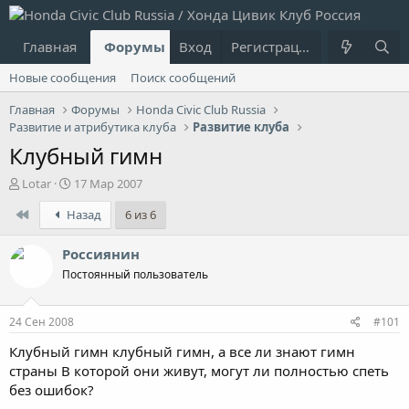
Главная
Форумы
Вход
Что нового?
Регистрация
Пользовател
Новые сообщения
Поиск сообщений
Главная
Форумы
Honda Civic Club Russia
Развитие и атрибутика клуба
Развитие клуба
Клубный гимн
А
Д
Lotar
17 Мар 2007
в
а
First
Назад
6 из 6
т
т
о
а
р
н
Россиянин
т
а
Постоянный пользователь
е
ч
м
а
ы
л
24 Сен 2008
#101
а
Клубный гимн клубный гимн, а все ли знают гимн
страны В которой они живут, могут ли полностью спеть
без ошибок?