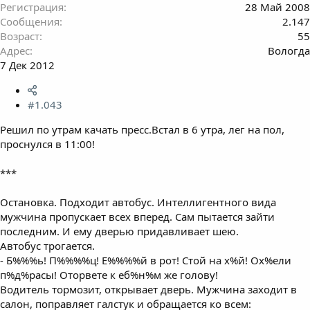
Регистрация
28 Май 2008
Сообщения
2.147
Возраст
55
Адрес
Вологда
7 Дек 2012
#1.043
Решил по утрам качать пресс.Встал в 6 утра, лег на пол,
проснулся в 11:00!
***
Остановка. Подходит автобус. Интеллигентного вида
мужчина пропускает всех вперед. Сам пытается зайти
последним. И ему дверью придавливает шею.
Автобус трогается.
- Б%%%ь! П%%%%ц! Е%%%%й в рот! Стой на х%й! Ох%ели
п%д%расы! Оторвете к еб%н%м же голову!
Водитель тормозит, открывает дверь. Мужчина заходит в
салон, поправляет галстук и обращается ко всем: