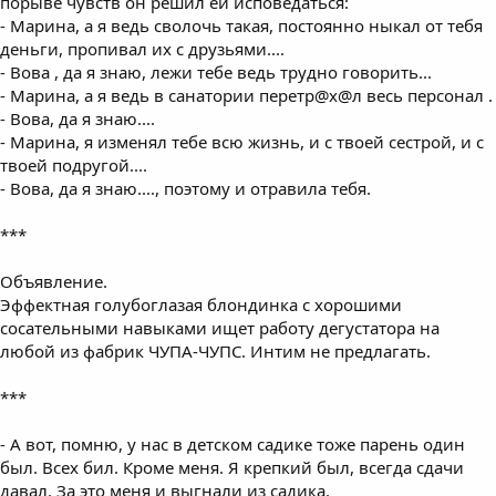
порыве чувств он решил ей исповедаться:
- Марина, а я ведь сволочь такая, постоянно ныкал от тебя
деньги, пропивал их с друзьями....
- Вова , да я знаю, лежи тебе ведь трудно говорить...
- Марина, а я ведь в санатории перетр@х@л весь персонал .
- Вова, да я знаю....
- Марина, я изменял тебе всю жизнь, и с твоей сестрой, и с
твоей подругой....
- Вова, да я знаю...., поэтому и отравила тебя.
***
Объявление.
Эффектная голубоглазая блондинка с хорошими
сосательными навыками ищет работу дегустатора на
любой из фабрик ЧУПА-ЧУПС. Интим не предлагать.
***
- А вот, помню, у нас в детском садике тоже парень один
был. Всех бил. Кроме меня. Я крепкий был, всегда сдачи
давал. За это меня и выгнали из садика.