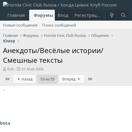
Главная
Форумы
Вход
Что нового?
Регистрация
Пользовател
Новые сообщения
Поиск сообщений
Главная
Форумы
Honda Civic Club Russia
Общение
Юмор
Анекдоты/Весёлые истории/
Смешные тексты
А
Д
Rdn
31 Май 2006
в
а
First
Last
Назад
53 из 55
Вперёд
т
т
о
а
р
н
т
а
е
ч
м
а
ы
л
а
bota