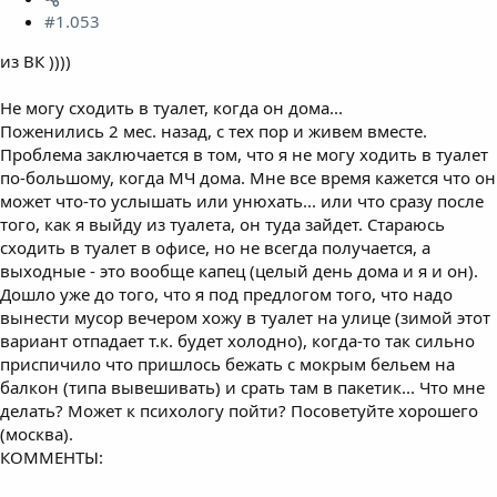
#1.053
из ВК ))))
Не могу сходить в туалет, когда он дома...
Поженились 2 мес. назад, с тех пор и живем вместе.
Проблема заключается в том, что я не могу ходить в туалет
по-большому, когда МЧ дома. Мне все время кажется что он
может что-то услышать или унюхать... или что сразу после
того, как я выйду из туалета, он туда зайдет. Стараюсь
сходить в туалет в офисе, но не всегда получается, а
выходные - это вообще капец (целый день дома и я и он).
Дошло уже до того, что я под предлогом того, что надо
вынести мусор вечером хожу в туалет на улице (зимой этот
вариант отпадает т.к. будет холодно), когда-то так сильно
приспичило что пришлось бежать с мокрым бельем на
балкон (типа вывешивать) и срать там в пакетик... Что мне
делать? Может к психологу пойти? Посоветуйте хорошего
(москва).
КОММЕНТЫ: