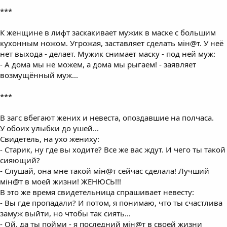
***
К женщине в лифт заскакивает мужик в маске с большим
кухонным ножом. Угрожая, заставляет сделать мiн@т. У неё
нет выхода - делает. Мужик снимает маску - под ней муж:
- А дома мы не можем, а дома мы рыгаем! - заявляет
возмущённый муж...
***
В загс вбегают жених и невеста, опоздавшие на полчаса.
У обоих улыбки до ушей...
Свидетель, на ухо жениху:
- Старик, ну где вы ходите? Все же вас ждут. И чего ты такой
сияющий?
- Слушай, она мне такой мiн@т сейчас сделала! Лучший
мiн@т в моей жизни! ЖЕНЮСЬ!!!
В это же время свидетельница спрашивает невесту:
- Вы где пропадали? И потом, я понимаю, что ты счастлива
замуж выйти, но чтобы так сиять...
- Ой, да ты пойми - я последний мiн@т в своей жизни