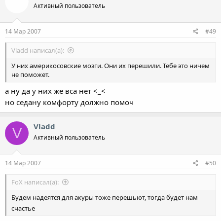
Активный пользователь
14 Мар 2007
#49
Vladd написал(а):
У них америкосовские мозги. Они их перешили. Тебе это ничем
не поможет.
а ну да у них же вса нет <_<
но седану комфорту должно помоч
Vladd
V
Активный пользователь
14 Мар 2007
#50
FoX написал(а):
Будем надеятся для акуры тоже перешьют, тогда будет нам
счастье