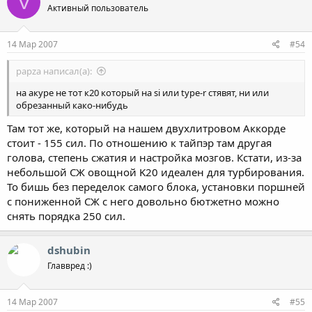
V
Активный пользователь
14 Мар 2007
#54
papza написал(а):
на акуре не тот к20 который на si или type-r стявят, ни или
обрезанный како-нибудь
Там тот же, который на нашем двухлитровом Аккорде
стоит - 155 сил. По отношению к тайпэр там другая
голова, степень сжатия и настройка мозгов. Кстати, из-за
небольшой СЖ овощной K20 идеален для турбирования.
То бишь без переделок самого блока, установки поршней
с пониженной СЖ с него довольно бютжетно можно
снять порядка 250 сил.
dshubin
Главвред :)
14 Мар 2007
#55