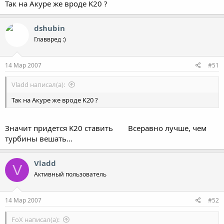
Так на Акуре же вроде K20 ?
dshubin
Главвред :)
14 Мар 2007
#51
Vladd написал(а):
Так на Акуре же вроде K20 ?
Значит придется K20 ставить
Всеравно лучше, чем
турбины вешать...
Vladd
V
Активный пользователь
14 Мар 2007
#52
FoX написал(а):