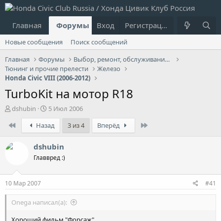
Главная
Форумы
Вход
Что нового?
Регистрация
Пользовател
Новые сообщения
Поиск сообщений
Главная
Форумы
Выбор, ремонт, обслуживание и эксплуатация
Тюнинг и прочие прелести
Железо
Honda Civic VIII (2006-2012)
TurboKit на мотор R18
А
Д
dshubin
5 Июл 2006
в
а
First
Last
Назад
3 из 4
Вперёд
т
т
о
а
р
н
dshubin
т
а
Главвред :)
е
ч
м
а
ы
л
10 Мар 2007
#41
а
Onega написал(а):
Хороший фильм "Форсаж"
.