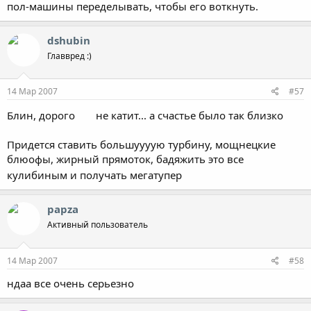
пол-машины переделывать, чтобы его воткнуть.
dshubin
Главвред :)
14 Мар 2007
#57
Блин, дорого
не катит... а счастье было так близко
Придется ставить большуууую турбину, мощнецкие
блюофы, жирный прямоток, бадяжить это все
кулибиным и получать мегатупер
papza
Активный пользователь
14 Мар 2007
#58
ндаа все очень серьезно