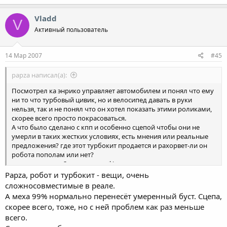
Vladd
V
Активный пользователь
14 Мар 2007
#45
papza написал(а):
Посмотрел ка энрико управляет автомобилем и понял что ему
ни то что турбовый цивик, но и велосипед давать в руки
нельзя, так и не понял что он хотел показать этими роликами,
скорее всего просто покрасоваться.
А что было сделано с кпп и особенно сцепой чтобы они не
умерли в таких жестких условиях, есть мнения или реальные
предложения? где этот турбокит продается и рахорвет-ли он
робота пополам или нет?
много вопросов? ну извините *(
Papza, робот и турбокит - вещи, очень
сложносовместимые в реале.
А меха 99% нормально перенесёт умеренный буст. Сцепа,
скорее всего, тоже, но с ней проблем как раз меньше
всего.