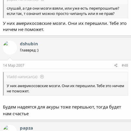
слушай, а где они мозги взяли, или уже есть перепрошитые?
если так, т означит можно просто чипануть или я не прав?
У них америкосовские мозги. Они их перешили. Тебе это
ничем не поможет.
dshubin
Главвред :)
14 Мар 2007
#48
Vladd написал(а):
У них америкосовские мозги. Они их перешили. Тебе это ничем
не поможет.
Будем надеятся для акуры тоже перешьют, тогда будет
нам счастье
papza