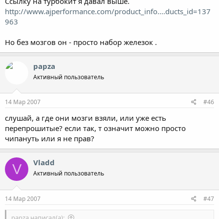
Ссылку на турбокит я давал выше.
http://www.ajperformance.com/product_info....ducts_id=137
963
Но без мозгов он - просто набор железок .
papza
Активный пользователь
14 Мар 2007
#46
слушай, а где они мозги взяли, или уже есть
перепрошитые? если так, т означит можно просто
чипануть или я не прав?
Vladd
V
Активный пользователь
14 Мар 2007
#47
papza написал(а):