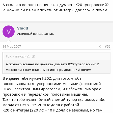
А сколько встанет по цене как думаете K20 туперовский?
И можно ли к нам впихать от интегры двигло? И почем
Vladd
V
Активный пользователь
14 Мар 2007
#56
FoX написал(а):
А сколько встанет по цене как думаете K20 туперовский? И
можно ли к нам впихать от интегры двигло? И почем
В идеале тебе нужен К20Z, для того, чтобы
воспользоваться туперовскими мозгами (с системой
DBW - электронным дросселем) и избежать гимора с
проводкой и переделкой половины машины.
Так что тебе нужен битый свежий тупер целиком, либо
морда от него - 15-20 тыс долл с работой.
К20 с интегры (220 лс) - 10 к долл с навесным, но там