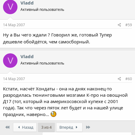
Vladd
V
Активный пользователь
14 Мар 2007
#59
Ну а Вы чего ждали ? Говорил же, готовый Тупер
дешевле обойдётся, чем самосборный.
Vladd
V
Активный пользователь
14 Мар 2007
#60
Кстати, насчёт Хондаты - она на днях наконец-то
разродилась тюнинговыми мозгами К-про на овощной
Д17 (тот, который на америкосовской купехе с 2001
года). Так что через пяток лет будет и на нашей улице
праздник, наверно...
First
Last
Назад
3 из 4
Вперёд