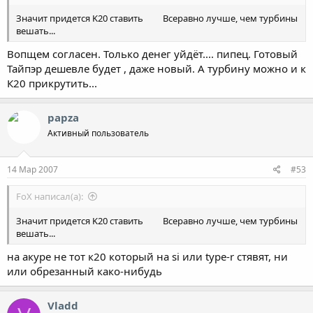
Значит придется K20 ставить
Всеравно лучше, чем турбины
вешать...
Вопщем согласен. Только денег уйдёт.... пипец. Готовый
Тайпэр дешевле будет , даже новый. А турбину можно и к
К20 прикрутить...
papza
Активный пользователь
14 Мар 2007
#53
FoX написал(а):
Значит придется K20 ставить
Всеравно лучше, чем турбины
вешать...
на акуре не тот к20 который на si или type-r стявят, ни
или обрезанный како-нибудь
Vladd