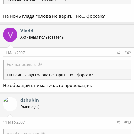
На ночь глядя голова не варит... но... форсаж?
Vladd
V
Активный пользователь
11 Мар 2007
#42
FoX написал(а):
На ночь глядя голова не варит... но... форсаж?
Не обращай внимания, это провокация.
dshubin
Главвред :)
11 Мар 2007
#43
Vladd написал(а):