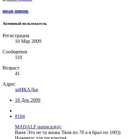
иван цивик
Активный пользователь
Регистрация
10 Мар 2009
Сообщения
110
Возраст
41
Адрес
заМКАДье
18 Дек 2009
#104
MADALF написал(а):
Ваня
Это не та жижа
Твоя по 70 а я брал по 100
))
Нажмите для раскрытия...