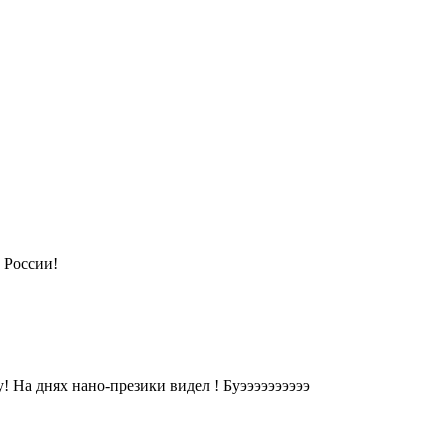
 России!
 На днях нано-презики видел ! Буээээээээээ