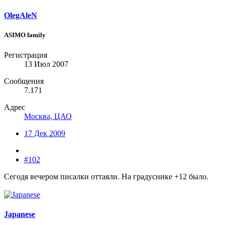
OlegAleN
ASIMO family
Регистрация
13 Июл 2007
Сообщения
7.171
Адрес
Москва, ЦАО
17 Дек 2009
#102
Сегодя вечером писалки оттаяли. На градуснике +12 было.
Japanese