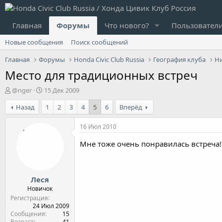
Главная
Форумы
Что нового?
Пользовател
Новые сообщения
Поиск сообщений
Главная
Форумы
Honda Civic Club Russia
География клуба
Н
Место для традиционных встреч
А
Д
@nger
15 Дек 2009
в
а
Назад
1
2
3
4
5
6
Вперёд
т
т
о
а
р
н
16 Июл 2010
т
а
е
ч
Мне тоже очень понравилась встреча!
м
а
ы
л
а
Леся
Новичок
Регистрация
24 Июл 2009
Сообщения
15
Возраст
41