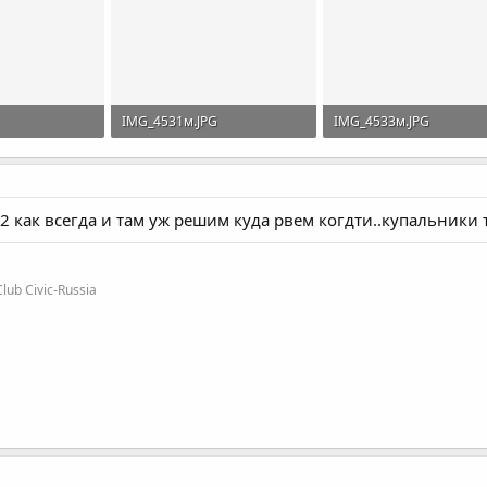
IMG_4531м.JPG
IMG_4533м.JPG
смотры: 41
15,6 KB · Просмотры: 46
20,5 KB · Просмотры: 75
2 как всегда и там уж решим куда рвем когдти..купальники 
b Civic-Russia