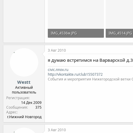
IMG_4536м.JPG
IMG_4514.JPG
17,3 KB · Просмотры: 40
20,3 KB · Про
3 Авг 2010
я думаю встретимся на Варварской д.3
civic.nnov.ru
http://vkontakte.ru/club15507372
События и мероприятия Нижегородской ветки Clu
Westt
Активный
пользователь
Регистрация
14 Дек 2009
Сообщения
375
Адрес
г.Нижний Новгород
3 Авг 2010