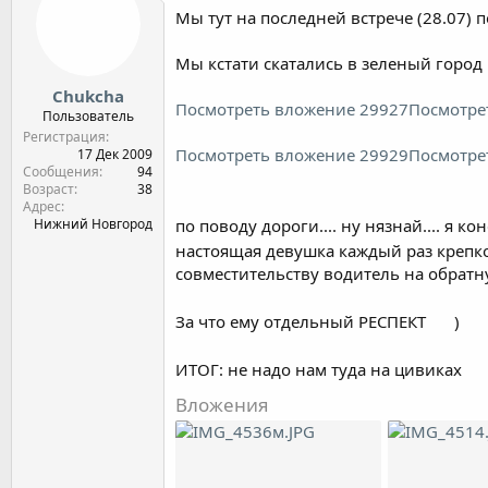
Мы тут на последней встрече (28.07)
Мы кстати скатались в зеленый город 
Chukcha
Посмотреть вложение 29927
Посмотре
Пользователь
Регистрация
Посмотреть вложение 29929
Посмотре
17 Дек 2009
Сообщения
94
Возраст
38
Адрес
Нижний Новгород
по поводу дороги.... ну нязнай.... я к
настоящая девушка каждый раз крепк
совместительству водитель на обратну
За что ему отдельный РЕСПЕКТ
)
ИТОГ: не надо нам туда на цивиках
Вложения