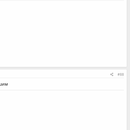
#88
ешим