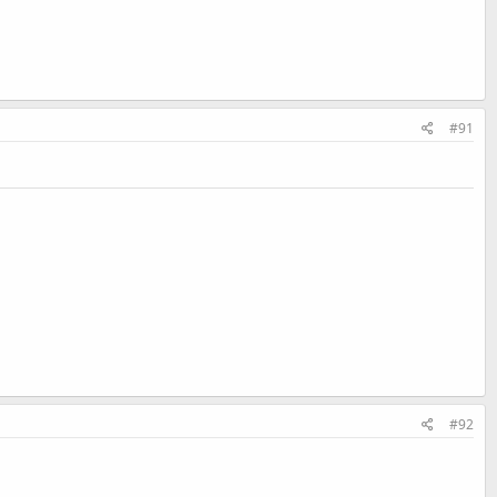
#91
#92