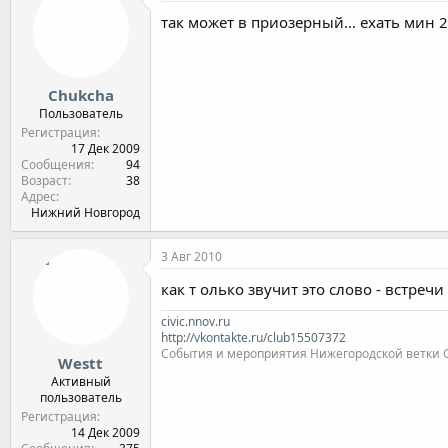
так может в приозерный... ехать мин 2
Chukcha
Пользователь
Регистрация
17 Дек 2009
Сообщения
94
Возраст
38
Адрес
Нижний Новгород
3 Авг 2010
как т олько звучит это слово - встреч
civic.nnov.ru
http://vkontakte.ru/club15507372
События и мероприятия Нижегородской ветки Clu
Westt
Активный
пользователь
Регистрация
14 Дек 2009