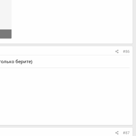
#86
только берите)
#87