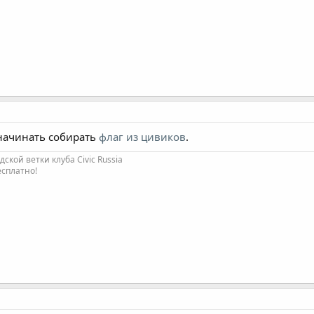
начинать собирать
флаг из цивиков
.
кой ветки клуба Civic Russia
есплатно!