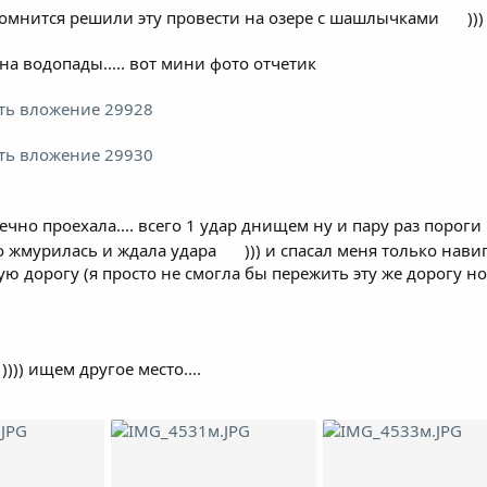
 помнится решили эту провести на озере с шашлычками
))
на водопады..... вот мини фото отчетик
ть вложение 29928
ть вложение 29930
онечно проехала.... всего 1 удар днищем ну и пару раз пороги
о жмурилась и ждала удара
))) и спасал меня только нав
ю дорогу (я просто не смогла бы пережить эту же дорогу н
)))) ищем другое место....