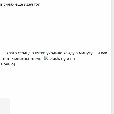
) в силах еще идея то?
)) зато сердце в пятки уходило каждую минуту.... Я как
игатор - ямоиспытатель
ну и по
о ночью)