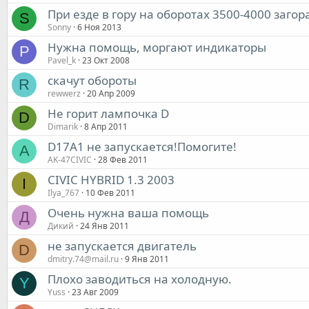
При езде в гору на оборотах 3500-4000 заго
S
Sonny
6 Ноя 2013
Нужна помощь, моргают индикаторы
P
Pavel_k
23 Окт 2008
скачут обороты
R
rewwerz
20 Апр 2009
Не горит лампочка D
D
Dimarik
8 Апр 2011
D17A1 не запускается!Помогите!
A
AK-47CIVIC
28 Фев 2011
CIVIC HYBRID 1.3 2003
I
Ilya_767
10 Фев 2011
Очень нужна ваша помощь
Д
Дикий
24 Янв 2011
не запускается двигатель
D
dmitry.74@mail.ru
9 Янв 2011
Плохо заводиться на холодную.
Y
Yuss
23 Авг 2009