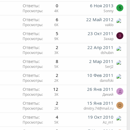
Ответы
0
6 Ноя 2013
S
Просмотры
4K
Sonny
Ответы
6
22 Май 2012
Просмотры
6K
vaklo
Ответы
5
23 Окт 2011
3
Просмотры
9K
3axap
Ответы
2
22 Апр 2011
Просмотры
3K
dshubin
Ответы
8
2 Мар 2011
Просмотры
5K
SerJ2
Ответы
2
10 Фев 2011
Просмотры
2K
danofski
Ответы
12
26 Янв 2011
Д
Просмотры
3K
Дикий
Ответы
2
15 Янв 2011
D
Просмотры
2K
dmitry.74@mail.ru
Ответы
4
19 Окт 2010
Просмотры
5K
Az_m1