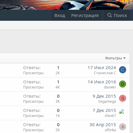
Вход
Регистрация
Поиск
Фильтры
Ответы
1
17 Июл 2024
С
Просмотры
2K
Станислав С
Ответы
1
14 Июл 2016
D
Просмотры
4K
daswer
Ответы
0
9 Дек 2015
S
Просмотры
3K
Segamega
Ответы
0
7 Дек 2015
Просмотры
1K
Alex67
Ответы
0
30 Апр 2015
A
Просмотры
2K
af0nka