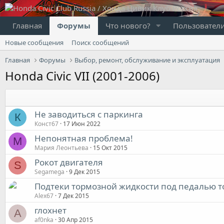
Главная
Форумы
Что нового?
Пользовател
Новые сообщения
Поиск сообщений
Главная
Форумы
Выбор, ремонт, обслуживание и эксплуатация
Honda Civic VII (2001-2006)
Не заводиться с паркинга
К
Конст67
17 Июн 2022
Непонятная проблема!
М
Мария Леонтьева
15 Окт 2015
Рокот двигателя
S
Segamega
9 Дек 2015
Подтеки тормозной жидкости под педалью т
Alex67
7 Дек 2015
глохнет
A
af0nka
30 Апр 2015