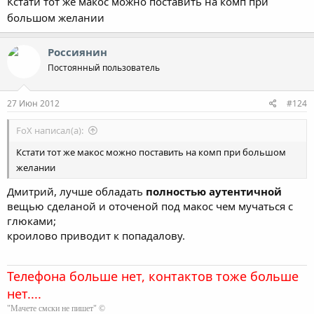
Кстати тот же макос можно поставить на комп при
большом желании
Россиянин
Постоянный пользователь
27 Июн 2012
#124
FoX написал(а):
Кстати тот же макос можно поставить на комп при большом
желании
Дмитрий, лучше обладать
полностью аутентичной
вещью сделаной и оточеной под макос чем мучаться с
глюками;
кроилово приводит к попадалову.
Телефона больше нет, контактов тоже больше
нет....
"Мачете смски не пишет" ©