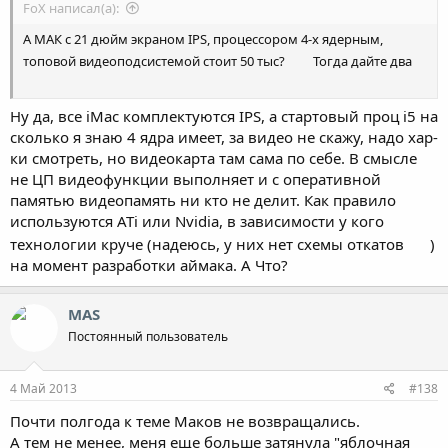
FoX написал(а):
А МАК с 21 дюйм экраном IPS, процессором 4-х ядерным,
топовой видеоподсистемой стоит 50 тыс?
Тогда дайте два
Ну да, все iMac комплектуются IPS, а стартовый проц i5 на
сколько я знаю 4 ядра имеет, за видео не скажу, надо хар-
ки смотреть, но видеокарта там сама по себе. В смысле
не ЦП видеофункции выполняет и с оперативной
памятью видеопамять ни кто не делит. Как правило
используются ATi или Nvidia, в зависимости у кого
технологии круче (надеюсь, у них нет схемы откатов
)
на момент разработки аймака. А Что?
MAS
Постоянный пользователь
4 Май 2013
#138
Почти полгода к теме Маков не возвращались.
А тем не менее, меня еще больше затянула "яблочная