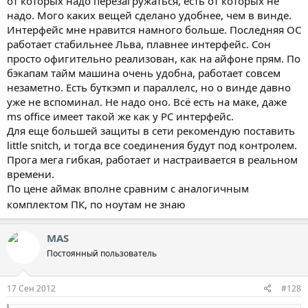
от которых надо перезагружаться, есть от которых не
надо. Мого каких вещей сделано удобнее, чем в винде.
Интерфейс мне нравится намного больше. Последняя ОС
работает стабильнее Льва, плавнее интерфейс. Сон
просто офигительно реализован, как на айфоне прям. По
бэкапам тайм машина очень удобна, работает совсем
незаметно. Есть буткэмп и параллелс, но о винде давно
уже не вспоминал. Не надо оно. Всё есть на маке, даже
ms office имеет такой же как у PC интерфейс.
Для еще большей защиты в сети рекомендую поставить
little snitch, и тогда все соединения будут под контролем.
Прога мега гибкая, работает и настраивается в реальном
времени.
По цене аймак вполне сравним с аналогичным
комплектом ПК, по ноутам не знаю
MAS
Постоянный пользователь
17 Сен 2012
#128