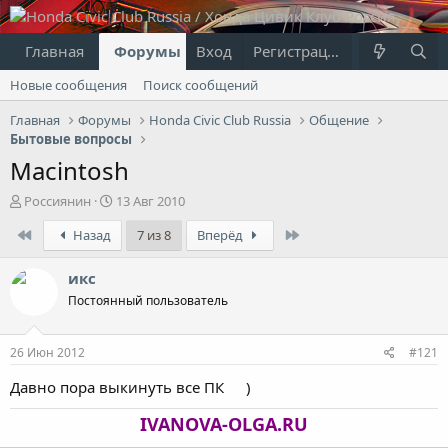
Главная
Форумы
Вход
Что нового?
Регистрация
Пользовател
Новые сообщения
Поиск сообщений
Главная
Форумы
Honda Civic Club Russia
Общение
Бытовые вопросы
Macintosh
А
Д
Россиянин
13 Авг 2010
в
а
First
Last
Назад
7 из 8
Вперёд
т
т
о
а
р
н
икс
т
а
Постоянный пользователь
е
ч
м
а
ы
л
26 Июн 2012
#121
а
Давно пора выкинуть все ПК
)
IVANOVA-OLGA.RU