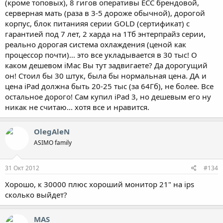
(кроме топовых), 8 гигов оперативы ECC брендовой,
серверная мать (раза в 3-5 дороже обычной), дорогой
корпус, блок питанияя серии GOLD (сертификат) с
гарантией под 7 лет, 2 харда на 1Тб энтерпрайз серии,
реально дорогая система охлаждения (ценой как
процессор почти)... это все укладывается в 30 тыс! О
каком дешевом iMac Вы тут задвигаете? Да дорогущий
он! Стоил бы 30 штук, была бы нормальная цена. ДА и
цена iPad должна быть 20-25 тыс (за 64Гб), не более. Все
остальное дорого! Сам купил iPad 3, но дешевым его ну
никак не считаю... хотя все и нравится.
OlegAleN
ASIMO family
31 Окт 2012
#134
Хорошо, к 30000 плюс хороший монитор 21" на ips
сколько выйдет?
MAS