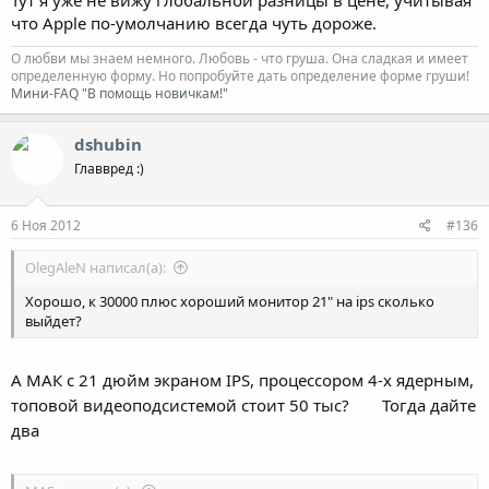
Тут я уже не вижу глобальной разницы в цене, учитывая
что Apple по-умолчанию всегда чуть дороже.
О любви мы знаем немного. Любовь - что груша. Она сладкая и имеет
определенную форму. Но попробуйте дать определение форме груши!
Мини-FAQ "В помощь новичкам!"
dshubin
Главвред :)
6 Ноя 2012
#136
OlegAleN написал(а):
Хорошо, к 30000 плюс хороший монитор 21" на ips сколько
выйдет?
А МАК с 21 дюйм экраном IPS, процессором 4-х ядерным,
топовой видеоподсистемой стоит 50 тыс?
Тогда дайте
два