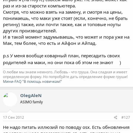
раз и из-за старости компьютера.
Смотря, что можно взять на замену, и смотря на цены,
понимаешь, что маки уже стоят (если, конечно, не брать
ретину) также, или почти также, как и топовые ноуты
других производителей.
И в такой момент задумываешь, что может и пора уже на
Мак, тем более, что есть и Айфон и Айпад.
p.s У меня вообще коварный план, пересадить своих
родителей на маки, но они пока об этом не знают
)
О любви мы знаем немного. Любовь - что груша. Она сладкая и имеет
определенную форму. Но попробуйте дать определение форме груши!
Мини-FAQ "В помощь новичкам!"
OlegAleN
ASIMO family
17 Сен 2012
#127
Не надо питать иллюзий по поводу osx. Есть обновления