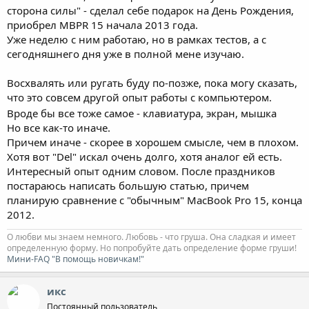
сторона силы" - сделал себе подарок на День Рождения,
приобрел MBPR 15 начала 2013 года.
Уже неделю с ним работаю, но в рамках тестов, а с
сегодняшнего дня уже в полной мене изучаю.
Восхвалять или ругать буду по-позже, пока могу сказать,
что это совсем другой опыт работы с компьютером.
Вроде бы все тоже самое - клавиатура, экран, мышка
Но все как-то иначе.
Причем иначе - скорее в хорошем смысле, чем в плохом.
Хотя вот "Del" искал очень долго, хотя аналог ей есть.
Интересный опыт одним словом. После праздников
постараюсь написать большую статью, причем
планирую сравнение с "обычным" MacBook Pro 15, конца
2012.
О любви мы знаем немного. Любовь - что груша. Она сладкая и имеет
определенную форму. Но попробуйте дать определение форме груши!
Мини-FAQ "В помощь новичкам!"
икс
Постоянный пользователь