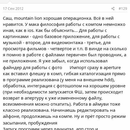
17 Сен 2012
#129
Саш, mountain lion хорошая операционка. Всё в ней
нравится. У мака философия работы с компом немножко
иная, как в ios. Как бы объяснить... Для работы с
картинками - одно базовое приложение, для работы с
музыкой - второе, для видеомонтажа - третье, для
просмотра фильмов - четвертое и т.п. В винде на сколько
я помню в работе с файлами первичен был проводник, а
не приложение. Я уже забыл, когда использовал
файндер для работы с фото
Импорт сразу в aperture
как вставил флешку в комп, гибкая каталогизация прямо
в программе реализована (у меня на внешнем hdd),
обработка, интеграция с фотошопом на хорошем уровне
(при необходимости запускается ФШ, затем происходит
возврат в апертуру к уже измененному файлу,
всеизменения можно откатить). Работа в аймуви тоже
классно реализована. Начинаешь редактировать на
айфоне, продолжаешь на компе. Ну и прёт просто режим
засыпания, пробуждения
Запуск программ через лаунчпэд, апп стор и