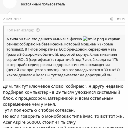
Постоянный пользователь
2 Ноя 2012
#135
FoX написал(а):
А типа 50 тыс. это дешего нынче? Я фигею
Я сервак
сейчас собираю на базе ксеона, который мощнее i7 (кроме
топовых), 8 гигов оперативы ECC брендовой, серверная мать
(раза в 3-5 дороже обычной), дорогой корпус, блок питанияя
серии GOLD (сертификат) с гарантией под 7 лет, 2 харда на 1Тб
энтерпрайз серии, реально дорогая система охлаждения
(ценой как процессор почти)... это все укладывается в 30 тыс! О
каком дешевом iMac Вы тут задвигаете? Да дорогущий он!
Стоил бы 30 штук, была бы нормальная цена. ДА и цена iPad
должна быть 20-25 тыс (за 64Гб), не более. Все остальное
Дим, так тут ключевое слово "собираю". Я другу недавно
дорого! Сам купил iPad 3, но дешевым его ну никак не считаю...
подбирал компьютер - в 29 тысяч уложился системный
хотя все и нравится.
блок, с процессором, материнкой и всем остальным,
современнее чем у меня.
Тут я полностью с тобой согласен.
Но если говорить о моноблоках типа iMac, то вот тот же ,
Acer Aspire 5600U, стоит 41 тысячу.