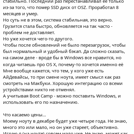
стабильно. Последний раз перестанавливал её только
из-за того, что помер SSD диск от OSZ. Проработал 8
месяцев и умер.
Но суть не в этом, система стабильная, это верно.
Грузится стала быстро, обновляется на так часто -
проблем не доставляет.
Но уже хочется чего-то другого.
Чтобы после обновлений не было перезагрузок, чтобы
был нормальный и удобный бэкап. Да сложно сказать,
на самом деле - вроде бы в Windows все нравится, но
когда читаешь про OS X, почему-то хочется именно её
Мне вообще кажется, что тем, у кого уже есть
АйДевайсы, то при смене ноута, имеет смысл как раз
смотреть на Макбуки. Хорошую интеграцию со всеми
устройствами никто не отменял.
А учитывая Boot Camp - можно поставить Windows, и
использовать его по назначению.
Что касаемо цены...
Моему ноуту в декабре будет уже четыре года. Не знаю,
много это или мало, но он уже стареет, объективно.
Играю я (на ноуте) совсем мало уже. Не знаю, может как