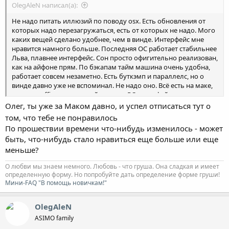
OlegAleN написал(а):
Не надо питать иллюзий по поводу osx. Есть обновления от
которых надо перезагружаться, есть от которых не надо. Мого
каких вещей сделано удобнее, чем в винде. Интерфейс мне
нравится намного больше. Последняя ОС работает стабильнее
Льва, плавнее интерфейс. Сон просто офигительно реализован,
как на айфоне прям. По бэкапам тайм машина очень удобна,
работает совсем незаметно. Есть буткэмп и параллелс, но о
винде давно уже не вспоминал. Не надо оно. Всё есть на маке,
даже ms office имеет такой же как у PC интерфейс.
Для еще большей защиты в сети рекомендую поставить little
Олег, ты уже за Маком давно, и успел отписаться тут о
snitch, и тогда все соединения будут под контролем. Прога
том, что тебе не понравилось
мега гибкая, работает и настраивается в реальном времени.
По прошествии времени что-нибудь изменилось - может
По цене аймак вполне сравним с аналогичным комплектом
быть, что-нибудь стало нравиться еще больше или еще
ПК, по ноутам не знаю
меньше?
О любви мы знаем немного. Любовь - что груша. Она сладкая и имеет
определенную форму. Но попробуйте дать определение форме груши!
Мини-FAQ "В помощь новичкам!"
OlegAleN
ASIMO family