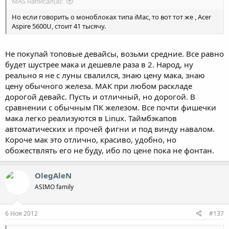
MAS написал(а):
Но если говорить о моноблоках типа iMac, то вот тот же , Acer
Aspire 5600U, стоит 41 тысячу.
Не покупай топовые девайсы, возьми средние. Все равно
будет шустрее мака и дешевле раза в 2. Народ, ну
реально я не с луны свалился, знаю цену мака, знаю
цену обычного железа. МАК при любом раскладе
дорогой девайс. Пусть и отличный, но дорогой. В
сравнении с обычным ПК железом. Все почти фишечки
мака легко реализуются в Linux. Таймбэкапов
автоматических и прочей фигни и под винду навалом.
Короче мак это отлично, красиво, удобно, но
обожествлять его не буду, ибо по цене пока не фонтан.
OlegAleN
ASIMO family
6 Ноя 2012
#137