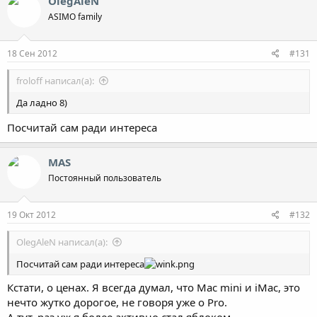
OlegAleN
ASIMO family
18 Сен 2012
#131
froloff написал(а):
Да ладно 8)
Посчитай сам ради интереса
MAS
Постоянный пользователь
19 Окт 2012
#132
OlegAleN написал(а):
Посчитай сам ради интереса
Кстати, о ценах. Я всегда думал, что Mac mini и iMac, это
нечто жутко дорогое, не говоря уже о Pro.