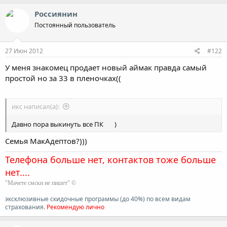
Россиянин
Постоянный пользователь
27 Июн 2012
#122
У меня знакомец продает новый аймак правда самый
простой но за 33 в пленочках((
икс написал(а):
Давно пора выкинуть все ПК
)
Семья МакАдептов?)))
Телефона больше нет, контактов тоже больше
нет....
"Мачете смски не пишет" ©
эксклюзивные скидочные программы (до 40%) по всем видам
страхования.
Рекомендую лично