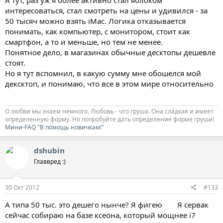
А тут, раз уж я более активно стал яблоком
интересоваться, стал смотреть на цены и удивился - за
50 тысяч можно взять iMac. Логика отказывается
понимать, как компьютер, с монитором, стоит как
смартфон, а то и меньше, но тем не менее.
Понятное дело, в магазинах обычные десктопы дешевле
стоят.
Но я тут вспомнил, в какую сумму мне обошелся мой
дексктоп, и понимаю, что все в этом мире относительно
О любви мы знаем немного. Любовь - что груша. Она сладкая и имеет
определенную форму. Но попробуйте дать определение форме груши!
Мини-FAQ "В помощь новичкам!"
dshubin
Главвред :)
30 Окт 2012
#133
А типа 50 тыс. это дешего нынче? Я фигею
Я сервак
сейчас собираю на базе ксеона, который мощнее i7