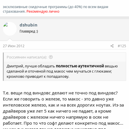
эксклюзивные скидочные программы (до 40%) по всем видам
страхования.
Рекомендую лично
dshubin
Главвред :)
27 Июн 2012
#125
Россиянин написал(а):
Дмитрий, лучше обладать
полностью аутентичной
вещью
сделаной и оточеной под макос чем мучаться с глюками;
кроилово приводит к попадалову.
Т.е. вещи под виндовс делают не точно под виндовс?
Если же говорить о железе, то макос - это давно уже
интеловское железо, как и на всех дорогих ноутах. Из-за
драйверов уже лет 5 как ничего не падает, а кроме
драйверов с железом ничего напрямую в осях не
работает. Про то что софт делают конкретно под макос...
ну как я и сказал так же делают и конкретно под