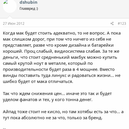
dshubin
Главвред :)
27 Июн 2012
#123
Когда мак будет стоить адекватно, то не вопрос. А пока
мак слишком дорог, при том что ничего из себя не
представляет, разве что кроме дизайна и батарейки
хорошей. Проц слабый, видиосистема слабая. За те же
деньги, что стоит средненький макбук можно купить
самый крутой ноут в металле, который по
производительности будет раза в 4 мощнее. Вместо
винды поставить туда линукс и радоваться жизни... не
шибко будет от мака отличаться.
Так что ждем снижения цен... иначе это так и будет
уделом фанатов и тех, у кого тонна денег.
Айпад тоже стоит не кисло, но там хотябы есть за что... а
тут пока абсолютно не за что, только за бренд.